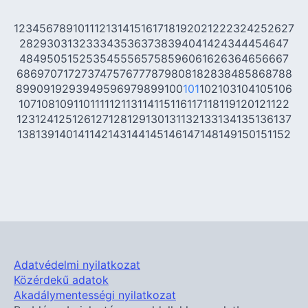
1
2
3
4
5
6
7
8
9
10
11
12
13
14
15
16
17
18
19
20
21
22
23
24
25
26
27
28
29
30
31
32
33
34
35
36
37
38
39
40
41
42
43
44
45
46
47
48
49
50
51
52
53
54
55
56
57
58
59
60
61
62
63
64
65
66
67
68
69
70
71
72
73
74
75
76
77
78
79
80
81
82
83
84
85
86
87
88
89
90
91
92
93
94
95
96
97
98
99
100
101
102
103
104
105
106
107
108
109
110
111
112
113
114
115
116
117
118
119
120
121
122
123
124
125
126
127
128
129
130
131
132
133
134
135
136
137
138
139
140
141
142
143
144
145
146
147
148
149
150
151
152
Adatvédelmi nyilatkozat
Közérdekű adatok
Akadálymentességi nyilatkozat