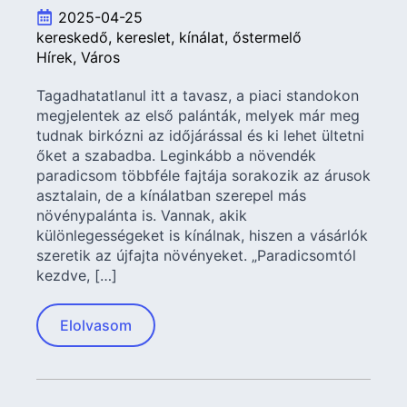
2025-04-25
kereskedő
kereslet
kínálat
őstermelő
Hírek
Város
Tagadhatatlanul itt a tavasz, a piaci standokon
megjelentek az első palánták, melyek már meg
tudnak birkózni az időjárással és ki lehet ültetni
őket a szabadba. Leginkább a növendék
paradicsom többféle fajtája sorakozik az árusok
asztalain, de a kínálatban szerepel más
növénypalánta is. Vannak, akik
különlegességeket is kínálnak, hiszen a vásárlók
szeretik az újfajta növényeket. „Paradicsomtól
kezdve, […]
Elolvasom