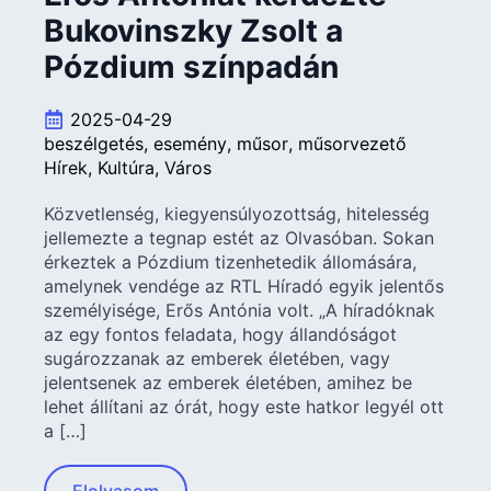
Bukovinszky Zsolt a
Pózdium színpadán
2025-04-29
beszélgetés
esemény
műsor
műsorvezető
Hírek
Kultúra
Város
Közvetlenség, kiegyensúlyozottság, hitelesség
jellemezte a tegnap estét az Olvasóban. Sokan
érkeztek a Pózdium tizenhetedik állomására,
amelynek vendége az RTL Híradó egyik jelentős
személyisége, Erős Antónia volt. „A híradóknak
az egy fontos feladata, hogy állandóságot
sugározzanak az emberek életében, vagy
jelentsenek az emberek életében, amihez be
lehet állítani az órát, hogy este hatkor legyél ott
a […]