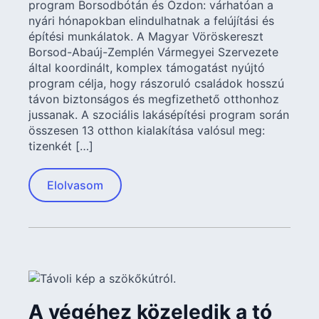
program Borsodbótán és Ózdon: várhatóan a
nyári hónapokban elindulhatnak a felújítási és
építési munkálatok. A Magyar Vöröskereszt
Borsod-Abaúj-Zemplén Vármegyei Szervezete
által koordinált, komplex támogatást nyújtó
program célja, hogy rászoruló családok hosszú
távon biztonságos és megfizethető otthonhoz
jussanak. A szociális lakásépítési program során
összesen 13 otthon kialakítása valósul meg:
tizenkét […]
Elolvasom
A végéhez közeledik a tó