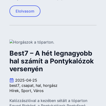
Elolvasom
Best7 – A hét legnagyobb
hal számít a Pontykalózok
versenyén
2025-04-25
best7
csapat
hal
horgász
Hírek
Sport
Város
Kalózzászlóval a kezében sétált a tóparton
Egyed Richárd, a Pontykalózok Pontyfogó