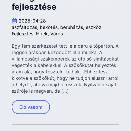
fejlesztése
2025-04-28
aszfaltozás
bekötés
beruházás
eszköz
Fejlesztés
Hírek
Város
Egy fém szerkezetet tett le a daru a tóparton. A
reggeli órákban kezdődött el a munka. A
villamossági szakemberek az utolsó simításokat
végezték a kábelekkel. A szökőkutat helyezték
áram alá, hogy tesztelni tudják. „Ehhez lesz
kikötve a szökőkút, hogy ne tudjon elúszni arról
a helyről, ahova majd letesszük. Nyilván a saját
szűrője is megvan, de […]
Elolvasom