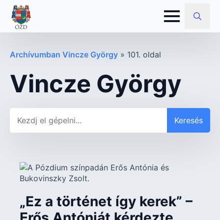
Search
for:
Archívumban Vincze György
»
101. oldal
Vincze György
Keresés
Keresés
„Ez a történet így kerek” –
Erős Antóniát kérdezte