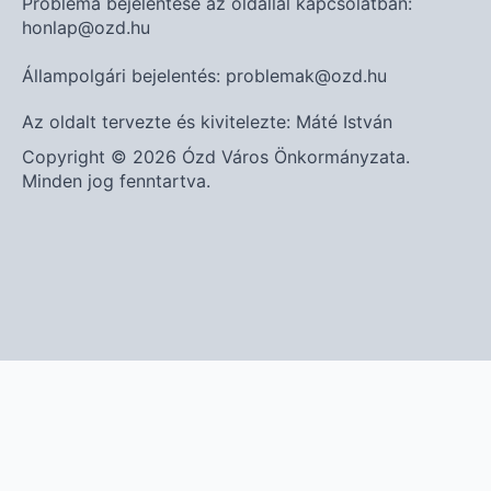
Probléma bejelentése az oldallal kapcsolatban:
honlap@ozd.hu
Állampolgári bejelentés: problemak@ozd.hu
Az oldalt tervezte és kivitelezte: Máté István
Copyright © 2026 Ózd Város Önkormányzata.
Minden jog fenntartva.