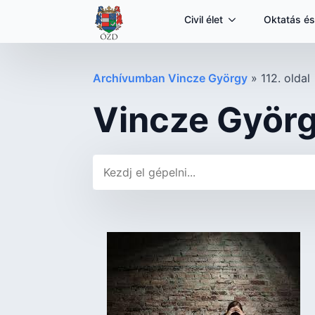
Civil élet
Oktatás és
Archívumban Vincze György
»
112. oldal
Vincze Györ
Keresés