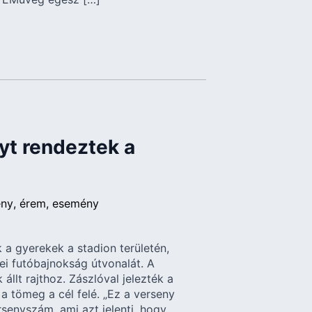
yt rendeztek a
ény
érem
esemény
 a gyerekek a stadion területén,
ei futóbajnokság útvonalát. A
llt rajthoz. Zászlóval jelezték a
 a tömeg a cél felé. „Ez a verseny
senyszám, ami azt jelenti, hogy