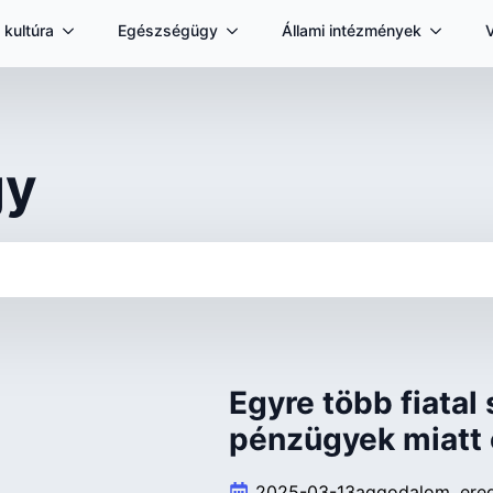
 kultúra
Egészségügy
Állami intézmények
gy
Egyre több fiatal
pénzügyek miatt 
2025-03-13
aggodalom
ere