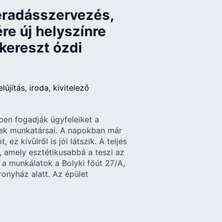
éradásszervezés,
ére új helyszínre
kereszt ózdi
elújítás
iroda
kivitelező
en fogadják ügyfeleiket a
nek munkatársai. A napokban már
 ez kívülről is jól látszik. A teljes
, amely esztétikusabbá a teszi az
 a munkálatok a Bolyki főút 27/A,
onyház alatt. Az épület