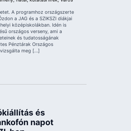
zhetet. A programhoz országszerte
Ózdon a JAG és a SZIKSZI diákjai
 helyi középiskolákban. Idén is
ésű országos verseny, ami a
eteinek és tudatosságának
éntes Pénztárak Országos
vizsgálta meg […]
ókiállítás és
ankofón napot