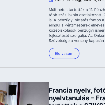
Múlt héten tartották a 11. Pén
több száz iskola csatlakozott. 
is. A pénzügyi oktatás fontos a
elindul a Pénzmesterek elnevez
középiskolások pénzügyi ismer
fejlesztését szolgálja. Az Önk
Szövetsége a verseny kapcsán 
Elolvasom
Francia nyelv, fot
nyelvtanulás – Fr