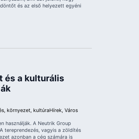
döntőt és az első helyezett egyéni
 és a kulturális
ják
és
környezet
kultúra
Hírek
Város
en használják. A Neutrik Group
 A tereprendezés, vagyis a zöldítés
yezet azonban a cég számára is