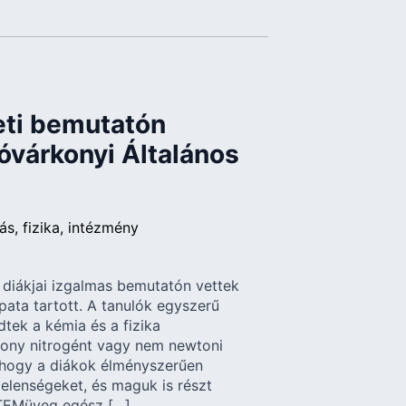
eti bemutatón
jóvárkonyi Általános
ás
fizika
intézmény
a diákjai izgalmas bemutatón vettek
ata tartott. A tanulók egyszerű
dtek a kémia és a fizika
kony nitrogént vagy nem newtoni
, hogy a diákok élményszerűen
elenségeket, és maguk is részt
STEMüveg egész […]