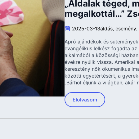
„Áldalak téged, 
megalkottál…” Zs
2025-03-13
áldás
esemény
Apró ajándékok és sütemények 
evangélikus lelkész fogadta az
alkalmából a közösségi házban.
évekre nyúlik vissza. Amerikai 
keresztény nők ökumenikus ima
közötti egyetértésért, a gyere
„Bárhol éljünk a világban, akár 
Elolvasom