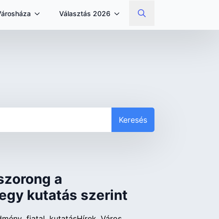
Városháza
Választás 2026
Search
for:
Keresés
 szorong a
egy kutatás szerint
dmény
fiatal
kutatás
Hírek
Város