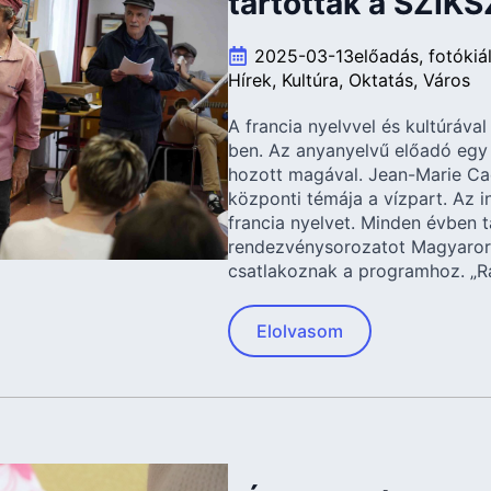
tartottak a SZIK
2025-03-13
előadás
fotókiál
Hírek
Kultúra
Oktatás
Város
A francia nyelvvel és kultúráva
ben. Az anyanyelvű előadó egy t
hozott magával. Jean-Marie Cad
központi témája a vízpart. Az 
francia nyelvet. Minden évben t
rendezvénysorozatot Magyaror
csatlakoznak a programhoz. „Ra
Elolvasom