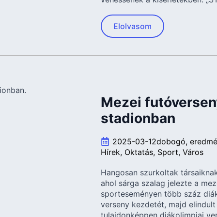
Elolvasom
Mezei futóversen
stadionban
2025-03-12
dobogó
eredm
Hírek
Oktatás
Sport
Város
Hangosan szurkoltak társaiknak
ahol sárga szalag jelezte a mez
sporteseményen több száz diák á
verseny kezdetét, majd elindult
tulajdonképpen diákolimpiai ver