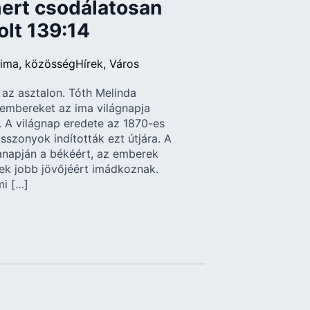
mert csodálatosan
olt 139:14
ima
közösség
Hírek
Város
az asztalon. Tóth Melinda
 embereket az ima világnapja
 A világnap eredete az 1870-es
asszonyok indították ezt útjára. A
napján a békéért, az emberek
kek jobb jövőjéért imádkoznak.
mi […]