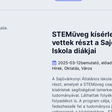
STEMüveg kísérl
vettek részt a Sa
Iskola diákjai
2025-03-12
bemutató
előad
Hírek
Oktatás
Város
A Sajóvárkonyi Általános Iskol
részt, amelyet a STEMüveg csap
kísérletek segítségével ismerke
tudományával. Láthattak folyé
folyadékot is. A program célja
fedezhessék fel a tudományos j
vehessenek a kísérletekben. „