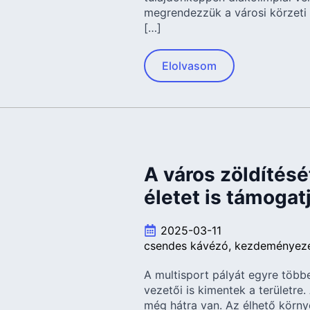
megrendezzük a városi körzeti 
[…]
Elolvasom
A város zöldítését
életet is támogat
2025-03-11
csendes kávézó
kezdeményez
A multisport pályát egyre több
vezetői is kimentek a területre.
még hátra van. Az élhető körn