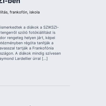
SZI-ben
lítás
frankofón
iskola
l ismerkedtek a diákok a SZIKSZI-
engerről szóló fotókiállítást is
or rengeteg helyen járt, képei
intézményben régóta tanítják a
avasszal tartják a Frankofónia
szágon. A diákok mindig szívesen
ymond Lardellier úrral […]