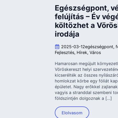
Egészségpont, v
felújítás – Év vég
költözhet a Vörös
irodája
2025-03-12
egészségpont
f
Fejlesztés
Hírek
Város
Hamarosan megújult környezetb
Vöröskereszt helyi szervezeté
kicserélték az összes nyílászárót,
homlokzat körbe egy fóliát kap
épületet. Nagy erőkkel zajlanak
vagyis a stranddal szembeni tor
földszintjén dolgoznak a […]
Elolvasom