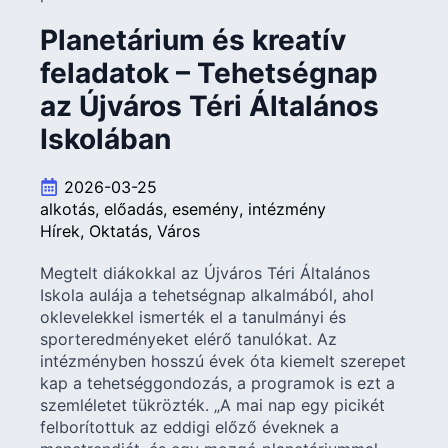
Planetárium és kreatív
feladatok – Tehetségnap
az Újváros Téri Általános
Iskolában
2026-03-25
alkotás
előadás
esemény
intézmény
Hírek
Oktatás
Város
Megtelt diákokkal az Újváros Téri Általános
Iskola aulája a tehetségnap alkalmából, ahol
oklevelekkel ismerték el a tanulmányi és
sporteredményeket elérő tanulókat. Az
intézményben hosszú évek óta kiemelt szerepet
kap a tehetséggondozás, a programok is ezt a
szemléletet tükrözték. „A mai nap egy picikét
felborítottuk az eddigi előző éveknek a