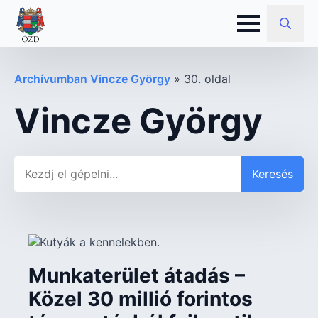
Search
for:
Archívumban Vincze György
»
30. oldal
Vincze György
Keresés
Keresés
Munkaterület átadás –
Közel 30 millió forintos