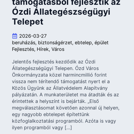
támogatásból fejlesztik az
Ózdi Állategészségügyi
Telepet
2026-03-27
beruházás
biztonságérzet
ebtelep
épület
Fejlesztés
Hírek
Város
Jelentős fejlesztés kezdődik az Ózdi
Állategészségügyi Telepen. Ózd Város
Önkormányzata közel harmincmillió forint
vissza nem térítendő támogatást nyert el a
Közös Ügyünk az Állatvédelem Alapítvány
pályázatán. A munkaterületet ma átadták és az
érintettek a helyszínt is bejárták. „Első
megválasztásomat követően azonnal új helyen,
egy nagyobb ebtelepet építettünk
közfoglalkoztatási programból. Azóta is vagy
ilyen programból vagy […]