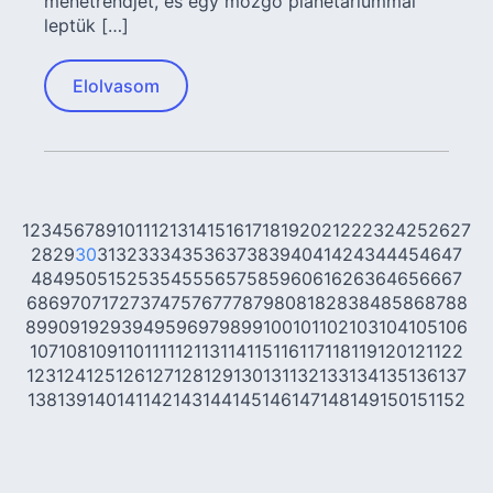
menetrendjét, és egy mozgó planetáriummal
leptük […]
Elolvasom
1
2
3
4
5
6
7
8
9
10
11
12
13
14
15
16
17
18
19
20
21
22
23
24
25
26
27
28
29
30
31
32
33
34
35
36
37
38
39
40
41
42
43
44
45
46
47
48
49
50
51
52
53
54
55
56
57
58
59
60
61
62
63
64
65
66
67
68
69
70
71
72
73
74
75
76
77
78
79
80
81
82
83
84
85
86
87
88
89
90
91
92
93
94
95
96
97
98
99
100
101
102
103
104
105
106
107
108
109
110
111
112
113
114
115
116
117
118
119
120
121
122
123
124
125
126
127
128
129
130
131
132
133
134
135
136
137
138
139
140
141
142
143
144
145
146
147
148
149
150
151
152