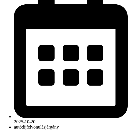
2025-10-20
autó
díj
felvonulás
járgány