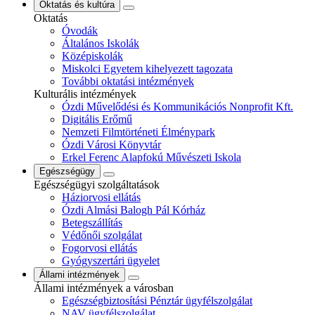
Oktatás és kultúra
Oktatás
Óvodák
Általános Iskolák
Középiskolák
Miskolci Egyetem kihelyezett tagozata
További oktatási intézmények
Kulturális intézmények
Ózdi Művelődési és Kommunikációs Nonprofit Kft.
Digitális Erőmű
Nemzeti Filmtörténeti Élménypark
Ózdi Városi Könyvtár
Erkel Ferenc Alapfokú Művészeti Iskola
Egészségügy
Egészségügyi szolgáltatások
Háziorvosi ellátás
Ózdi Almási Balogh Pál Kórház
Betegszállítás
Védőnői szolgálat
Fogorvosi ellátás
Gyógyszertári ügyelet
Állami intézmények
Állami intézmények a városban
Egészségbiztosítási Pénztár ügyfélszolgálat
NAV ügyfélszolgálat