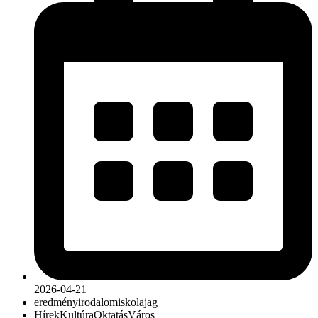
2026-04-21
eredmény
irodalom
iskola
jag
Hírek
Kultúra
Oktatás
Város