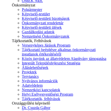
ÓMÉK Nkft.
Önkormányzat
Polgármester
Képviselő-testület
Képviselő-testületi bizottságok
Önkormányzati rendelettár
Képviselő-testületi ülések
Gazdálkodási adatok
Nemzetiségi Önkormányzatok
Tájékoztatók, Felhívások
Versenyképes Járások Program
Tájékoztató beépítésre alkalmas önkormányzati
ingatlanok értékesítéséről
Közös ügyünk az állatvédelem Alapítvány támogatása
Integrált Településfejlesztési Stratégia
Álláslehetőségek
Projektek
Tervtanács
Nyilvános információk
Adatvédelem
Nemzetközi kapcsolatok
Helyi Esélyegyenlőségi Program
Tájékoztatók, felhívások
Országgyűlési képviselő
Dr. Csuzda Gábor