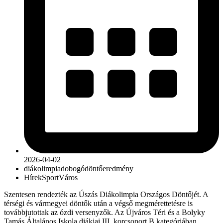
2026-04-02
diákolimpia
dobogó
döntő
eredmény
Hírek
Sport
Város
Szentesen rendezték az Úszás Diákolimpia Országos Döntőjét. A
térségi és vármegyei döntők után a végső megmérettetésre is
továbbjutottak az ózdi versenyzők. Az Újváros Téri és a Bolyky
Tamás Általános Iskola diákjai III. korcsoport B kategóriában