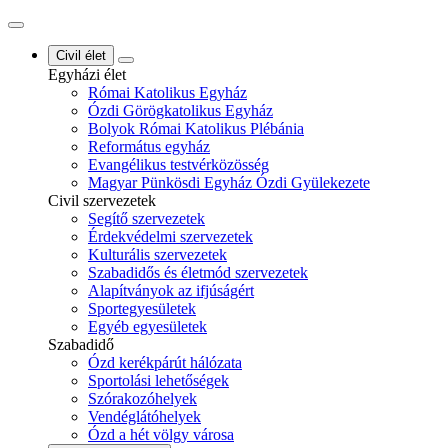
Civil élet
Egyházi élet
Római Katolikus Egyház
Ózdi Görögkatolikus Egyház
Bolyok Római Katolikus Plébánia
Református egyház
Evangélikus testvérközösség
Magyar Pünkösdi Egyház Ózdi Gyülekezete
Civil szervezetek
Segítő szervezetek
Érdekvédelmi szervezetek
Kulturális szervezetek
Szabadidős és életmód szervezetek
Alapítványok az ifjúságért
Sportegyesületek
Egyéb egyesületek
Szabadidő
Ózd kerékpárút hálózata
Sportolási lehetőségek
Szórakozóhelyek
Vendéglátóhelyek
Ózd a hét völgy városa