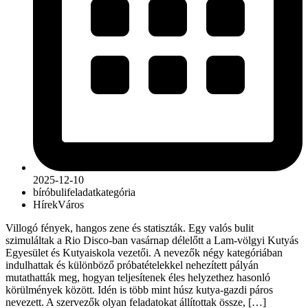
2025-12-10
bíró
buli
feladat
kategória
Hírek
Város
Villogó fények, hangos zene és statiszták. Egy valós bulit
szimuláltak a Rio Disco-ban vasárnap délelőtt a Lam-völgyi Kutyás
Egyesület és Kutyaiskola vezetői. A nevezők négy kategóriában
indulhattak és különböző próbatételekkel nehezített pályán
mutathatták meg, hogyan teljesítenek éles helyzethez hasonló
körülmények között. Idén is több mint húsz kutya-gazdi páros
nevezett. A szervezők olyan feladatokat állítottak össze, […]