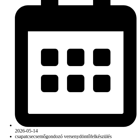
2026-05-14
csapat
csecsemőgondozó verseny
döntő
felkészülés