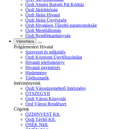
Ózdi Almási Balogh Pál Kórház
Ózdi Járásbíróság
Ózdi Járási Hivatal
Ózdi Járási Ügyészség
Ózdi Hivatásos Tűzoltó-parancsnokság
Ózdi Mentőállomás
Ózdi Rendőrkapitányság
Városháza
Polgármesteri Hivatal
Szervezet és működés
Ózdi Központi Ügyfélszolgálat
Hivatali telefonkönyv
Hivatali ügyintézés
Hirdetmény
Tájékoztatók
Intézményeink
Ózdi Városüzemeltető Intézmény
ÓTSZEGYII
Ózdi Városi Könyvtár
Ózd Városi Rendészet
Cégeink
ÓZDINVEST Kft.
Ózdi Távhő Kft.
ÓSÉK Nkft.