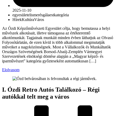
2025-11-10
egyesület
elismerés
gálaest
kategória
Hírek
Kultúra
Város
Az Ózdi Képzőművészeti Egyesület célja, hogy bemutassa a helyi
művészek alkotásait, illetve támogassa az értékteremtő
alkotómunkát. Tagjainak munkáit minden évben láthatjuk az Olvasó
Folyosótárlatán, de ezen kívül is több alkalommal megmutatják
műveiket a nagyközönségnek. Most a Vállalkozók és Munkáltatók
Országos Szövetségének Borsod-Abaúj-Zemplén Vármegyei
Szervezetének elnökségi döntése alapján a „Magyar képző- és
iparművészet” kategória győzteseként automatikusan […]
Elolvasom
I. Ózdi Retro Autós Találkozó – Régi
autókkal telt meg a város