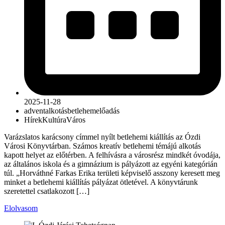
2025-11-28
advent
alkotás
betlehem
előadás
Hírek
Kultúra
Város
Varázslatos karácsony címmel nyílt betlehemi kiállítás az Ózdi
Városi Könyvtárban. Számos kreatív betlehemi témájú alkotás
kapott helyet az előtérben. A felhívásra a városrész mindkét óvodája,
az általános iskola és a gimnázium is pályázott az egyéni kategórián
túl. „Horváthné Farkas Erika területi képviselő asszony keresett meg
minket a betlehemi kiállítás pályázat ötletével. A könyvtárunk
szeretettel csatlakozott […]
Elolvasom