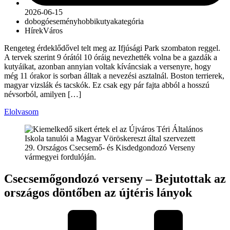
2026-06-15
dobogó
esemény
hobbikutya
kategória
Hírek
Város
Rengeteg érdeklődővel telt meg az Ifjúsági Park szombaton reggel.
A tervek szerint 9 órától 10 óráig nevezhették volna be a gazdák a
kutyáikat, azonban annyian voltak kíváncsiak a versenyre, hogy
még 11 órakor is sorban álltak a nevezési asztalnál. Boston terrierek,
magyar vizslák és tacskók. Ez csak egy pár fajta abból a hosszú
névsorból, amilyen […]
Elolvasom
Csecsemőgondozó verseny – Bejutottak az
országos döntőben az újtéris lányok