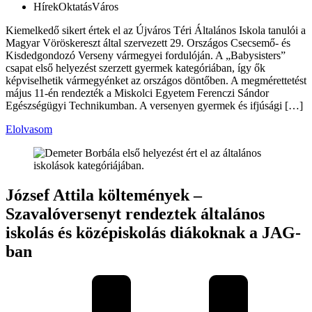
Hírek
Oktatás
Város
Kiemelkedő sikert értek el az Újváros Téri Általános Iskola tanulói a
Magyar Vöröskereszt által szervezett 29. Országos Csecsemő- és
Kisdedgondozó Verseny vármegyei fordulóján. A „Babysisters”
csapat első helyezést szerzett gyermek kategóriában, így ők
képviselhetik vármegyénket az országos döntőben. A megmérettetést
május 11-én rendezték a Miskolci Egyetem Ferenczi Sándor
Egészségügyi Technikumban. A versenyen gyermek és ifjúsági […]
Elolvasom
József Attila költemények –
Szavalóversenyt rendeztek általános
iskolás és középiskolás diákoknak a JAG-
ban