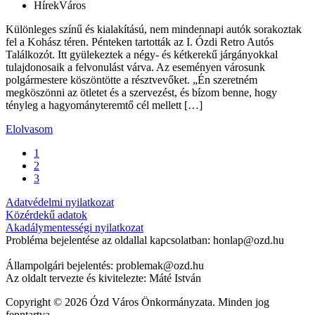
Hírek
Város
Különleges színű és kialakítású, nem mindennapi autók sorakoztak
fel a Kohász téren. Pénteken tartották az I. Ózdi Retro Autós
Találkozót. Itt gyülekeztek a négy- és kétkerekű járgányokkal
tulajdonosaik a felvonulást várva. Az eseményen városunk
polgármestere köszöntötte a résztvevőket. „Én szeretném
megköszönni az ötletet és a szervezést, és bízom benne, hogy
tényleg a hagyományteremtő cél mellett […]
Elolvasom
1
2
3
Adatvédelmi nyilatkozat
Közérdekű adatok
Akadálymentességi nyilatkozat
Probléma bejelentése az oldallal kapcsolatban: honlap@ozd.hu
Állampolgári bejelentés: problemak@ozd.hu
Az oldalt tervezte és kivitelezte: Máté István
Copyright © 2026 Ózd Város Önkormányzata. Minden jog
fenntartva.