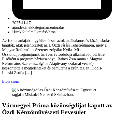
2025-11-17
ajándék
ének
kategória
mentorálás
Hírek
Kultúra
Oktatás
Város
Az iskola aulájában gyűltek össze azok az általános és középiskolás
tanulók, akik jelentkeztek az I. Ózdi Járási Tehetségnapra, mely a
Magyar Református Szeretetszolgálat Nyilas Misi
Ösztöndíjprogramjának tíz éves évfordulója alkalmából jött létre.
Elsőként a program háziasszonya, Bakos Zsuzsanna a Magyar
Református Szeretetszolgálat Alapítvány szakmai vezetője
köszöntötte a megjelenteket és bemutatta a zsűri tagjait. Dobis-
Lucski Zsófia […]
Elolvasom
Vármegyei Prima közönségdíjat kapott az
Ózdi Képzőművészeti Egyesület