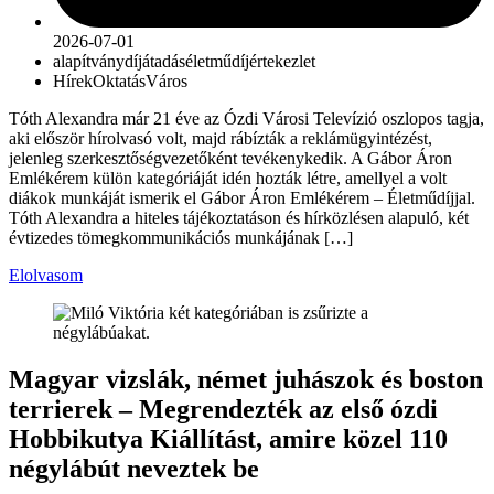
2026-07-01
alapítvány
díjátadás
életműdíj
értekezlet
Hírek
Oktatás
Város
Tóth Alexandra már 21 éve az Ózdi Városi Televízió oszlopos tagja,
aki először hírolvasó volt, majd rábízták a reklámügyintézést,
jelenleg szerkesztőségvezetőként tevékenykedik. A Gábor Áron
Emlékérem külön kategóriáját idén hozták létre, amellyel a volt
diákok munkáját ismerik el Gábor Áron Emlékérem – Életműdíjjal.
Tóth Alexandra a hiteles tájékoztatáson és hírközlésen alapuló, két
évtizedes tömegkommunikációs munkájának […]
Elolvasom
Magyar vizslák, német juhászok és boston
terrierek – Megrendezték az első ózdi
Hobbikutya Kiállítást, amire közel 110
négylábút neveztek be