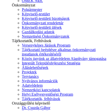
ÓMÉK Nkft.
Önkormányzat
Polgármester
Képviselő-testület
Képviselő-testületi bizottságok
Önkormányzati rendelettár
Képviselő-testületi ülések
Gazdálkodási adatok
Nemzetiségi Önkormányzatok
Tájékoztatók, Felhívások
Versenyképes Járások Program
Tájékoztató beépítésre alkalmas önkormányzati
ingatlanok értékesítéséről
Közös ügyünk az állatvédelem Alapítvány támogatása
Integrált Településfejlesztési Stratégia
Álláslehetőségek
Projektek
Tervtanács
Nyilvános információk
Adatvédelem
Nemzetközi kapcsolatok
Helyi Esélyegyenlőségi Program
Tájékoztatók, felhívások
Országgyűlési képviselő
Dr. Csuzda Gábor