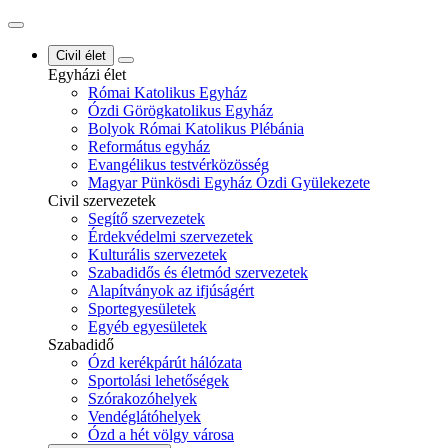
Civil élet
Egyházi élet
Római Katolikus Egyház
Ózdi Görögkatolikus Egyház
Bolyok Római Katolikus Plébánia
Református egyház
Evangélikus testvérközösség
Magyar Pünkösdi Egyház Ózdi Gyülekezete
Civil szervezetek
Segítő szervezetek
Érdekvédelmi szervezetek
Kulturális szervezetek
Szabadidős és életmód szervezetek
Alapítványok az ifjúságért
Sportegyesületek
Egyéb egyesületek
Szabadidő
Ózd kerékpárút hálózata
Sportolási lehetőségek
Szórakozóhelyek
Vendéglátóhelyek
Ózd a hét völgy városa