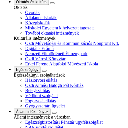
Oktatás és kultúra
Oktatás
Óvodák
Általános Iskolák
Középiskolák
Miskolci Egyetem kihelyezett tagozata
További oktatási intézmények
Kulturális intézmények
Ózdi Művelődési és Kommunikációs Nonprofit Kft.
Digitális Erőmű
Nemzeti Filmtörténeti Élménypark
Ózdi Városi Könyvtár
Erkel Ferenc Alapfokú Művészeti Iskola
Egészségügy
Egészségügyi szolgáltatások
Háziorvosi ellátás
Ózdi Almási Balogh Pál Kórház
Betegszállítás
Védőnői szolgálat
Fogorvosi ellátás
Gyógyszertári ügyelet
Állami intézmények
Állami intézmények a városban
Egészségbiztosítási Pénztár ügyfélszolgálat
NAV ügyfélszolgálat