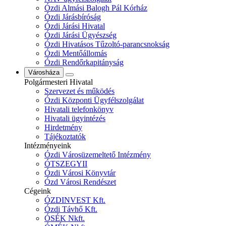
Ózdi Almási Balogh Pál Kórház
Ózdi Járásbíróság
Ózdi Járási Hivatal
Ózdi Járási Ügyészség
Ózdi Hivatásos Tűzoltó-parancsnokság
Ózdi Mentőállomás
Ózdi Rendőrkapitányság
Városháza
Polgármesteri Hivatal
Szervezet és működés
Ózdi Központi Ügyfélszolgálat
Hivatali telefonkönyv
Hivatali ügyintézés
Hirdetmény
Tájékoztatók
Intézményeink
Ózdi Városüzemeltető Intézmény
ÓTSZEGYII
Ózdi Városi Könyvtár
Ózd Városi Rendészet
Cégeink
ÓZDINVEST Kft.
Ózdi Távhő Kft.
ÓSÉK Nkft.