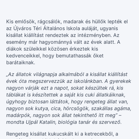
Kis emlősök, rágcsálók, madarak és hüllők lepték el
az Újváros Téri Általános Iskola auláját, ugyanis
kisállat kiállítást rendeztek az intézményben. Az
esemény már hagyománnyá vált az évek alatt. A
diákok szüleikkel közösen érkeztek kis
kedvenceikkel, hogy bemutathassák őket
barátaiknak.
„Az állatok világnapja alkalmából a kisállat kiállítást
évek óta megszervezzük az iskolánkban. A gyerekek
nagyon várják ezt a napot, sokat készültek rá, kis
táblákat is készítettek a saját kis cuki állatkáiknak,
úgyhogy biztosan láttátok, hogy rengeteg állat van,
nagyon sok kutya, cica, hörcsögök, szakállas agáma,
madárpók, nagyon sok állat tekinthető itt meg” –
mondta Ujpál Katalin, biológia tanár és szervező.
Rengeteg kisállat kukucskált ki a ketrecekből, a