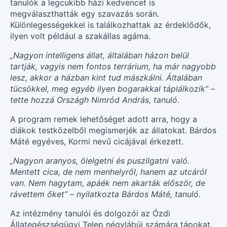
tanulók a legcukibb házi kedvencet is
megválaszthatták egy szavazás során.
Különlegességekkel is találkozhattak az érdeklődők,
ilyen volt például a szakállas agáma.
„Nagyon intelligens állat, általában házon belül
tartják, vagyis nem fontos terrárium, ha már nagyobb
lesz, akkor a házban kint tud mászkálni. Általában
tücsökkel, meg egyéb ilyen bogarakkal táplálkozik” –
tette hozzá Országh Nimród András, tanuló.
A program remek lehetőséget adott arra, hogy a
diákok testközelből megismerjék az állatokat. Bárdos
Máté egyéves, Kormi nevű cicájával érkezett.
„Nagyon aranyos, ölelgetni és puszilgatni való.
Mentett cica, de nem menhelyről, hanem az utcáról
van. Nem hagytam, apáék nem akarták először, de
rávettem őket” – nyilatkozta Bárdos Máté, tanuló.
Az intézmény tanulói és dolgozói az Ózdi
Állategészségügyi Telep négylábúi számára tápokat,