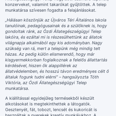
konzerveket, valamint takarókat gyűjtöttek. A telep
munkatársa szívesen fogadta a felajánlásokat.
„Hálásan köszönjük az Újváros Téri Általános Iskola
tanulóinak, pedagógusainak és a szülőknek is, hogy
gondoltak ránk, az Ózdi Állategészségügyi Telep
lakóira, és ezáltal mi is részesülhettünk az állatok
világnapja alkalmából egy kis adományban. Nagy
szükség van rá, mert a telepünk még mindig telt
házas. Az pedig külön elismerendő, hogy már
kisgyermekkorban foglalkoznak a felelős állattartás
kérdésével, hiszen ők alappillérek az
állatvédelemben, és hosszú távon eredményes célt ő
általuk fogunk tudni elérni” – hangsúlyozta Tóth
Viktória, az Ózdi Állategészségügyi Telep
munkatársa.
A kiállítással egyidejűleg termésekből készült
alkotásokat is megtekinthettek a látogatók.
Gesztenyét, fát, tobozt, lencsét és kukoricát is
használtak a gyerekek kreatív munkájukhoz. A