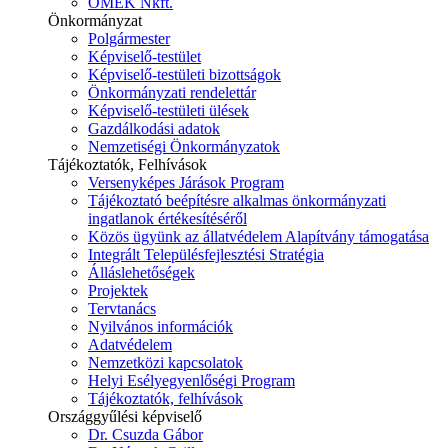
ÓMÉK Nkft.
Önkormányzat
Polgármester
Képviselő-testület
Képviselő-testületi bizottságok
Önkormányzati rendelettár
Képviselő-testületi ülések
Gazdálkodási adatok
Nemzetiségi Önkormányzatok
Tájékoztatók, Felhívások
Versenyképes Járások Program
Tájékoztató beépítésre alkalmas önkormányzati
ingatlanok értékesítéséről
Közös ügyünk az állatvédelem Alapítvány támogatása
Integrált Településfejlesztési Stratégia
Álláslehetőségek
Projektek
Tervtanács
Nyilvános információk
Adatvédelem
Nemzetközi kapcsolatok
Helyi Esélyegyenlőségi Program
Tájékoztatók, felhívások
Országgyűlési képviselő
Dr. Csuzda Gábor