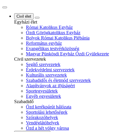
Civil élet
Egyházi élet
Római Katolikus Egyház
Ózdi Görögkatolikus Egyház
Bolyok Római Katolikus Plébánia
Református egyház
Evangélikus testvérközösség
Magyar Pünkösdi Egyház Ózdi Gyülekezete
Civil szervezetek
Segítő szervezetek
Érdekvédelmi szervezetek
Kulturális szervezetek
Szabadidős és életmód szervezetek
Alapítványok az ifjúságért
Sportegyesületek
Egyéb egyesületek
Szabadidő
Ózd kerékpárút hálózata
Sportolási lehetőségek
Szórakozóhelyek
Vendéglátóhelyek
Ózd a hét völgy városa