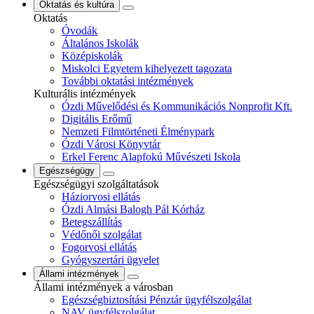
Oktatás és kultúra
Oktatás
Óvodák
Általános Iskolák
Középiskolák
Miskolci Egyetem kihelyezett tagozata
További oktatási intézmények
Kulturális intézmények
Ózdi Művelődési és Kommunikációs Nonprofit Kft.
Digitális Erőmű
Nemzeti Filmtörténeti Élménypark
Ózdi Városi Könyvtár
Erkel Ferenc Alapfokú Művészeti Iskola
Egészségügy
Egészségügyi szolgáltatások
Háziorvosi ellátás
Ózdi Almási Balogh Pál Kórház
Betegszállítás
Védőnői szolgálat
Fogorvosi ellátás
Gyógyszertári ügyelet
Állami intézmények
Állami intézmények a városban
Egészségbiztosítási Pénztár ügyfélszolgálat
NAV ügyfélszolgálat