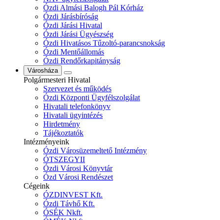
Ózdi Almási Balogh Pál Kórház
Ózdi Járásbíróság
Ózdi Járási Hivatal
Ózdi Járási Ügyészség
Ózdi Hivatásos Tűzoltó-parancsnokság
Ózdi Mentőállomás
Ózdi Rendőrkapitányság
Városháza
Polgármesteri Hivatal
Szervezet és működés
Ózdi Központi Ügyfélszolgálat
Hivatali telefonkönyv
Hivatali ügyintézés
Hirdetmény
Tájékoztatók
Intézményeink
Ózdi Városüzemeltető Intézmény
ÓTSZEGYII
Ózdi Városi Könyvtár
Ózd Városi Rendészet
Cégeink
ÓZDINVEST Kft.
Ózdi Távhő Kft.
ÓSÉK Nkft.