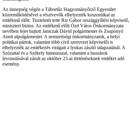
Az ünnepség végén a Tábortűz Hagyományőrző Egyesület
közreműködésével a résztvevők elhelyezték koszorúikat az
emlékmű előtt. Tiszteletét tette Riz Gábor országgyűlési képviselő,
miniszteri biztos. Az emlékmű előtt Ózd Város Önkormányzata
nevében fejet hajtott Janiczak Dávid polgármester és Zsuponyó
Anett alpolgármester. A nemzetiségi önkormányzatok, a helyi
politikai pártok, valamint több civil szervezet képviselői is
elhelyezték az emlékezés virágait a lyukas zászló talapzatánál. A
Szózattal és a Székely himnusszal, valamint a huszárok
levonulásával zárult az október 23-ai történéseknek emléket adó
esemény.