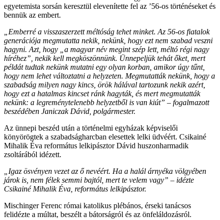
egyetemista sorsán keresztül elevenítette fel az ’56-os történéseket és
bennük az embert.
„Emberré a visszaszerzett méltóság tehet minket. Az 56-os fiatalok
generációja megmutatta nekik, nekünk, hogy ezt nem szabad veszni
hagyni. Azt, hogy „a magyar név megint szép lett, méltó régi nagy
híréhez”, nekik kell megköszönnünk. Ünnepeljük tehát őket, mert
példát tudtak nekünk mutatni egy olyan korban, amikor úgy tűnt,
hogy nem lehet változtatni a helyzeten. Megmutatták nekünk, hogy a
szabadság milyen nagy kincs, örök hálával tartozunk nekik azért,
hogy ezt a hatalmas kincset ránk hagyták, és mert megmutatták
nekünk: a legreménytelenebb helyzetből is van kiút” – fogalmazott
beszédében Janiczak Dávid, polgármester.
Az ünnepi beszéd után a történelmi egyházak képviselői
könyörögtek a szabadságharcban elesettek lelki üdvéért. Csikainé
Mihalik Éva református lelkipásztor Dávid huszonharmadik
zsoltárából idézett.
„Igaz ösvényen vezet az ő nevéért. Ha a halál árnyéka völgyében
járok is, nem félek semmi bajtól, mert te velem vagy” – idézte
Csikainé Mihalik Éva, református lelkipásztor.
Mischinger Ferenc római katolikus plébános, érseki tanácsos
felidézte a múltat, beszélt a bátorságról és az önfeláldozásról.