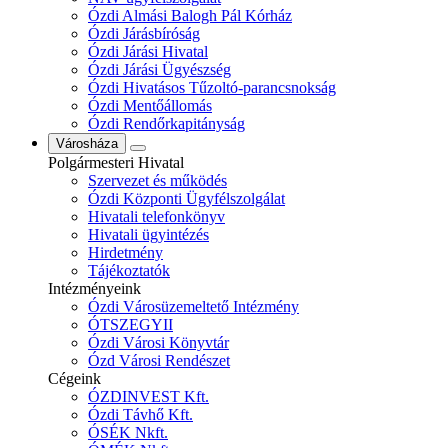
Ózdi Almási Balogh Pál Kórház
Ózdi Járásbíróság
Ózdi Járási Hivatal
Ózdi Járási Ügyészség
Ózdi Hivatásos Tűzoltó-parancsnokság
Ózdi Mentőállomás
Ózdi Rendőrkapitányság
Városháza
Polgármesteri Hivatal
Szervezet és működés
Ózdi Központi Ügyfélszolgálat
Hivatali telefonkönyv
Hivatali ügyintézés
Hirdetmény
Tájékoztatók
Intézményeink
Ózdi Városüzemeltető Intézmény
ÓTSZEGYII
Ózdi Városi Könyvtár
Ózd Városi Rendészet
Cégeink
ÓZDINVEST Kft.
Ózdi Távhő Kft.
ÓSÉK Nkft.