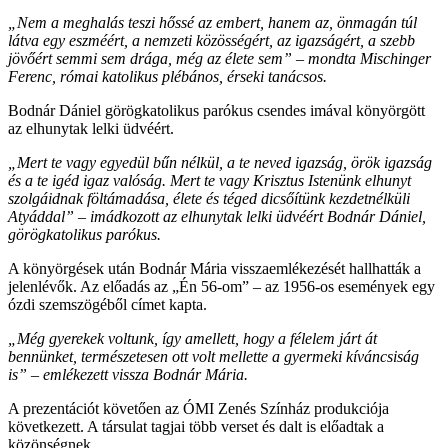
„Nem a meghalás teszi hőssé az embert, hanem az, önmagán túl
látva egy eszméért, a nemzeti közösségért, az igazságért, a szebb
jövőért semmi sem drága, még az élete sem” – mondta Mischinger
Ferenc, római katolikus plébános, érseki tanácsos.
Bodnár Dániel görögkatolikus parókus csendes imával könyörgött
az elhunytak lelki üdvéért.
„Mert te vagy egyedül bűn nélkül, a te neved igazság, örök igazság
és a te igéd igaz valóság. Mert te vagy Krisztus Istenünk elhunyt
szolgáidnak föltámadása, élete és téged dicsőítünk kezdetnélküli
Atyáddal” – imádkozott az elhunytak lelki üdvéért Bodnár Dániel,
görögkatolikus parókus.
A könyörgések után Bodnár Mária visszaemlékezését hallhatták a
jelenlévők. Az előadás az „Én 56-om” – az 1956-os események egy
ózdi szemszögéből címet kapta.
„Még gyerekek voltunk, így amellett, hogy a félelem járt át
bennünket, természetesen ott volt mellette a gyermeki kíváncsiság
is” – emlékezett vissza Bodnár Mária.
A prezentációt követően az ÓMI Zenés Színház produkciója
következett. A társulat tagjai több verset és dalt is előadtak a
közönségnek.