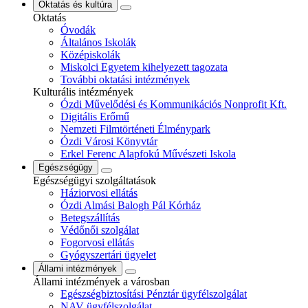
Oktatás és kultúra
Oktatás
Óvodák
Általános Iskolák
Középiskolák
Miskolci Egyetem kihelyezett tagozata
További oktatási intézmények
Kulturális intézmények
Ózdi Művelődési és Kommunikációs Nonprofit Kft.
Digitális Erőmű
Nemzeti Filmtörténeti Élménypark
Ózdi Városi Könyvtár
Erkel Ferenc Alapfokú Művészeti Iskola
Egészségügy
Egészségügyi szolgáltatások
Háziorvosi ellátás
Ózdi Almási Balogh Pál Kórház
Betegszállítás
Védőnői szolgálat
Fogorvosi ellátás
Gyógyszertári ügyelet
Állami intézmények
Állami intézmények a városban
Egészségbiztosítási Pénztár ügyfélszolgálat
NAV ügyfélszolgálat