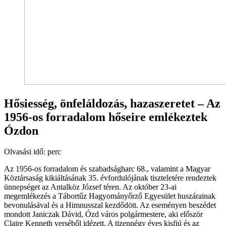
Hősiesség, önfeláldozás, hazaszeretet – Az
1956-os forradalom hőseire emlékeztek
Ózdon
Olvasási idő:
perc
Az 1956-os forradalom és szabadságharc 68., valamint a Magyar
Köztársaság kikiáltásának 35. évfordulójának tiszteletére rendeztek
ünnepséget az Antalköz József téren. Az október 23-ai
megemlékezés a Tábortűz Hagyományőrző Egyesület huszárainak
bevonulásával és a Himnusszal kezdődött. Az eseményen beszédet
mondott Janiczak Dávid, Ózd város polgármestere, aki először
Claire Kenneth verséből idézett. A tizennégy éves kisfiú és az