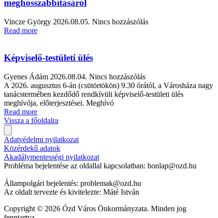
meghosszabbításáról
Vincze György
2026.08.05.
Nincs hozzászólás
Read more
Képviselő-testületi ülés
Gyenes Ádám
2026.08.04.
Nincs hozzászólás
A 2026. augusztus 6-án (csütörtökön) 9.30 órától, a Városháza nagy
tanácstermében kezdődő rendkívüli képviselő-testületi ülés
meghívója, előterjesztései. Meghívó
Read more
Vissza a főoldalra
Adatvédelmi nyilatkozat
Közérdekű adatok
Akadálymentességi nyilatkozat
Probléma bejelentése az oldallal kapcsolatban: honlap@ozd.hu
Állampolgári bejelentés: problemak@ozd.hu
Az oldalt tervezte és kivitelezte: Máté István
Copyright © 2026 Ózd Város Önkormányzata. Minden jog
fenntartva.