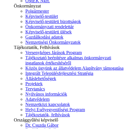
ÓMÉK Nkft.
Önkormányzat
Polgármester
Képviselő-testület
Képviselő-testületi bizottságok
Önkormányzati rendelettár
Képviselő-testületi ülések
Gazdálkodási adatok
Nemzetiségi Önkormányzatok
Tájékoztatók, Felhívások
Versenyképes Járások Program
Tájékoztató beépítésre alkalmas önkormányzati
ingatlanok értékesítéséről
Közös ügyünk az állatvédelem Alapítvány támogatása
Integrált Településfejlesztési Stratégia
Álláslehetőségek
Projektek
Tervtanács
Nyilvános információk
Adatvédelem
Nemzetközi kapcsolatok
Helyi Esélyegyenlőségi Program
Tájékoztatók, felhívások
Országgyűlési képviselő
Dr. Csuzda Gábor