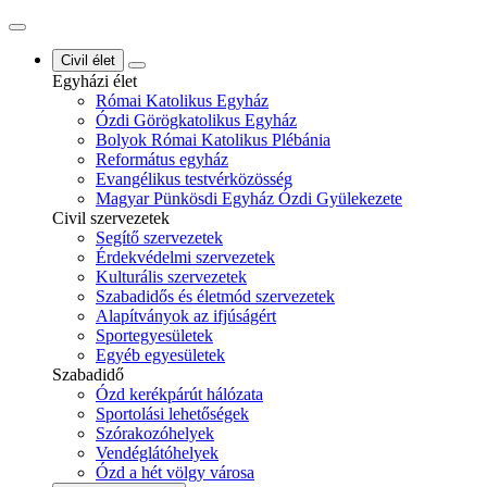
Civil élet
Egyházi élet
Római Katolikus Egyház
Ózdi Görögkatolikus Egyház
Bolyok Római Katolikus Plébánia
Református egyház
Evangélikus testvérközösség
Magyar Pünkösdi Egyház Ózdi Gyülekezete
Civil szervezetek
Segítő szervezetek
Érdekvédelmi szervezetek
Kulturális szervezetek
Szabadidős és életmód szervezetek
Alapítványok az ifjúságért
Sportegyesületek
Egyéb egyesületek
Szabadidő
Ózd kerékpárút hálózata
Sportolási lehetőségek
Szórakozóhelyek
Vendéglátóhelyek
Ózd a hét völgy városa