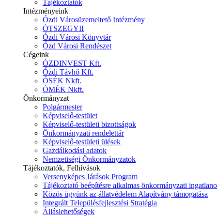
Tájékoztatók
Intézményeink
Ózdi Városüzemeltető Intézmény
ÓTSZEGYII
Ózdi Városi Könyvtár
Ózd Városi Rendészet
Cégeink
ÓZDINVEST Kft.
Ózdi Távhő Kft.
ÓSÉK Nkft.
ÓMÉK Nkft.
Önkormányzat
Polgármester
Képviselő-testület
Képviselő-testületi bizottságok
Önkormányzati rendelettár
Képviselő-testületi ülések
Gazdálkodási adatok
Nemzetiségi Önkormányzatok
Tájékoztatók, Felhívások
Versenyképes Járások Program
Tájékoztató beépítésre alkalmas önkormányzati ingatlanok
Közös ügyünk az állatvédelem Alapítvány támogatása
Integrált Településfejlesztési Stratégia
Álláslehetőségek