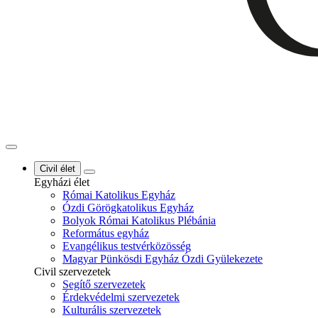
Civil élet
Egyházi élet
Római Katolikus Egyház
Ózdi Görögkatolikus Egyház
Bolyok Római Katolikus Plébánia
Református egyház
Evangélikus testvérközösség
Magyar Pünkösdi Egyház Ózdi Gyülekezete
Civil szervezetek
Segítő szervezetek
Érdekvédelmi szervezetek
Kulturális szervezetek