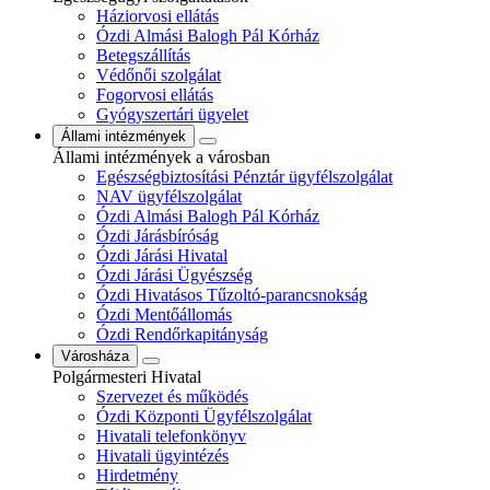
Háziorvosi ellátás
Ózdi Almási Balogh Pál Kórház
Betegszállítás
Védőnői szolgálat
Fogorvosi ellátás
Gyógyszertári ügyelet
Állami intézmények
Állami intézmények a városban
Egészségbiztosítási Pénztár ügyfélszolgálat
NAV ügyfélszolgálat
Ózdi Almási Balogh Pál Kórház
Ózdi Járásbíróság
Ózdi Járási Hivatal
Ózdi Járási Ügyészség
Ózdi Hivatásos Tűzoltó-parancsnokság
Ózdi Mentőállomás
Ózdi Rendőrkapitányság
Városháza
Polgármesteri Hivatal
Szervezet és működés
Ózdi Központi Ügyfélszolgálat
Hivatali telefonkönyv
Hivatali ügyintézés
Hirdetmény