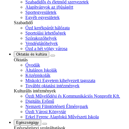
Szabadidős és életmód szervezetek
Alapítványok az ifjúságért
Sportegyesületek
Egyéb egyesületek
Szabadidő
Ózd kerékpárút hálózata
Sportolási lehetőségek
Szórakozóhelyek
Vendéglátóhelyek
Ózd a hét völgy városa
Oktatás és kultúra
Oktatás
Óvodák
Általános Iskolák
Középiskolák
Miskolci Egyetem kihelyezett tagozata
További oktatási intézmények
Kulturális intézmények
Ózdi Művelődési és Kommunikációs Nonprofit Kft.
Digitális Erőmű
Nemzeti Filmtörténeti Élménypark
Ózdi Városi Könyvtár
Erkel Ferenc Alapfokú Művészeti Iskola
Egészségügy
Egészségügyi szolgáltatások