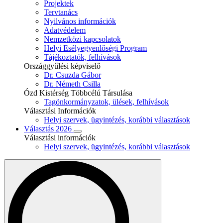
Projektek
Tervtanács
Nyilvános információk
Adatvédelem
Nemzetközi kapcsolatok
Helyi Esélyegyenlőségi Program
Tájékoztatók, felhívások
Országgyűlési képviselő
Dr. Csuzda Gábor
Dr. Németh Csilla
Ózd Kistérség Többcélú Társulása
Tagönkormányzatok, ülések, felhívások
Választási Információk
Helyi szervek, ügyintézés, korábbi választások
Választás 2026
Választási információk
Helyi szervek, ügyintézés, korábbi választások