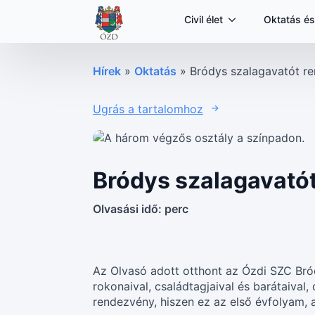
Civil élet
Oktatás és
Hírek
»
Oktatás
»
Bródys szalagavatót r
Ugrás a tartalomhoz
Bródys szalagavató
Olvasási idő:
perc
Az Olvasó adott otthont az Ózdi SZC Bró
rokonaival, családtagjaival és barátaival,
rendezvény, hiszen ez az első évfolyam, a