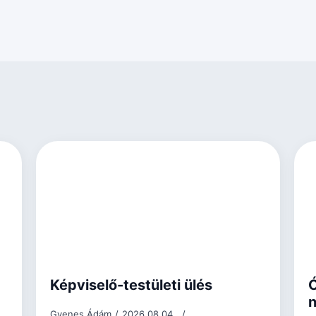
Képviselő-testületi ülés
Ó
n
Gyenes Ádám
2026.08.04.