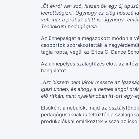
„Öt évről van szó, hiszen ők egy új típu
leérettségizni. Úgyhogy ez elég hosszú i
volt már a próbák alatt is, úgyhogy rem
Technikum pedagógusa.
Az ünnepséget a megszokott módon a végz
csoportok szórakoztatták a nagyérdeműt.
tagja ropta, végül az Erica C. Dance Sc
Az ünnepélyes szalagtűzés előtt az inté
hangulatot.
„Azt hiszem nem járok messze az igazság
Igazi ünnep, és ahogy a nemes angol drá
elő ritkán, mint nyakláncban itt-ott eg
Elsőként a nebulók, majd az osztályfőnö
pedagógusoknak is feltűzték a szalagokat
produkciókkal emlékeztek vissza az iskol