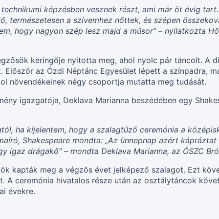
sú technikumi képzésben vesznek részt, ami már öt évig tar
dő, természetesen a szívemhez nőttek, és szépen összeková
élem, hogy nagyon szép lesz majd a műsor” – nyilatkozta 
ősök keringője nyitotta meg, ahol nyolc pár táncolt. A d
 Először az Ózdi Néptánc Egyesület lépett a színpadra, 
hool növendékeinek négy csoportja mutatta meg tudását.
zmény igazgatója, Deklava Marianna beszédében egy Shakes
tól, ha kijelentem, hogy a szalagtűző ceremónia a közép
maíró, Shakespeare mondta: „Az ünnepnap azért kápráztat
y-egy igaz drágakő” – mondta Deklava Marianna, az ÓSZC Br
kök kapták meg a végzős évet jelképező szalagot. Ezt köv
. A ceremónia hivatalos része után az osztálytáncok követ
ai évekre.