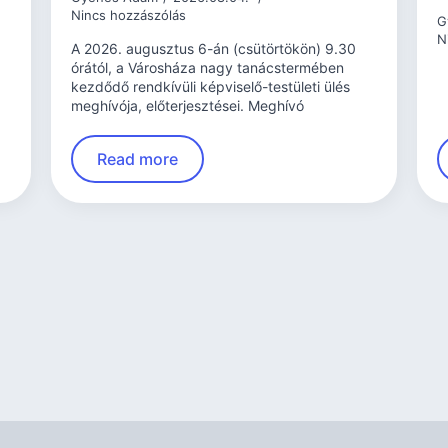
Nincs hozzászólás
G
N
A 2026. augusztus 6-án (csütörtökön) 9.30
órától, a Városháza nagy tanácstermében
kezdődő rendkívüli képviselő-testületi ülés
meghívója, előterjesztései. Meghívó
Read more