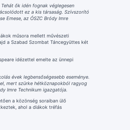
t. Tehát ők idén fognak véglegesen
csolódott ez a kis társaság. Szívszorító
Hőse Emese, az ÓSZC Bródy Imre
iákok műsora mellett művészeti
majd a Szabad Szombat Táncegyüttes két
peare idézettel emelte az ünnepi
iskolás évek legbensőségesebb eseménye.
 el, mert szürke hétköznapokból ragyog
ódy Imre Technikum igazgatója.
etően a közönség soraiban ülő
keztek, ahol a diákok tréfás