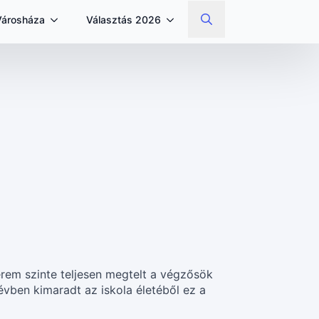
Városháza
Választás 2026
Search
for:
rem szinte teljesen megtelt a végzősök
 évben kimaradt az iskola életéből ez a