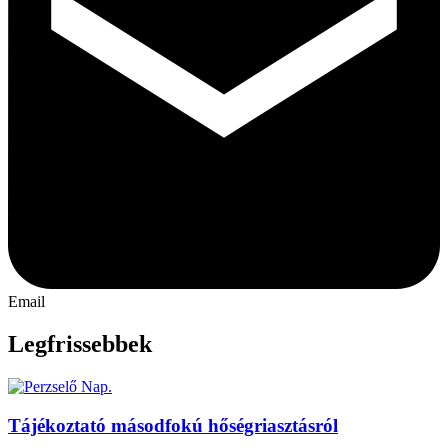
Email
Legfrissebbek
Tájékoztató másodfokú hőségriasztásról