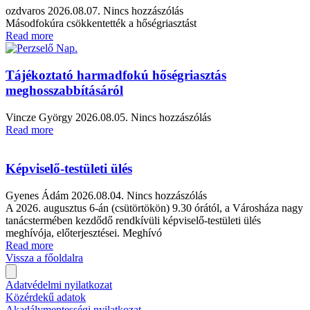
ozdvaros
2026.08.07.
Nincs hozzászólás
Másodfokúra csökkentették a hőségriasztást
Read more
Tájékoztató harmadfokú hőségriasztás
meghosszabbításáról
Vincze György
2026.08.05.
Nincs hozzászólás
Read more
Képviselő-testületi ülés
Gyenes Ádám
2026.08.04.
Nincs hozzászólás
A 2026. augusztus 6-án (csütörtökön) 9.30 órától, a Városháza nagy
tanácstermében kezdődő rendkívüli képviselő-testületi ülés
meghívója, előterjesztései. Meghívó
Read more
Vissza a főoldalra
Adatvédelmi nyilatkozat
Közérdekű adatok
Akadálymentességi nyilatkozat