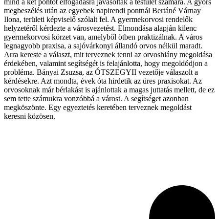
mind a két pontot elfogadásra javasolták a testület számára. A gyors
megbeszélés után az egyebek napirendi pontnál Bertáné Várnay
Ilona, területi képviselő szólalt fel. A gyermekorvosi rendelők
helyzetéről kérdezte a városvezetést. Elmondása alapján kilenc
gyermekorvosi körzet van, amelyből ötben praktizálnak. A város
legnagyobb praxisa, a sajóvárkonyi állandó orvos nélkül maradt.
Arra kereste a választ, mit terveznek tenni az orvoshiány megoldása
érdekében, valamint segítségét is felajánlotta, hogy megoldódjon a
probléma. Bányai Zsuzsa, az ÓTSZEGYII vezetője válaszolt a
kérdésekre. Azt mondta, évek óta hirdetik az üres praxisokat. Az
orvosoknak már bérlakást is ajánlottak a magas juttatás mellett, de ez
sem tette számukra vonzóbbá a várost. A segítséget azonban
megköszönte. Egy egyeztetés keretében terveznek megoldást
keresni közösen.