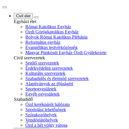
Civil élet
Egyházi élet
Római Katolikus Egyház
Ózdi Görögkatolikus Egyház
Bolyok Római Katolikus Plébánia
Református egyház
Evangélikus testvérközösség
Magyar Pünkösdi Egyház Ózdi Gyülekezete
Civil szervezetek
Segítő szervezetek
Érdekvédelmi szervezetek
Kulturális szervezetek
Szabadidős és életmód szervezetek
Alapítványok az ifjúságért
Sportegyesületek
Egyéb egyesületek
Szabadidő
Ózd kerékpárút hálózata
Sportolási lehetőségek
Szórakozóhelyek
Vendéglátóhelyek
Ózd a hét völgy városa