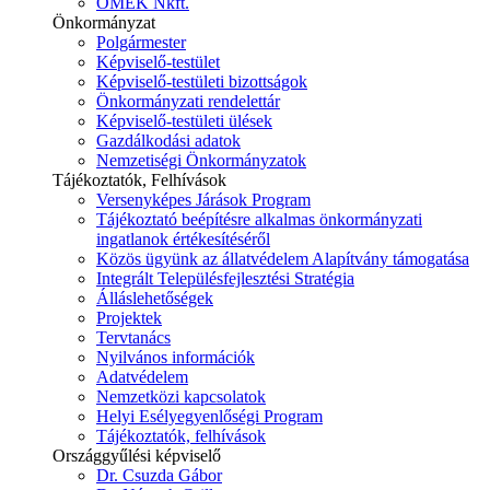
ÓMÉK Nkft.
Önkormányzat
Polgármester
Képviselő-testület
Képviselő-testületi bizottságok
Önkormányzati rendelettár
Képviselő-testületi ülések
Gazdálkodási adatok
Nemzetiségi Önkormányzatok
Tájékoztatók, Felhívások
Versenyképes Járások Program
Tájékoztató beépítésre alkalmas önkormányzati
ingatlanok értékesítéséről
Közös ügyünk az állatvédelem Alapítvány támogatása
Integrált Településfejlesztési Stratégia
Álláslehetőségek
Projektek
Tervtanács
Nyilvános információk
Adatvédelem
Nemzetközi kapcsolatok
Helyi Esélyegyenlőségi Program
Tájékoztatók, felhívások
Országgyűlési képviselő
Dr. Csuzda Gábor