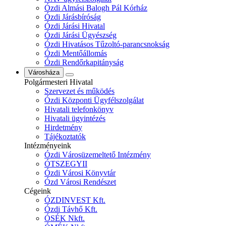
Ózdi Almási Balogh Pál Kórház
Ózdi Járásbíróság
Ózdi Járási Hivatal
Ózdi Járási Ügyészség
Ózdi Hivatásos Tűzoltó-parancsnokság
Ózdi Mentőállomás
Ózdi Rendőrkapitányság
Városháza
Polgármesteri Hivatal
Szervezet és működés
Ózdi Központi Ügyfélszolgálat
Hivatali telefonkönyv
Hivatali ügyintézés
Hirdetmény
Tájékoztatók
Intézményeink
Ózdi Városüzemeltető Intézmény
ÓTSZEGYII
Ózdi Városi Könyvtár
Ózd Városi Rendészet
Cégeink
ÓZDINVEST Kft.
Ózdi Távhő Kft.
ÓSÉK Nkft.