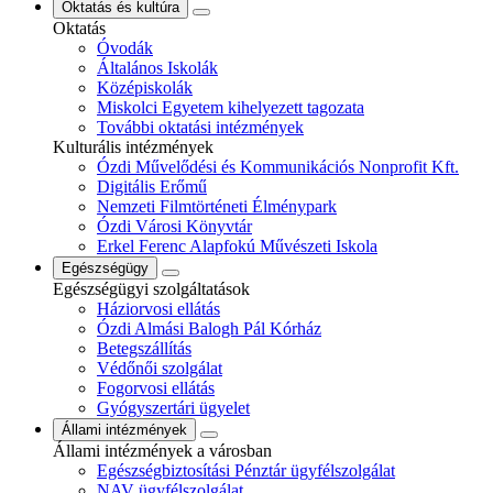
Oktatás és kultúra
Oktatás
Óvodák
Általános Iskolák
Középiskolák
Miskolci Egyetem kihelyezett tagozata
További oktatási intézmények
Kulturális intézmények
Ózdi Művelődési és Kommunikációs Nonprofit Kft.
Digitális Erőmű
Nemzeti Filmtörténeti Élménypark
Ózdi Városi Könyvtár
Erkel Ferenc Alapfokú Művészeti Iskola
Egészségügy
Egészségügyi szolgáltatások
Háziorvosi ellátás
Ózdi Almási Balogh Pál Kórház
Betegszállítás
Védőnői szolgálat
Fogorvosi ellátás
Gyógyszertári ügyelet
Állami intézmények
Állami intézmények a városban
Egészségbiztosítási Pénztár ügyfélszolgálat
NAV ügyfélszolgálat