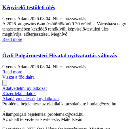
Képviselő-testületi ülés
Gyenes Ádám
2026.08.04.
Nincs hozzászólás
A 2026. augusztus 6-án (csütörtökön) 9.30 órától, a Városháza nagy
tanácstermében kezdődő rendkívüli képviselő-testületi ülés
meghívója, előterjesztései. Meghívó
Read more
Ózdi Polgármesteri Hivatal nyitvatartás változás
Gyenes Ádám
2026.08.04.
Nincs hozzászólás
Read more
Vissza a főoldalra
Adatvédelmi nyilatkozat
Közérdekű adatok
Akadálymentességi nyilatkozat
Probléma bejelentése az oldallal kapcsolatban: honlap@ozd.hu
Állampolgári bejelentés: problemak@ozd.hu
Az oldalt tervezte és kivitelezte: Máté István