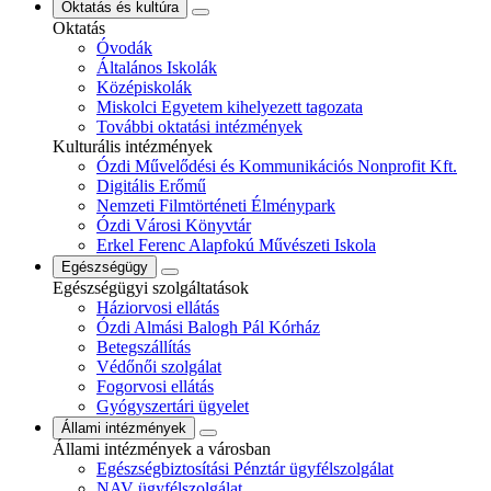
Oktatás és kultúra
Oktatás
Óvodák
Általános Iskolák
Középiskolák
Miskolci Egyetem kihelyezett tagozata
További oktatási intézmények
Kulturális intézmények
Ózdi Művelődési és Kommunikációs Nonprofit Kft.
Digitális Erőmű
Nemzeti Filmtörténeti Élménypark
Ózdi Városi Könyvtár
Erkel Ferenc Alapfokú Művészeti Iskola
Egészségügy
Egészségügyi szolgáltatások
Háziorvosi ellátás
Ózdi Almási Balogh Pál Kórház
Betegszállítás
Védőnői szolgálat
Fogorvosi ellátás
Gyógyszertári ügyelet
Állami intézmények
Állami intézmények a városban
Egészségbiztosítási Pénztár ügyfélszolgálat
NAV ügyfélszolgálat