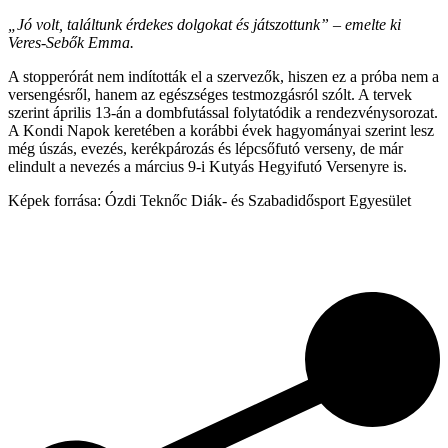
„Jó volt, találtunk érdekes dolgokat és játszottunk” – emelte ki
Veres-Sebők Emma.
A stopperórát nem indították el a szervezők, hiszen ez a próba nem a
versengésről, hanem az egészséges testmozgásról szólt. A tervek
szerint április 13-án a dombfutással folytatódik a rendezvénysorozat.
A Kondi Napok keretében a korábbi évek hagyományai szerint lesz
még úszás, evezés, kerékpározás és lépcsőfutó verseny, de már
elindult a nevezés a március 9-i Kutyás Hegyifutó Versenyre is.
Képek forrása: Ózdi Teknőc Diák- és Szabadidősport Egyesület