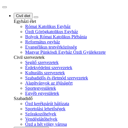
Civil élet
Egyházi élet
Római Katolikus Egyház
Ózdi Görögkatolikus Egyház
Bolyok Római Katolikus Plébánia
Református egyház
Evangélikus testvérközösség
Magyar Pünkösdi Egyház Ózdi Gyülekezete
Civil szervezetek
Segítő szervezetek
Érdekvédelmi szervezetek
Kulturális szervezetek
Szabadidős és életmód szervezetek
Alapítványok az ifjúságért
Sportegyesületek
Egyéb egyesületek
Szabadidő
Ózd kerékpárút hálózata
Sportolási lehetőségek
Szórakozóhelyek
Vendéglátóhelyek
Ózd a hét völgy városa