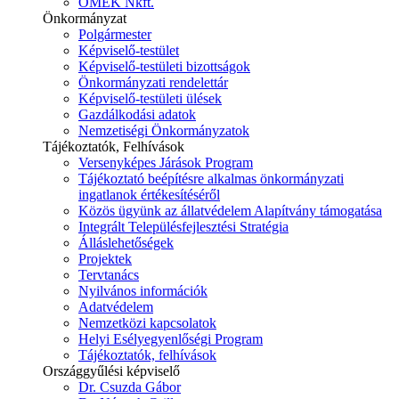
ÓMÉK Nkft.
Önkormányzat
Polgármester
Képviselő-testület
Képviselő-testületi bizottságok
Önkormányzati rendelettár
Képviselő-testületi ülések
Gazdálkodási adatok
Nemzetiségi Önkormányzatok
Tájékoztatók, Felhívások
Versenyképes Járások Program
Tájékoztató beépítésre alkalmas önkormányzati
ingatlanok értékesítéséről
Közös ügyünk az állatvédelem Alapítvány támogatása
Integrált Településfejlesztési Stratégia
Álláslehetőségek
Projektek
Tervtanács
Nyilvános információk
Adatvédelem
Nemzetközi kapcsolatok
Helyi Esélyegyenlőségi Program
Tájékoztatók, felhívások
Országgyűlési képviselő
Dr. Csuzda Gábor