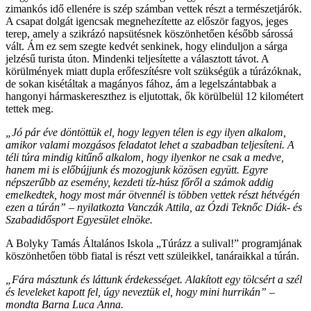
zimankós idő ellenére is szép számban vettek részt a természetjárók.
A csapat dolgát igencsak megnehezítette az először fagyos, jeges
terep, amely a szikrázó napsütésnek köszönhetően később sárossá
vált. Ám ez sem szegte kedvét senkinek, hogy elinduljon a sárga
jelzésű turista úton. Mindenki teljesítette a választott távot. A
körülmények miatt dupla erőfeszítésre volt szükségük a túrázóknak,
de sokan kisétáltak a magányos fához, ám a legelszántabbak a
hangonyi hármaskereszthez is eljutottak, ők körülbelül 12 kilométert
tettek meg.
„Jó pár éve döntöttük el, hogy legyen télen is egy ilyen alkalom,
amikor valami mozgásos feladatot lehet a szabadban teljesíteni. A
téli túra mindig kitűnő alkalom, hogy ilyenkor ne csak a medve,
hanem mi is előbújjunk és mozogjunk közösen együtt. Egyre
népszerűbb az esemény, kezdeti tíz-húsz főről a számok addig
emelkedtek, hogy most már ötvennél is többen vettek részt hétvégén
ezen a túrán” – nyilatkozta Vanczák Attila, az Ózdi Teknőc Diák- és
Szabadidősport Egyesület elnöke.
A Bolyky Tamás Általános Iskola „Túrázz a sulival!” programjának
köszönhetően több fiatal is részt vett szüleikkel, tanáraikkal a túrán.
„Fára másztunk és láttunk érdekességet. Alakított egy tölcsért a szél
és leveleket kapott fel, úgy neveztük el, hogy mini hurrikán” –
mondta Barna Luca Anna.