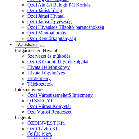
Ózdi Almási Balogh Pál Kórház
Ózdi Járásbíróság
Ózdi Járási Hivatal
Ózdi Járási Ügyészség
Ózdi Hivatásos Tűzoltó-parancsnokság
Ózdi Mentőállomás
Ózdi Rendőrkapitányság
Városháza
Polgármesteri Hivatal
Szervezet és működés
Ózdi Központi Ügyfélszolgálat
Hivatali telefonkönyv
Hivatali ügyintézés
Hirdetmény
Tájékoztatók
Intézményeink
Ózdi Városüzemeltető Intézmény
ÓTSZEGYII
Ózdi Városi Könyvtár
Ózd Városi Rendészet
Cégeink
ÓZDINVEST Kft.
Ózdi Távhő Kft.
ÓSÉK Nkft.