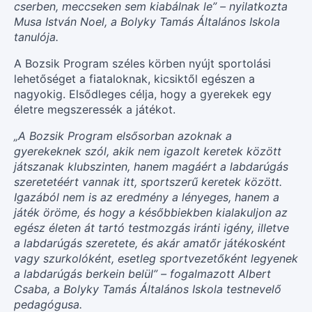
cserben, meccseken sem kiabálnak le” – nyilatkozta
Musa István Noel, a Bolyky Tamás Általános Iskola
tanulója.
A Bozsik Program széles körben nyújt sportolási
lehetőséget a fiataloknak, kicsiktől egészen a
nagyokig. Elsődleges célja, hogy a gyerekek egy
életre megszeressék a játékot.
„A Bozsik Program elsősorban azoknak a
gyerekeknek szól, akik nem igazolt keretek között
játszanak klubszinten, hanem magáért a labdarúgás
szeretetéért vannak itt, sportszerű keretek között.
Igazából nem is az eredmény a lényeges, hanem a
játék öröme, és hogy a későbbiekben kialakuljon az
egész életen át tartó testmozgás iránti igény, illetve
a labdarúgás szeretete, és akár amatőr játékosként
vagy szurkolóként, esetleg sportvezetőként legyenek
a labdarúgás berkein belül” – fogalmazott Albert
Csaba, a Bolyky Tamás Általános Iskola testnevelő
pedagógusa.