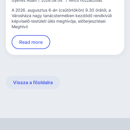
Gyenes Ádám
2026.08.04.
Nincs hozzászólás
A 2026. augusztus 6-án (csütörtökön) 9.30 órától, a
Városháza nagy tanácstermében kezdődő rendkívüli
képviselő-testületi ülés meghívója, előterjesztései.
Meghívó
Read more
Vissza a főoldalra