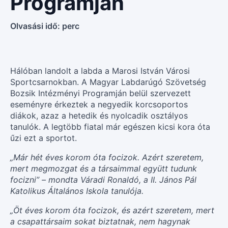
Programján
Olvasási idő:
perc
Hálóban landolt a labda a Marosi István Városi
Sportcsarnokban. A Magyar Labdarúgó Szövetség
Bozsik Intézményi Programján belül szervezett
eseményre érkeztek a negyedik korcsoportos
diákok, azaz a hetedik és nyolcadik osztályos
tanulók. A legtöbb fiatal már egészen kicsi kora óta
űzi ezt a sportot.
„Már hét éves korom óta focizok. Azért szeretem,
mert megmozgat és a társaimmal együtt tudunk
focizni” – mondta Váradi Ronaldó, a II. János Pál
Katolikus Általános Iskola tanulója.
„Öt éves korom óta focizok, és azért szeretem, mert
a csapattársaim sokat biztatnak, nem hagynak