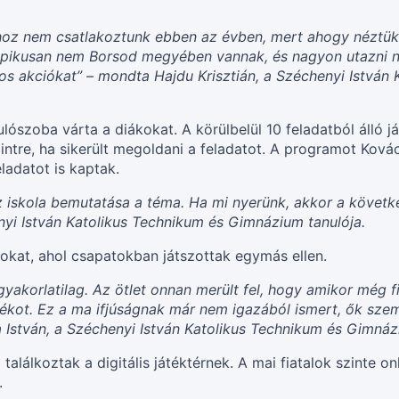
z nem csatlakoztunk ebben az évben, mert ahogy néztük a
pikusan nem Borsod megyében vannak, és nagyon utazni nem
os akciókat” – mondta Hajdu Krisztián, a Széchenyi Istvá
lószoba várta a diákokat. A körülbelül 10 feladatból álló j
intre, ha sikerült megoldani a feladatot. A programot Kov
ladatot is kaptak.
az iskola bemutatása a téma. Ha mi nyerünk, akkor a követk
henyi István Katolikus Technikum és Gimnázium tanulója.
okat, ahol csapatokban játszottak egymás ellen.
 gyakorlatilag. Az ötlet onnan merült fel, hogy amikor még 
átékot. Ez a ma ifjúságnak már nem igazából ismert, ők sze
ga István, a Széchenyi István Katolikus Technikum és Gimná
 találkoztak a digitális játéktérnek. A mai fiatalok szinte on
.