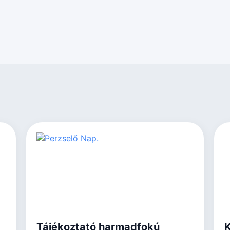
Tájékoztató harmadfokú
K