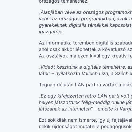
országos témahéthez.
„Alapjában véve az országos programokho
venni az országos programokban, azok ti
gyerekeknek digitális témákkal kapcsolat
igazgatója.
Az informatika teremben digitális szabadu
ahol csak akkor léphettek a következő sz
Az osztályok ma ezen kívül egy kreatív fe
„Videót készítünk a digitális témahétre, 
látni” – nyilatkozta Valluch Liza, a Széc
Tegnap délután LAN partira várták a diák
„Ez egy kifejezetten retro LAN parti volt
helyen játszottunk félig-meddig online j
játszanak az interneten” – emelte ki Var
Ezt sok diák nem ismerte, így új fajtájával
nekik újdonságot mutatni a pedagógusok