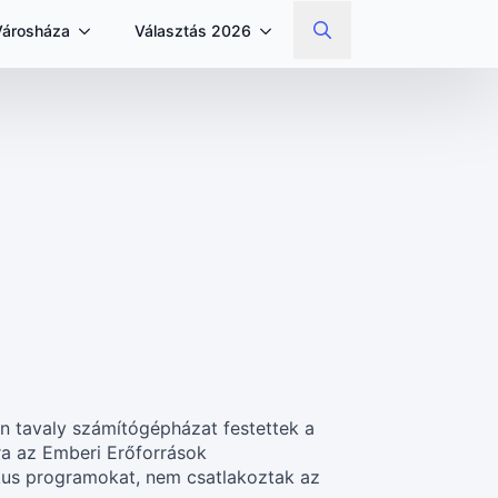
Városháza
Választás 2026
Search
for:
ben tavaly számítógépházat festettek a
ára az Emberi Erőforrások
kus programokat, nem csatlakoztak az