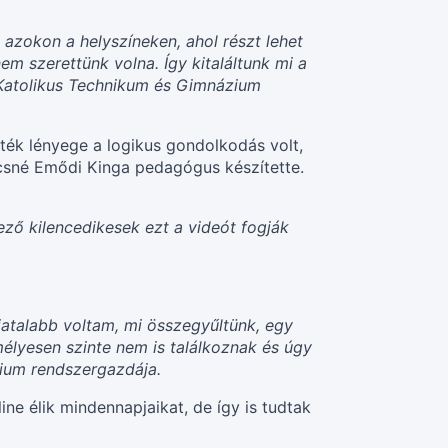
zokon a helyszíneken, ahol részt lehet
 szerettünk volna. Így kitaláltunk mi a
n Katolikus Technikum és Gimnázium
áték lényege a logikus gondolkodás volt,
ácsné Emődi Kinga pedagógus készítette.
ező kilencedikesek ezt a videót fogják
fiatalabb voltam, mi összegyűltünk, egy
mélyesen szinte nem is találkoznak és úgy
zium rendszergazdája.
line élik mindennapjaikat, de így is tudtak