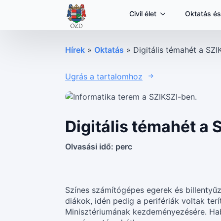
Civil élet
Oktatás és
Hírek
»
Oktatás
»
Digitális témahét a SZ
Ugrás a tartalomhoz
Digitális témahét a
Olvasási idő:
perc
Színes számítógépes egerek és billentyűze
diákok, idén pedig a perifériák voltak t
Minisztériumának kezdeményezésére. Hab