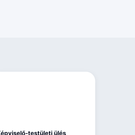
épviselő-testületi ülés