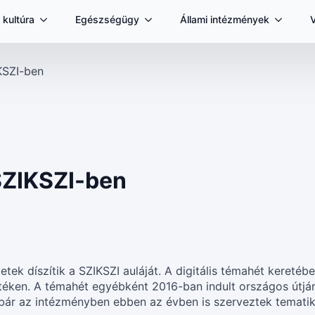
 kultúra
Egészségügy
Állami intézmények
IKSZI-ben
 SZIKSZI-ben
tek díszítik a SZIKSZI auláját. A digitális témahét kereté
erítéken. A témahét egyébként 2016-ban indult országos útj
ár az intézményben ebben az évben is szerveztek temati