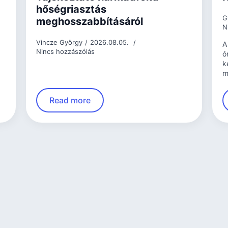
hőségriasztás
G
meghosszabbításáról
N
Vincze György
2026.08.05.
A
Nincs hozzászólás
ó
k
m
Read more