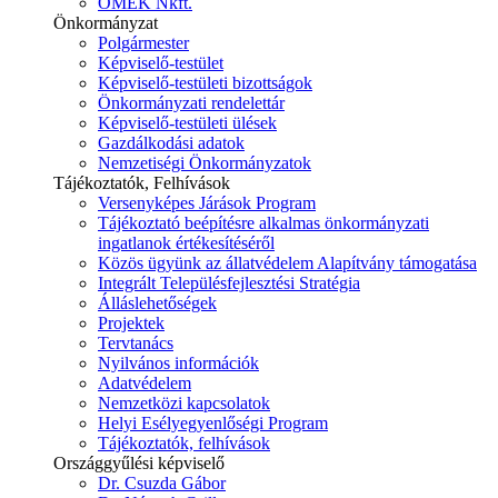
ÓMÉK Nkft.
Önkormányzat
Polgármester
Képviselő-testület
Képviselő-testületi bizottságok
Önkormányzati rendelettár
Képviselő-testületi ülések
Gazdálkodási adatok
Nemzetiségi Önkormányzatok
Tájékoztatók, Felhívások
Versenyképes Járások Program
Tájékoztató beépítésre alkalmas önkormányzati
ingatlanok értékesítéséről
Közös ügyünk az állatvédelem Alapítvány támogatása
Integrált Településfejlesztési Stratégia
Álláslehetőségek
Projektek
Tervtanács
Nyilvános információk
Adatvédelem
Nemzetközi kapcsolatok
Helyi Esélyegyenlőségi Program
Tájékoztatók, felhívások
Országgyűlési képviselő
Dr. Csuzda Gábor