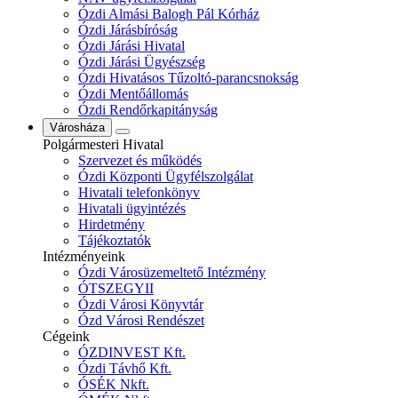
Ózdi Almási Balogh Pál Kórház
Ózdi Járásbíróság
Ózdi Járási Hivatal
Ózdi Járási Ügyészség
Ózdi Hivatásos Tűzoltó-parancsnokság
Ózdi Mentőállomás
Ózdi Rendőrkapitányság
Városháza
Polgármesteri Hivatal
Szervezet és működés
Ózdi Központi Ügyfélszolgálat
Hivatali telefonkönyv
Hivatali ügyintézés
Hirdetmény
Tájékoztatók
Intézményeink
Ózdi Városüzemeltető Intézmény
ÓTSZEGYII
Ózdi Városi Könyvtár
Ózd Városi Rendészet
Cégeink
ÓZDINVEST Kft.
Ózdi Távhő Kft.
ÓSÉK Nkft.