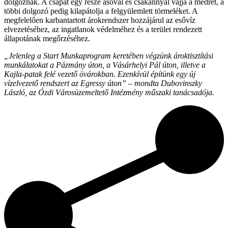
dolgoznak. A csapat egy része ásóval és csákánnyal vájja a medret, a
többi dolgozó pedig kilapátolja a felgyülemlett törmeléket. A
megfelelően karbantartott árokrendszer hozzájárul az esővíz
elvezetéséhez, az ingatlanok védelméhez és a terület rendezett
állapotának megőrzéséhez.
„Jelenleg a Start Munkaprogram keretében végzünk ároktisztítási
munkálatokat a Pázmány úton, a Vásárhelyi Pál úton, illetve a
Kajla-patak felé vezető övárokban. Ezenkívül építünk egy új
vízelvezető rendszert az Egressy úton” – mondta Dubovinszky
László, az Ózdi Városüzemeltető Intézmény műszaki tanácsadója.