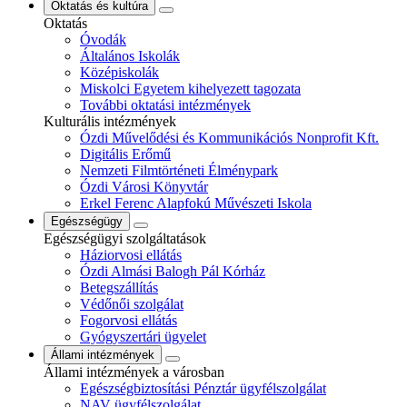
Oktatás és kultúra
Oktatás
Óvodák
Általános Iskolák
Középiskolák
Miskolci Egyetem kihelyezett tagozata
További oktatási intézmények
Kulturális intézmények
Ózdi Művelődési és Kommunikációs Nonprofit Kft.
Digitális Erőmű
Nemzeti Filmtörténeti Élménypark
Ózdi Városi Könyvtár
Erkel Ferenc Alapfokú Művészeti Iskola
Egészségügy
Egészségügyi szolgáltatások
Háziorvosi ellátás
Ózdi Almási Balogh Pál Kórház
Betegszállítás
Védőnői szolgálat
Fogorvosi ellátás
Gyógyszertári ügyelet
Állami intézmények
Állami intézmények a városban
Egészségbiztosítási Pénztár ügyfélszolgálat
NAV ügyfélszolgálat