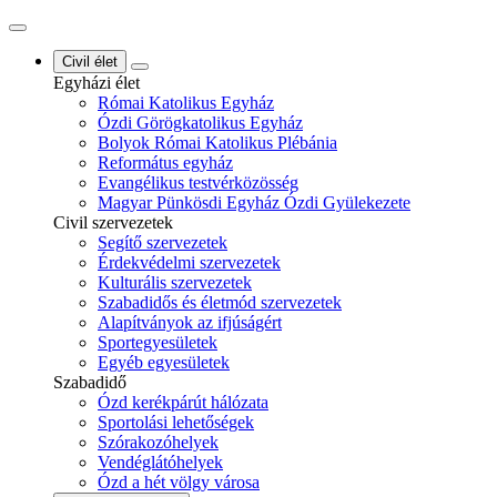
Civil élet
Egyházi élet
Római Katolikus Egyház
Ózdi Görögkatolikus Egyház
Bolyok Római Katolikus Plébánia
Református egyház
Evangélikus testvérközösség
Magyar Pünkösdi Egyház Ózdi Gyülekezete
Civil szervezetek
Segítő szervezetek
Érdekvédelmi szervezetek
Kulturális szervezetek
Szabadidős és életmód szervezetek
Alapítványok az ifjúságért
Sportegyesületek
Egyéb egyesületek
Szabadidő
Ózd kerékpárút hálózata
Sportolási lehetőségek
Szórakozóhelyek
Vendéglátóhelyek
Ózd a hét völgy városa