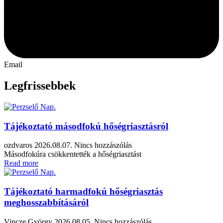
Email
Legfrissebbek
Tájékoztató másodfokú hőségriasztásról
ozdvaros
2026.08.07.
Nincs hozzászólás
Másodfokúra csökkentették a hőségriasztást
Read more
Tájékoztató harmadfokú hőségriasztás
meghosszabbításáról
Vincze György
2026.08.05.
Nincs hozzászólás