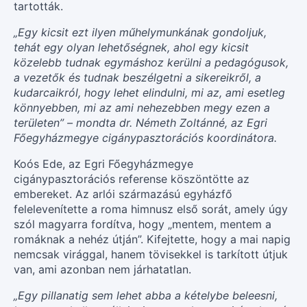
tartották.
„Egy kicsit ezt ilyen műhelymunkának gondoljuk,
tehát egy olyan lehetőségnek, ahol egy kicsit
közelebb tudnak egymáshoz kerülni a pedagógusok,
a vezetők és tudnak beszélgetni a sikereikről, a
kudarcaikról, hogy lehet elindulni, mi az, ami esetleg
könnyebben, mi az ami nehezebben megy ezen a
területen” – mondta dr. Németh Zoltánné, az Egri
Főegyházmegye cigánypasztorációs koordinátora.
Koós Ede, az Egri Főegyházmegye
cigánypasztorációs referense köszöntötte az
embereket. Az arlói származású egyházfő
felelevenítette a roma himnusz első sorát, amely úgy
szól magyarra fordítva, hogy „mentem, mentem a
romáknak a nehéz útján”. Kifejtette, hogy a mai napig
nemcsak virággal, hanem tövisekkel is tarkított útjuk
van, ami azonban nem járhatatlan.
„Egy pillanatig sem lehet abba a kételybe beleesni,