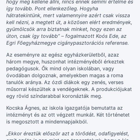
hogy meg kellene állni, nincs ennek semmi értelme és
így tovább. Pont ellenkezőleg. Hogyha
hátratekintünk, mert valamennyire azért csak vissza
kell nézni, a megtett út, a közösen elért eredmények,
gyümölcsök arra biztatnak minket, hogy ezen az
úton, csak így tovább” – fogalmazott Koós Ede, az
Egri Főegyházmegye cigánypasztorációs referense.
Az eseményre az egész egyházkerületből, azaz
három megye, huszonhat intézményéből érkeztek
pedagógusok. Ők mind olyan iskolában, vagy
óvodában dolgoznak, amelyekben magas a roma
tanulók aránya. Az ózdi diákok egy zenés, verses
műsorral készültek a vendégeknek. A produkciójukat
egy rövid színdarabbal koronázták meg.
Kocska Ágnes, az iskola igazgatója bemutatta az
intézményt és az ott végzett munkát. Két történetet
is megosztott a mindennapjaikból.
„Ekkor éreztük először azt a törődést, odafigyelést,