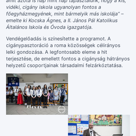
amit azóta is nap mint nap tapasztalunk, hogy a kis,
vidéki, cigány iskola ugyanolyan fontos a
főegyházmegyének, mint bármelyik más iskolája” –
emelte ki Kocska Ágnes, a II. János Pál Katolikus
Általános Iskola és Óvoda igazgatója.
Vendégelőadás is színesítette a programot. A
cigánypasztoráció a roma közösségek célirányos
lelki gondozása. A legfontosabb eleme a hit
terjesztése, de emellett fontos a cigányság hátrányos
helyzetű csoportjainak társadalmi felzárkóztatása.