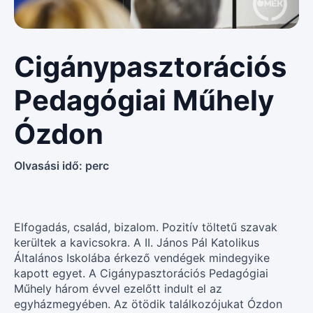
Cigánypasztorációs
Pedagógiai Műhely
Ózdon
Olvasási idő:
perc
Elfogadás, család, bizalom. Pozitív töltetű szavak
kerültek a kavicsokra. A II. János Pál Katolikus
Általános Iskolába érkező vendégek mindegyike
kapott egyet. A Cigánypasztorációs Pedagógiai
Műhely három évvel ezelőtt indult el az
egyházmegyében. Az ötödik találkozójukat Ózdon