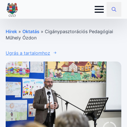
Search
for:
Hírek
»
Oktatás
»
Cigánypasztorációs Pedagógiai
Műhely Ózdon
Ugrás a tartalomhoz