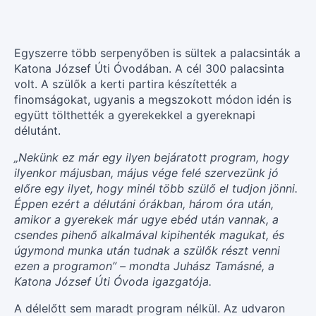
Egyszerre több serpenyőben is sültek a palacsinták a
Katona József Úti Óvodában. A cél 300 palacsinta
volt. A szülők a kerti partira készítették a
finomságokat, ugyanis a megszokott módon idén is
együtt tölthették a gyerekekkel a gyereknapi
délutánt.
„Nekünk ez már egy ilyen bejáratott program, hogy
ilyenkor májusban, május vége felé szervezünk jó
előre egy ilyet, hogy minél több szülő el tudjon jönni.
Éppen ezért a délutáni órákban, három óra után,
amikor a gyerekek már ugye ebéd után vannak, a
csendes pihenő alkalmával kipihenték magukat, és
úgymond munka után tudnak a szülők részt venni
ezen a programon” – mondta Juhász Tamásné, a
Katona József Úti Óvoda igazgatója.
A délelőtt sem maradt program nélkül. Az udvaron