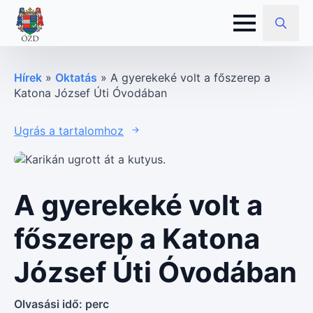
Search
for:
Hírek
»
Oktatás
»
A gyerekeké volt a főszerep a
Katona József Úti Óvodában
Ugrás a tartalomhoz
A gyerekeké volt a
főszerep a Katona
József Úti Óvodában
Olvasási idő:
perc