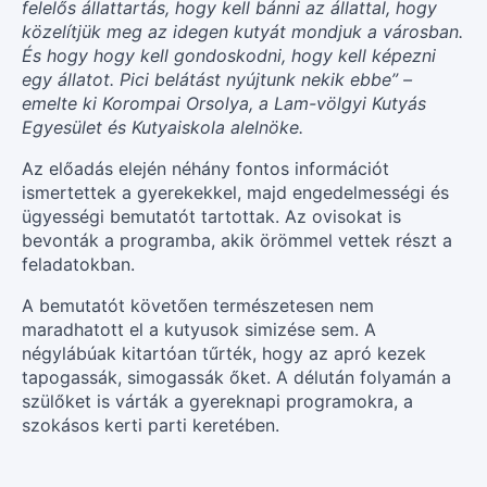
felelős állattartás, hogy kell bánni az állattal, hogy
közelítjük meg az idegen kutyát mondjuk a városban.
És hogy hogy kell gondoskodni, hogy kell képezni
egy állatot. Pici belátást nyújtunk nekik ebbe” –
emelte ki Korompai Orsolya, a Lam-völgyi Kutyás
Egyesület és Kutyaiskola alelnöke.
Az előadás elején néhány fontos információt
ismertettek a gyerekekkel, majd engedelmességi és
ügyességi bemutatót tartottak. Az ovisokat is
bevonták a programba, akik örömmel vettek részt a
feladatokban.
A bemutatót követően természetesen nem
maradhatott el a kutyusok simizése sem. A
négylábúak kitartóan tűrték, hogy az apró kezek
tapogassák, simogassák őket. A délután folyamán a
szülőket is várták a gyereknapi programokra, a
szokásos kerti parti keretében.