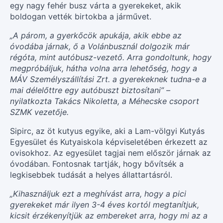
egy nagy fehér busz várta a gyerekeket, akik
boldogan vették birtokba a járművet.
„A párom, a gyerkőcök apukája, akik ebbe az
óvodába járnak, ő a Volánbusznál dolgozik már
régóta, mint autóbusz-vezető. Arra gondoltunk, hogy
megpróbáljuk, hátha volna arra lehetőség, hogy a
MÁV Személyszállítási Zrt. a gyerekeknek tudna-e a
mai délelőttre egy autóbuszt biztosítani” –
nyilatkozta Takács Nikoletta, a Méhecske csoport
SZMK vezetője.
Sipirc, az öt kutyus egyike, aki a Lam-völgyi Kutyás
Egyesület és Kutyaiskola képviseletében érkezett az
ovisokhoz. Az egyesület tagjai nem először járnak az
óvodában. Fontosnak tartják, hogy bővítsék a
legkisebbek tudását a helyes állattartásról.
„Kihasználjuk ezt a meghívást arra, hogy a pici
gyerekeket már ilyen 3-4 éves kortól megtanítjuk,
kicsit érzékenyítjük az embereket arra, hogy mi az a