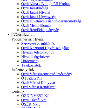
Ózdi Almási Balogh Pál Kórház
Ózdi Járásbíróság
Ózdi Járási Hivatal
Ózdi Járási Ügyészség
Ózdi Hivatásos Tűzoltó-parancsnokság
Ózdi Mentőállomás
Ózdi Rendőrkapitányság
Városháza
Polgármesteri Hivatal
Szervezet és működés
Ózdi Központi Ügyfélszolgálat
Hivatali telefonkönyv
Hivatali ügyintézés
Hirdetmény
Tájékoztatók
Intézményeink
Ózdi Városüzemeltető Intézmény
ÓTSZEGYII
Ózdi Városi Könyvtár
Ózd Városi Rendészet
Cégeink
ÓZDINVEST Kft.
Ózdi Távhő Kft.
ÓSÉK Nkft.