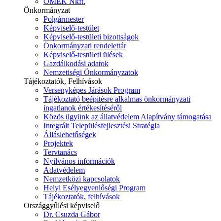
ÓMÉK Nkft.
Önkormányzat
Polgármester
Képviselő-testület
Képviselő-testületi bizottságok
Önkormányzati rendelettár
Képviselő-testületi ülések
Gazdálkodási adatok
Nemzetiségi Önkormányzatok
Tájékoztatók, Felhívások
Versenyképes Járások Program
Tájékoztató beépítésre alkalmas önkormányzati
ingatlanok értékesítéséről
Közös ügyünk az állatvédelem Alapítvány támogatása
Integrált Településfejlesztési Stratégia
Álláslehetőségek
Projektek
Tervtanács
Nyilvános információk
Adatvédelem
Nemzetközi kapcsolatok
Helyi Esélyegyenlőségi Program
Tájékoztatók, felhívások
Országgyűlési képviselő
Dr. Csuzda Gábor