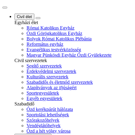
Civil élet
Egyházi élet
Római Katolikus Egyház
Ózdi Görögkatolikus Egyház
Bolyok Római Katolikus Plébánia
Református egyház
Evangélikus testvérközösség
Magyar Pünkösdi Egyház Ózdi Gyülekezete
Civil szervezetek
Segítő szervezetek
Érdekvédelmi szervezetek
Kulturális szervezetek
Szabadidős és életmód szervezetek
Alapítványok az ifjúságért
Sportegyesületek
Egyéb egyesületek
Szabadidő
Ózd kerékpárút hálózata
Sportolási lehetőségek
Szórakozóhelyek
Vendéglátóhelyek
Ózd a hét völgy városa