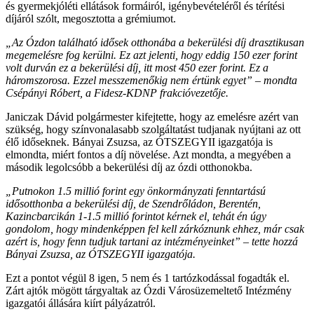
és gyermekjóléti ellátások formáiról, igénybevételéről és térítési
díjáról szólt, megosztotta a grémiumot.
„Az Ózdon található idősek otthonába a bekerülési díj drasztikusan
megemelésre fog kerülni. Ez azt jelenti, hogy eddig 150 ezer forint
volt durván ez a bekerülési díj, itt most 450 ezer forint. Ez a
háromszorosa. Ezzel messzemenőkig nem értünk egyet” – mondta
Csépányi Róbert, a Fidesz-KDNP frakcióvezetője.
Janiczak Dávid polgármester kifejtette, hogy az emelésre azért van
szükség, hogy színvonalasabb szolgáltatást tudjanak nyújtani az ott
élő időseknek. Bányai Zsuzsa, az ÓTSZEGYII igazgatója is
elmondta, miért fontos a díj növelése. Azt mondta, a megyében a
második legolcsóbb a bekerülési díj az ózdi otthonokba.
„Putnokon 1.5 millió forint egy önkormányzati fenntartású
idősotthonba a bekerülési díj, de Szendrőládon, Berentén,
Kazincbarcikán 1-1.5 millió forintot kérnek el, tehát én úgy
gondolom, hogy mindenképpen fel kell zárkóznunk ehhez, már csak
azért is, hogy fenn tudjuk tartani az intézményeinket” – tette hozzá
Bányai Zsuzsa, az ÓTSZEGYII igazgatója.
Ezt a pontot végül 8 igen, 5 nem és 1 tartózkodással fogadták el.
Zárt ajtók mögött tárgyaltak az Ózdi Városüzemeltető Intézmény
igazgatói állására kiírt pályázatról.