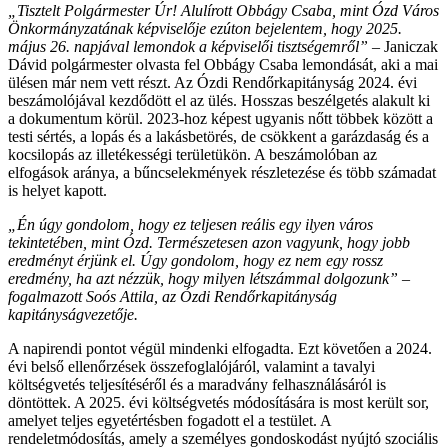
„Tisztelt Polgármester Úr! Alulírott Obbágy Csaba, mint Ózd Város
Önkormányzatának képviselője ezúton bejelentem, hogy 2025.
május 26. napjával lemondok a képviselői tisztségemről”
– Janiczak
Dávid polgármester olvasta fel Obbágy Csaba lemondását, aki a mai
ülésen már nem vett részt. Az Ózdi Rendőrkapitányság 2024. évi
beszámolójával kezdődött el az ülés. Hosszas beszélgetés alakult ki
a dokumentum körül. 2023-hoz képest ugyanis nőtt többek között a
testi sértés, a lopás és a lakásbetörés, de csökkent a garázdaság és a
kocsilopás az illetékességi területükön. A beszámolóban az
elfogások aránya, a bűncselekmények részletezése és több számadat
is helyet kapott.
„Én úgy gondolom, hogy ez teljesen reális egy ilyen város
tekintetében, mint Ózd. Természetesen azon vagyunk, hogy jobb
eredményt érjünk el. Úgy gondolom, hogy ez nem egy rossz
eredmény, ha azt nézzük, hogy milyen létszámmal dolgozunk” –
fogalmazott Soós Attila, az Ózdi Rendőrkapitányság
kapitányságvezetője.
A napirendi pontot végül mindenki elfogadta. Ezt követően a 2024.
évi belső ellenőrzések összefoglalójáról, valamint a tavalyi
költségvetés teljesítéséről és a maradvány felhasználásáról is
döntöttek. A 2025. évi költségvetés módosítására is most került sor,
amelyet teljes egyetértésben fogadott el a testület. A
rendeletmódosítás, amely a személyes gondoskodást nyújtó szociális