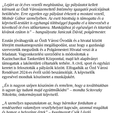
„Lejárt az öt éves vezetői megbízatása, így pályázatot kellett
kiírnunk az Ózdi Városüzemeltető Intézmény igazgatói pozíciójának
betöltésére. Erre egyetlen egy pályázat érkezett a mostani vezető,
Molnár Gábor személyében. Az eseti bizottság is támogatta és a
képviselő-testület is egyhangú többséggel fogadta el a kinevezését a
következő öt éves időtartamra. Munkájához jó egészséget és kitartást
kívánok ezúton is” – hangsúlyozta Janiczak Dávid, polgármester.
Ezután jóváhagyták az Ózdi Városi Óvodák és a hivatal között
létrejött munkamegosztási megállapodást, azaz hogy a gazdasági
szervezetük megszűnik és a Polgármesteri Hivatal veszi át a
feladatait. Vagyonkezelési szerződést is módosítottak a
Kazincbarcikai Tankerületi Központtal, majd két alapítványt
támogattak a lakóterületi céltartalék terhére. A civil, sport és egyházi
keretet is felosztották a pályázók között. Elfogadták az Ózd Városi
Rendészet 2024-es évről szóló beszámolóját. A képviselők
egyesével mondtak köszönetet a munkájukért.
„Én is nagyon szépen köszönöm és remélem, hogy a továbbiakban
is ugyan így tudunk majd együttműködni” – mondta Scitovszky
Nikoletta, önkormányzati képviselő.
„A személyes tapasztalatom az, hogy bármikor fordultam a
rendészethez valamilyen veszélyhelyzet kapcsán, azonnal reagáltak
és hamar a helyszínre értek” – fogalmazott Csák László,