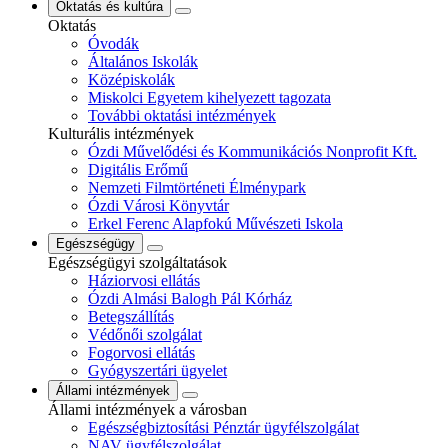
Oktatás és kultúra
Oktatás
Óvodák
Általános Iskolák
Középiskolák
Miskolci Egyetem kihelyezett tagozata
További oktatási intézmények
Kulturális intézmények
Ózdi Művelődési és Kommunikációs Nonprofit Kft.
Digitális Erőmű
Nemzeti Filmtörténeti Élménypark
Ózdi Városi Könyvtár
Erkel Ferenc Alapfokú Művészeti Iskola
Egészségügy
Egészségügyi szolgáltatások
Háziorvosi ellátás
Ózdi Almási Balogh Pál Kórház
Betegszállítás
Védőnői szolgálat
Fogorvosi ellátás
Gyógyszertári ügyelet
Állami intézmények
Állami intézmények a városban
Egészségbiztosítási Pénztár ügyfélszolgálat
NAV ügyfélszolgálat