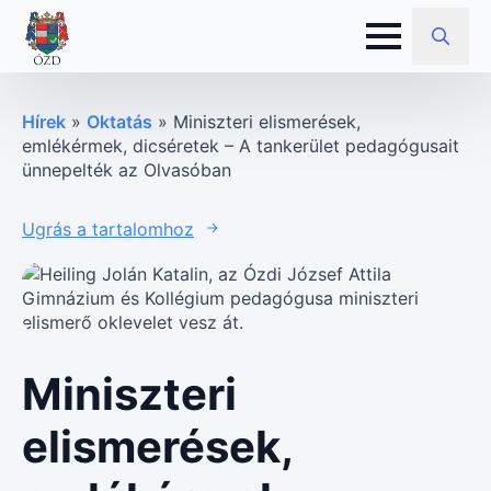
Search
for:
Hírek
»
Oktatás
»
Miniszteri elismerések,
emlékérmek, dicséretek – A tankerület pedagógusait
ünnepelték az Olvasóban
Ugrás a tartalomhoz
Miniszteri
elismerések,