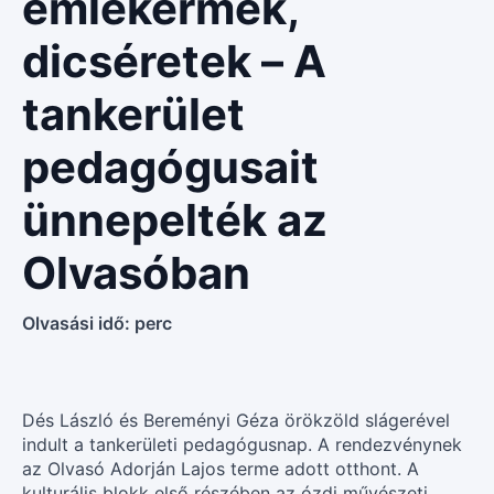
emlékérmek,
dicséretek – A
tankerület
pedagógusait
ünnepelték az
Olvasóban
Olvasási idő:
perc
Dés László és Bereményi Géza örökzöld slágerével
indult a tankerületi pedagógusnap. A rendezvénynek
az Olvasó Adorján Lajos terme adott otthont. A
kulturális blokk első részében az ózdi művészeti