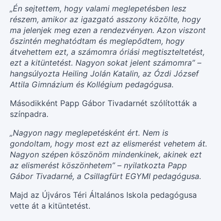
„Én sejtettem, hogy valami meglepetésben lesz
részem, amikor az igazgató asszony közölte, hogy
ma jelenjek meg ezen a rendezvényen. Azon viszont
őszintén meghatódtam és meglepődtem, hogy
átvehettem ezt, a számomra óriási megtiszteltetést,
ezt a kitüntetést. Nagyon sokat jelent számomra” –
hangsúlyozta Heiling Jolán Katalin, az Ózdi József
Attila Gimnázium és Kollégium pedagógusa.
Másodikként Papp Gábor Tivadarnét szólították a
színpadra.
„Nagyon nagy meglepetésként ért. Nem is
gondoltam, hogy most ezt az elismerést vehetem át.
Nagyon szépen köszönöm mindenkinek, akinek ezt
az elismerést köszönhetem” – nyilatkozta Papp
Gábor Tivadarné, a Csillagfürt EGYMI pedagógusa.
Majd az Újváros Téri Általános Iskola pedagógusa
vette át a kitüntetést.