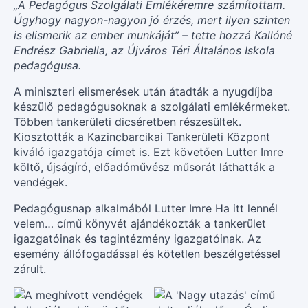
„A Pedagógus Szolgálati Emlékéremre számítottam.
Úgyhogy nagyon-nagyon jó érzés, mert ilyen szinten
is elismerik az ember munkáját” – tette hozzá Kallóné
Endrész Gabriella, az Újváros Téri Általános Iskola
pedagógusa.
A miniszteri elismerések után átadták a nyugdíjba
készülő pedagógusoknak a szolgálati emlékérmeket.
Többen tankerületi dicséretben részesültek.
Kiosztották a Kazincbarcikai Tankerületi Központ
kiváló igazgatója címet is. Ezt követően Lutter Imre
költő, újságíró, előadóművész műsorát láthatták a
vendégek.
Pedagógusnap alkalmából Lutter Imre Ha itt lennél
velem… című könyvét ajándékozták a tankerület
igazgatóinak és tagintézmény igazgatóinak. Az
esemény állófogadással és kötetlen beszélgetéssel
zárult.