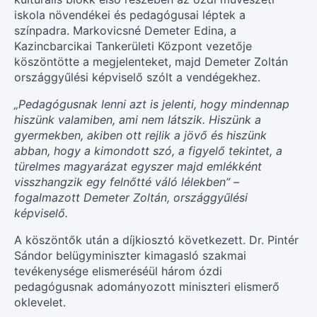
iskola növendékei és pedagógusai léptek a
színpadra. Markovicsné Demeter Edina, a
Kazincbarcikai Tankerületi Központ vezetője
köszöntötte a megjelenteket, majd Demeter Zoltán
országgyűlési képviselő szólt a vendégekhez.
„Pedagógusnak lenni azt is jelenti, hogy mindennap
hiszünk valamiben, ami nem látszik. Hiszünk a
gyermekben, akiben ott rejlik a jövő és hiszünk
abban, hogy a kimondott szó, a figyelő tekintet, a
türelmes magyarázat egyszer majd emlékként
visszhangzik egy felnőtté váló lélekben” –
fogalmazott Demeter Zoltán, országgyűlési
képviselő.
A köszöntők után a díjkiosztó következett. Dr. Pintér
Sándor belügyminiszter kimagasló szakmai
tevékenysége elismeréséül három ózdi
pedagógusnak adományozott miniszteri elismerő
oklevelet.