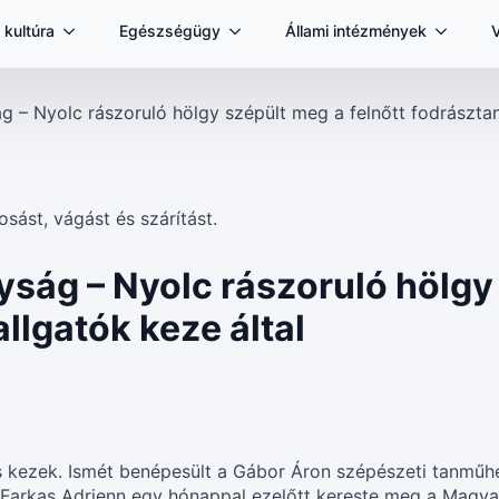
 kultúra
Egészségügy
Állami intézmények
ág – Nyolc rászoruló hölgy szépült meg a felnőtt fodrásztan
nyság – Nyolc rászoruló hölg
allgatók keze által
s kezek. Ismét benépesült a Gábor Áron szépészeti tanműh
é Farkas Adrienn egy hónappal ezelőtt kereste meg a Magya