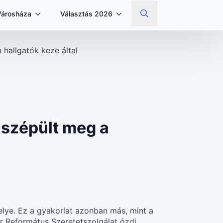
Városháza
Választás 2026
Search
for:
 hallgatók keze által
y szépült meg a
elye. Ez a gyakorlat azonban más, mint a
r Református Szeretetszolgálat ózdi