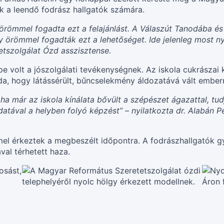
ek a leendő fodrász hallgatók számára.
örömmel fogadta ezt a felajánlást. A Válaszút Tanodába é
 örömmel fogadták ezt a lehetőséget. Ide jelenleg most ny
tszolgálat Ózd asszisztense.
 volt a jószolgálati tevékenységnek. Az iskola cukrászai k
élda, hogy látássérült, bűncselekmény áldozatává vált embe
 már az iskola kínálata bővült a szépészet ágazattal, tudjuk
atával a helyben folyó képzést” – nyilatkozta dr. Alabán 
el érkeztek a megbeszélt időpontra. A fodrászhallgatók g
ával térhetett haza.