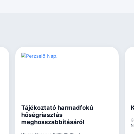
Tájékoztató harmadfokú
K
hőségriasztás
G
meghosszabbításáról
N