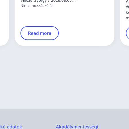
Vincze György
2026.08.05.
A
Nincs hozzászólás
ó
k
m
Read more
kű adatok
Akadálymentességi