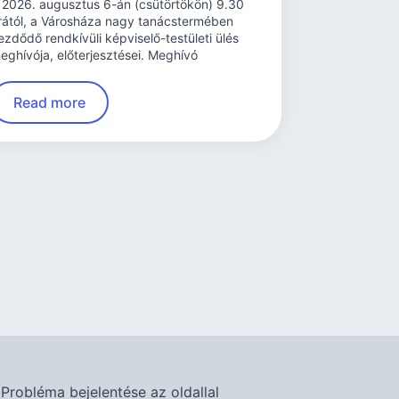
 2026. augusztus 6-án (csütörtökön) 9.30
rától, a Városháza nagy tanácstermében
ezdődő rendkívüli képviselő-testületi ülés
eghívója, előterjesztései. Meghívó
Read more
Probléma bejelentése az oldallal