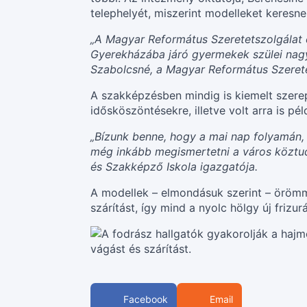
telephelyét, miszerint modelleket keresn
„A Magyar Református Szeretetszolgálat 
Gyerekházába járó gyermekek szülei nagy
Szabolcsné, a Magyar Református Szerete
A szakképzésben mindig is kiemelt szerepe
idősköszöntésekre, illetve volt arra is p
„Bízunk benne, hogy a mai nap folyamán, ha
még inkább megismertetni a város köztud
és Szakképző Iskola igazgatója.
A modellek – elmondásuk szerint – örömm
szárítást, így mind a nyolc hölgy új frizur
Facebook
Email