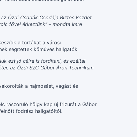
s az Ózdi Csodák Csodája Biztos Kezdet
olc fővel érkeztünk” – mondta Imre
észítik a tortákat a városi
rnek segítettek kőműves hallgatók.
 ezt jó célra is fordítani, és ezáltal
Péter, az Ózdi SZC Gábor Áron Technikum
yakorolták a hajmosást, vágást és