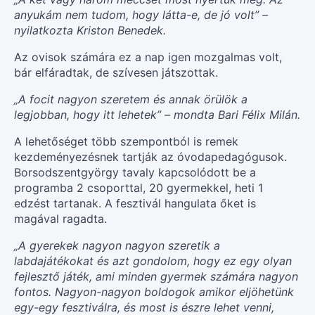
anyukám nem tudom, hogy látta-e, de jó volt” –
nyilatkozta Kriston Benedek.
Az ovisok számára ez a nap igen mozgalmas volt,
bár elfáradtak, de szívesen játszottak.
„A focit nagyon szeretem és annak örülök a
legjobban, hogy itt lehetek” – mondta Bari Félix Milán.
A lehetőséget több szempontból is remek
kezdeményezésnek tartják az óvodapedagógusok.
Borsodszentgyörgy tavaly kapcsolódott be a
programba 2 csoporttal, 20 gyermekkel, heti 1
edzést tartanak. A fesztivál hangulata őket is
magával ragadta.
„A gyerekek nagyon nagyon szeretik a
labdajátékokat és azt gondolom, hogy ez egy olyan
fejlesztő játék, ami minden gyermek számára nagyon
fontos. Nagyon-nagyon boldogok amikor eljöhetünk
egy-egy fesztiválra, és most is észre lehet venni,