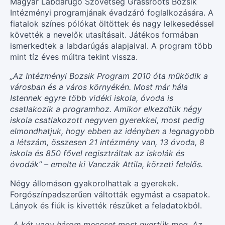
Magyar Labdarúgó Szövetség Grassroots Bozsik
Intézményi programjának évadzáró foglalkozására. A
fiatalok színes pólókat öltöttek és nagy lelkesedéssel
követték a nevelők utasításait. Játékos formában
ismerkedtek a labdarúgás alapjaival. A program több
mint tíz éves múltra tekint vissza.
„Az Intézményi Bozsik Program 2010 óta működik a
városban és a város környékén. Most már hála
Istennek egyre több vidéki iskola, óvoda is
csatlakozik a programhoz. Amikor elkezdtük négy
iskola csatlakozott negyven gyerekkel, most pedig
elmondhatjuk, hogy ebben az idényben a legnagyobb
a létszám, összesen 21 intézmény van, 13 óvoda, 8
iskola és 850 fővel regisztráltak az iskolák és
óvodák” – emelte ki Vanczák Attila, körzeti felelős.
Négy állomáson gyakorolhattak a gyerekek.
Forgószínpadszerűen váltották egymást a csapatok.
Lányok és fiúk is kivették részüket a feladatokból.
„A két vagy három meccset most nyertük meg. Az