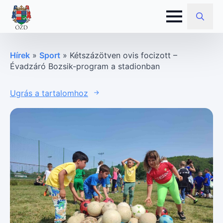
Search
for:
Hírek
»
Sport
»
Kétszázötven ovis focizott –
Évadzáró Bozsik-program a stadionban
Ugrás a tartalomhoz