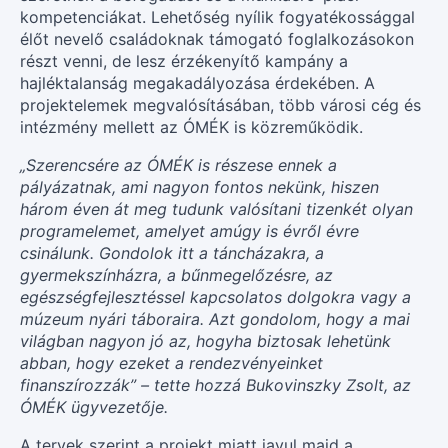
kompetenciákat. Lehetőség nyílik fogyatékossággal
élőt nevelő családoknak támogató foglalkozásokon
részt venni, de lesz érzékenyítő kampány a
hajléktalanság megakadályozása érdekében. A
projektelemek megvalósításában, több városi cég és
intézmény mellett az ÓMÉK is közreműködik.
„Szerencsére az ÓMÉK is részese ennek a
pályázatnak, ami nagyon fontos nekünk, hiszen
három éven át meg tudunk valósítani tizenkét olyan
programelemet, amelyet amúgy is évről évre
csinálunk. Gondolok itt a táncházakra, a
gyermekszínházra, a bűnmegelőzésre, az
egészségfejlesztéssel kapcsolatos dolgokra vagy a
múzeum nyári táboraira. Azt gondolom, hogy a mai
világban nagyon jó az, hogyha biztosak lehetünk
abban, hogy ezeket a rendezvényeinket
finanszírozzák” – tette hozzá Bukovinszky Zsolt, az
ÓMÉK ügyvezetője.
A tervek szerint a projekt miatt javul majd a