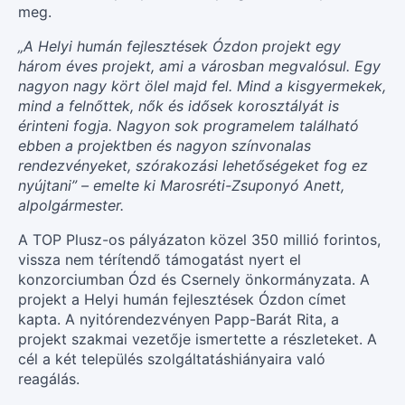
meg.
„A Helyi humán fejlesztések Ózdon projekt egy
három éves projekt, ami a városban megvalósul. Egy
nagyon nagy kört ölel majd fel. Mind a kisgyermekek,
mind a felnőttek, nők és idősek korosztályát is
érinteni fogja. Nagyon sok programelem található
ebben a projektben és nagyon színvonalas
rendezvényeket, szórakozási lehetőségeket fog ez
nyújtani” – emelte ki Marosréti-Zsuponyó Anett,
alpolgármester.
A TOP Plusz-os pályázaton közel 350 millió forintos,
vissza nem térítendő támogatást nyert el
konzorciumban Ózd és Csernely önkormányzata. A
projekt a Helyi humán fejlesztések Ózdon címet
kapta. A nyitórendezvényen Papp-Barát Rita, a
projekt szakmai vezetője ismertette a részleteket. A
cél a két település szolgáltatáshiányaira való
reagálás.