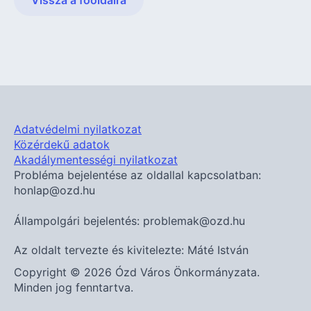
Vissza a főoldalra
Adatvédelmi nyilatkozat
Közérdekű adatok
Akadálymentességi nyilatkozat
Probléma bejelentése az oldallal kapcsolatban:
honlap@ozd.hu
Állampolgári bejelentés: problemak@ozd.hu
Az oldalt tervezte és kivitelezte: Máté István
Copyright © 2026 Ózd Város Önkormányzata.
Minden jog fenntartva.