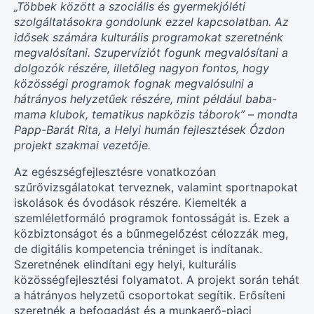
„Többek között a szociális és gyermekjóléti
szolgáltatásokra gondolunk ezzel kapcsolatban. Az
idősek számára kulturális programokat szeretnénk
megvalósítani. Szupervíziót fogunk megvalósítani a
dolgozók részére, illetőleg nagyon fontos, hogy
közösségi programok fognak megvalósulni a
hátrányos helyzetűek részére, mint például baba-
mama klubok, tematikus napközis táborok” – mondta
Papp-Barát Rita, a Helyi humán fejlesztések Ózdon
projekt szakmai vezetője.
Az egészségfejlesztésre vonatkozóan
szűrővizsgálatokat terveznek, valamint sportnapokat
iskolások és óvodások részére. Kiemelték a
szemléletformáló programok fontosságát is. Ezek a
közbiztonságot és a bűnmegelőzést célozzák meg,
de digitális kompetencia tréninget is indítanak.
Szeretnének elindítani egy helyi, kulturális
közösségfejlesztési folyamatot. A projekt során tehát
a hátrányos helyzetű csoportokat segítik. Erősíteni
szeretnék a befogadást és a munkaerő-piaci