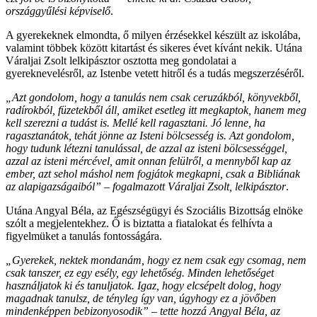
országgyűlési képviselő
.
A gyerekeknek elmondta, ő milyen érzésekkel készült az iskolába,
valamint többek között kitartást és sikeres évet kívánt nekik. Utána
Váraljai Zsolt lelkipásztor osztotta meg gondolatai a
gyereknevelésről, az Istenbe vetett hitről és a tudás megszerzéséről.
„Azt gondolom, hogy a tanulás nem csak ceruzákból, könyvekből,
radírokból, füzetekből áll, amiket esetleg itt megkaptok, hanem meg
kell szerezni a tudást is. Mellé kell ragasztani. Jó lenne, ha
ragasztanátok, tehát jönne az Isteni bölcsesség is. Azt gondolom,
hogy tudunk létezni tanulással, de azzal az isteni bölcsességgel,
azzal az isteni mércével, amit onnan felülről, a mennyből kap az
ember, azt sehol máshol nem fogjátok megkapni, csak a Bibliának
az alapigazságaiból” – fogalmazott Váraljai Zsolt, lelkipásztor
.
Utána Angyal Béla, az Egészségügyi és Szociális Bizottság elnöke
szólt a megjelentekhez. Ő is biztatta a fiatalokat és felhívta a
figyelmüket a tanulás fontosságára.
„Gyerekek, nektek mondanám, hogy ez nem csak egy csomag, nem
csak tanszer, ez egy esély, egy lehetőség. Minden lehetőséget
használjatok ki és tanuljatok. Igaz, hogy elcsépelt dolog, hogy
magadnak tanulsz, de tényleg így van, úgyhogy ez a jövőben
mindenképpen bebizonyosodik” – tette hozzá Angyal Béla, az