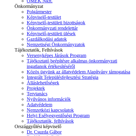
ÓMÉK Nkft.
Önkormányzat
Polgármester
Képviselő-testület
Képviselő-testületi bizottságok
Önkormányzati rendelettár
Képviselő-testületi ülések
Gazdálkodási adatok
Nemzetiségi Önkormányzatok
Tájékoztatók, Felhívások
Versenyképes Járások Program
Tájékoztató beépítésre alkalmas önkormányzati
ingatlanok értékesítéséről
Közös ügyünk az állatvédelem Alapítvány támogatása
Integrált Településfejlesztési Stratégia
Álláslehetőségek
Projektek
Tervtanács
Nyilvános információk
Adatvédelem
Nemzetközi kapcsolatok
Helyi Esélyegyenlőségi Program
Tájékoztatók, felhívások
Országgyűlési képviselő
Dr. Csuzda Gábor