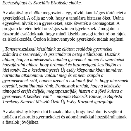
Egészségügyi és Szociális Bizottság elnöke.
Az alapítvány elnöke megosztotta egy rövid, tanulságos történetet a
gyerekekkel. A célja az volt, hogy a tanulásra biztassa őket. Utána
egyesével hívták ki a gyerekeket, akik átvették a csomagokat. A
program keretén belül országos szinten igyekeznek támogatni a
rászoruló családoknak, hogy minél kisebb anyagi terhet rójon rájuk
az iskolakezdés. Ózdon kilencvennyolc gyereknek tudtak segíteni.
„Tanszerosztással készültünk az ellátott családok gyermekei
számára a szenvedély és pszichiátriai beteg ellátásban. Hiszünk
abban, hogy a tanévkezdés minden gyereknek ünnep és szeretnénk
hozzájárulni ahhoz, hogy örömmel és biztonsággal kezdődjön az
idei tanév. Ez a kezdeményezés Új esély központunkban immáron
harmadik alkalommal valósul meg és ez nem csupán a
gyermekeknek szól, hanem üzenet a családok felé is, hogy nincsenek
egyedül, számíthatnak ránk. Fontosnak tartjuk, hogy a közösség
támogató erejét átéljék, megtapasztalják, hiszen a a jövő kulcsa a
gyermekeink kezében van” – mondta Bobcsák Emese, a Baptista
Tevékeny Szeretet Misszió Ózdi Új Esély Központ igazgatója.
Az alapítvány képviselői bíznak abban, hogy továbbra is segíteni
tudják a rászoruló gyermekeket és adományaikkal hozzájárulhatnak
a fiatalok jövőjéhez.