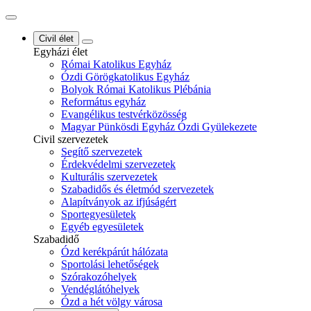
Civil élet
Egyházi élet
Római Katolikus Egyház
Ózdi Görögkatolikus Egyház
Bolyok Római Katolikus Plébánia
Református egyház
Evangélikus testvérközösség
Magyar Pünkösdi Egyház Ózdi Gyülekezete
Civil szervezetek
Segítő szervezetek
Érdekvédelmi szervezetek
Kulturális szervezetek
Szabadidős és életmód szervezetek
Alapítványok az ifjúságért
Sportegyesületek
Egyéb egyesületek
Szabadidő
Ózd kerékpárút hálózata
Sportolási lehetőségek
Szórakozóhelyek
Vendéglátóhelyek
Ózd a hét völgy városa