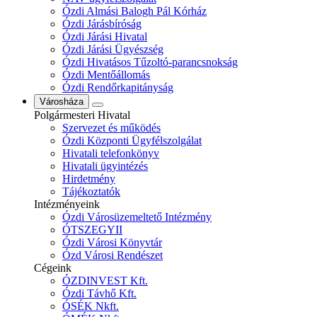
Ózdi Almási Balogh Pál Kórház
Ózdi Járásbíróság
Ózdi Járási Hivatal
Ózdi Járási Ügyészség
Ózdi Hivatásos Tűzoltó-parancsnokság
Ózdi Mentőállomás
Ózdi Rendőrkapitányság
Városháza
Polgármesteri Hivatal
Szervezet és működés
Ózdi Központi Ügyfélszolgálat
Hivatali telefonkönyv
Hivatali ügyintézés
Hirdetmény
Tájékoztatók
Intézményeink
Ózdi Városüzemeltető Intézmény
ÓTSZEGYII
Ózdi Városi Könyvtár
Ózd Városi Rendészet
Cégeink
ÓZDINVEST Kft.
Ózdi Távhő Kft.
ÓSÉK Nkft.