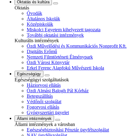
Oktatás és kultúra
Oktatás
Óvodák
Általános Iskolák
Középiskolák
Miskolci Egyetem kihelyezett tagozata
További oktatási intézmények
Kulturális intézmények
Ózdi Művelődési és Kommunikációs Nonprofit Kft.
Digitális Erőmű
Nemzeti Filmtörténeti Élménypark
Ózdi Városi Könyvtár
Erkel Ferenc Alapfokú Művészeti Iskola
Egészségügy
Egészségügyi szolgáltatások
Háziorvosi ellátás
Ózdi Almási Balogh Pál Kórház
Betegszállítás
Védőnői szolgálat
Fogorvosi ellátás
Gyógyszertári ügyelet
Állami intézmények
Állami intézmények a városban
Egészségbiztosítási Pénztár ügyfélszolgálat
NAV ügyfélszolgálat