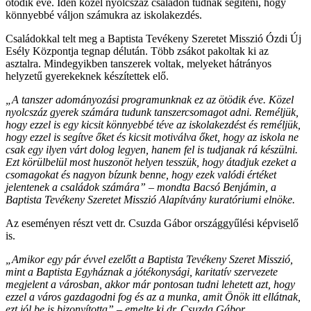
ötödik éve. Idén közel nyolcszáz családon tudnak segíteni, hogy
könnyebbé váljon számukra az iskolakezdés.
Családokkal telt meg a Baptista Tevékeny Szeretet Misszió Ózdi Új
Esély Központja tegnap délután. Több zsákot pakoltak ki az
asztalra. Mindegyikben tanszerek voltak, melyeket hátrányos
helyzetű gyerekeknek készítettek elő.
„A tanszer adományozási programunknak ez az ötödik éve. Közel
nyolcszáz gyerek számára tudunk tanszercsomagot adni. Reméljük,
hogy ezzel is egy kicsit könnyebbé téve az iskolakezdést és reméljük,
hogy ezzel is segítve őket és kicsit motiválva őket, hogy az iskola ne
csak egy ilyen várt dolog legyen, hanem fel is tudjanak rá készülni.
Ezt körülbelül most huszonöt helyen tesszük, hogy átadjuk ezeket a
csomagokat és nagyon bízunk benne, hogy ezek valódi értéket
jelentenek a családok számára” – mondta Bacsó Benjámin, a
Baptista Tevékeny Szeretet Misszió Alapítvány kuratóriumi elnöke.
Az eseményen részt vett dr. Csuzda Gábor országgyűlési képviselő
is.
„Amikor egy pár évvel ezelőtt a Baptista Tevékeny Szeret Misszió,
mint a Baptista Egyháznak a jótékonysági, karitatív szervezete
megjelent a városban, akkor már pontosan tudni lehetett azt, hogy
ezzel a város gazdagodni fog és az a munka, amit Önök itt ellátnak,
ezt jól be is bizonyította” – emelte ki dr. Csuzda Gábor,