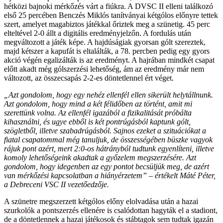
hétközi bajnoki mérkőzés várt a fiúkra. A DVSC II elleni találkozó
első 25 percében Benczés Miklós tanítványai kétgólos előnyre tettek
szert, amelyet magabiztos játékkal őriztek meg a szünetig. 45 perc
elteltével 2-0 állt a digitális eredményjelzőn. A fordulás után
megváltozott a játék képe. A hajdúságiak gyorsan gólt szereztek,
majd kétszer a kapufát is eltalálták, a 78. percben pedig egy gyors
akció végén egalizálták is az eredményt. A hajrában mindkét csapat
előtt akadt még gólszerzési lehetőség, ám az eredmény már nem
változott, az összecsapás 2-2-es döntetlennel ért véget.
„Azt gondolom, hogy egy nehéz ellenfél ellen sikerült helytállnunk.
Azt gondolom, hogy mind a két félidőben az történt, amit mi
szerettünk volna. Az ellenfél igazából a fizikalitását próbálta
kihasználni, és ugye ebből is két pontrúgásból kaptunk gólt,
szögletből, illetve szabadrúgásból. Sajnos ezeket a szituációkat a
fiatal csapatommal még tanuljuk, de összességében büszke vagyok
rájuk pont azért, mert 2:0-os hátrányból tudtunk egyenlíteni, illetve
komoly lehetőségeink akadtak a győzelem megszerzésére. Azt
gondolom, hogy idegenben az egy pontot becsüljük meg, de azért
van mérkőzési kapcsolatban a hiányérzetem” – értékelt Máté Péter,
a Debreceni VSC II vezetőedzője.
A szünetre megszerzett kétgólos előny elolvadása után a hazai
szurkolók a pontszerzés ellenére is csalódottan hagyták el a stadiont,
de a döntetlennek a hazai játékosok és stábtagok sem tudtak igazán