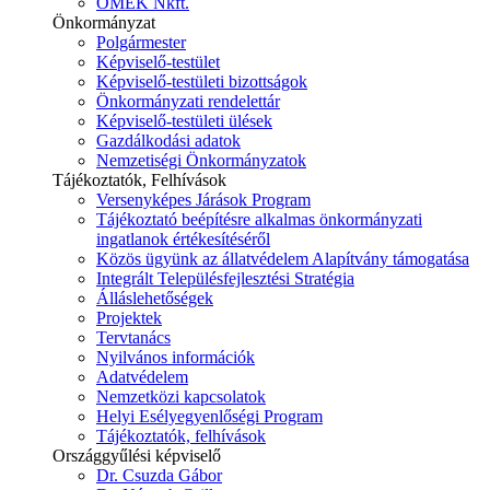
ÓMÉK Nkft.
Önkormányzat
Polgármester
Képviselő-testület
Képviselő-testületi bizottságok
Önkormányzati rendelettár
Képviselő-testületi ülések
Gazdálkodási adatok
Nemzetiségi Önkormányzatok
Tájékoztatók, Felhívások
Versenyképes Járások Program
Tájékoztató beépítésre alkalmas önkormányzati
ingatlanok értékesítéséről
Közös ügyünk az állatvédelem Alapítvány támogatása
Integrált Településfejlesztési Stratégia
Álláslehetőségek
Projektek
Tervtanács
Nyilvános információk
Adatvédelem
Nemzetközi kapcsolatok
Helyi Esélyegyenlőségi Program
Tájékoztatók, felhívások
Országgyűlési képviselő
Dr. Csuzda Gábor