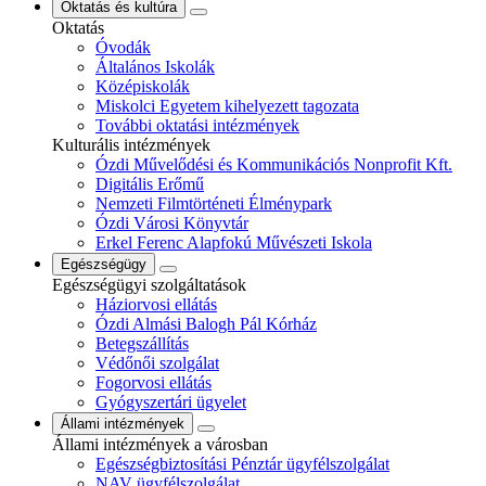
Oktatás és kultúra
Oktatás
Óvodák
Általános Iskolák
Középiskolák
Miskolci Egyetem kihelyezett tagozata
További oktatási intézmények
Kulturális intézmények
Ózdi Művelődési és Kommunikációs Nonprofit Kft.
Digitális Erőmű
Nemzeti Filmtörténeti Élménypark
Ózdi Városi Könyvtár
Erkel Ferenc Alapfokú Művészeti Iskola
Egészségügy
Egészségügyi szolgáltatások
Háziorvosi ellátás
Ózdi Almási Balogh Pál Kórház
Betegszállítás
Védőnői szolgálat
Fogorvosi ellátás
Gyógyszertári ügyelet
Állami intézmények
Állami intézmények a városban
Egészségbiztosítási Pénztár ügyfélszolgálat
NAV ügyfélszolgálat