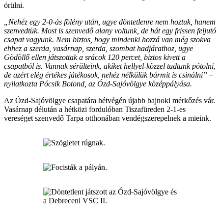
örülni.
„Nehéz egy 2-0-ás fölény után, ugye döntetlenre nem hoztuk, hanem
szenvedtük. Most is szenvedő alany voltunk, de hát egy frissen feljutó
csapat vagyunk. Nem biztos, hogy mindenki hozzá van még szokva
ehhez a szerda, vasárnap, szerda, szombat hadjárathoz, ugye
Gödöllő ellen játszottak a srácok 120 percet, biztos kivett a
csapatból is. Vannak sérülteink, akiket hellyel-közzel tudtunk pótolni,
de azért elég értékes játékosok, nehéz nélkülük bármit is csinálni” –
nyilatkozta Pócsik Botond, az Ózd-Sajóvölgye középpályása.
Az Ózd-Sajóvölgye csapatára hétvégén újabb bajnoki mérkőzés vár.
Vasárnap délután a hétközi fordulóban Tiszafüreden 2-1-es
vereséget szenvedő Tarpa otthonában vendégszerepelnek a mieink.