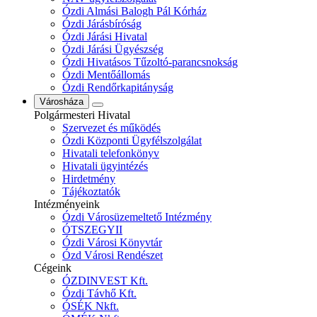
Ózdi Almási Balogh Pál Kórház
Ózdi Járásbíróság
Ózdi Járási Hivatal
Ózdi Járási Ügyészség
Ózdi Hivatásos Tűzoltó-parancsnokság
Ózdi Mentőállomás
Ózdi Rendőrkapitányság
Városháza
Polgármesteri Hivatal
Szervezet és működés
Ózdi Központi Ügyfélszolgálat
Hivatali telefonkönyv
Hivatali ügyintézés
Hirdetmény
Tájékoztatók
Intézményeink
Ózdi Városüzemeltető Intézmény
ÓTSZEGYII
Ózdi Városi Könyvtár
Ózd Városi Rendészet
Cégeink
ÓZDINVEST Kft.
Ózdi Távhő Kft.
ÓSÉK Nkft.