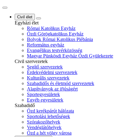
Civil élet
Egyházi élet
Római Katolikus Egyház
Ózdi Görögkatolikus Egyház
Bolyok Római Katolikus Plébánia
Református egyház
Evangélikus testvérközösség
Magyar Pünkösdi Egyház Ózdi Gyülekezete
Civil szervezetek
Segítő szervezetek
Érdekvédelmi szervezetek
Kulturális szervezetek
Szabadidős és életmód szervezetek
Alapítványok az ifjúságért
Sportegyesületek
Egyéb egyesületek
Szabadidő
Ózd kerékpárút hálózata
Sportolási lehetőségek
Szórakozóhelyek
Vendéglátóhelyek
Ózd a hét völgy városa