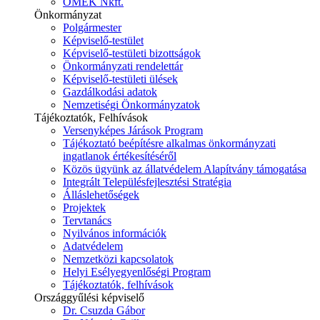
ÓMÉK Nkft.
Önkormányzat
Polgármester
Képviselő-testület
Képviselő-testületi bizottságok
Önkormányzati rendelettár
Képviselő-testületi ülések
Gazdálkodási adatok
Nemzetiségi Önkormányzatok
Tájékoztatók, Felhívások
Versenyképes Járások Program
Tájékoztató beépítésre alkalmas önkormányzati
ingatlanok értékesítéséről
Közös ügyünk az állatvédelem Alapítvány támogatása
Integrált Településfejlesztési Stratégia
Álláslehetőségek
Projektek
Tervtanács
Nyilvános információk
Adatvédelem
Nemzetközi kapcsolatok
Helyi Esélyegyenlőségi Program
Tájékoztatók, felhívások
Országgyűlési képviselő
Dr. Csuzda Gábor