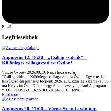
Email
Legfrissebbek
Augusztus 12. 18:30 – „Csillag születik” –
Különleges csillagászati est Ózdon!
Vincze György
2026.08.10.
Nincs hozzászólás
“Csillag születik” Különleges csillagászati est Ózdon Egy este, két
lenyűgöző égi jelenség! Időpont: 2026. augusztus 12. (szerda) 18.30
óra Helyszín: Ózd, Drótos-hegy A rendezvény díjtalan! A program a
“TOP_PLUSZ-3.1.3-23-BO1-2024-00015 Helyi…
Read more
Augusztus 20. 17:00 – Városi Szent István nap