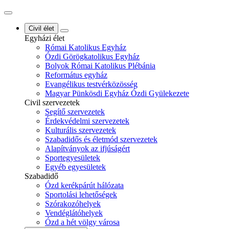
Civil élet
Egyházi élet
Római Katolikus Egyház
Ózdi Görögkatolikus Egyház
Bolyok Római Katolikus Plébánia
Református egyház
Evangélikus testvérközösség
Magyar Pünkösdi Egyház Ózdi Gyülekezete
Civil szervezetek
Segítő szervezetek
Érdekvédelmi szervezetek
Kulturális szervezetek
Szabadidős és életmód szervezetek
Alapítványok az ifjúságért
Sportegyesületek
Egyéb egyesületek
Szabadidő
Ózd kerékpárút hálózata
Sportolási lehetőségek
Szórakozóhelyek
Vendéglátóhelyek
Ózd a hét völgy városa