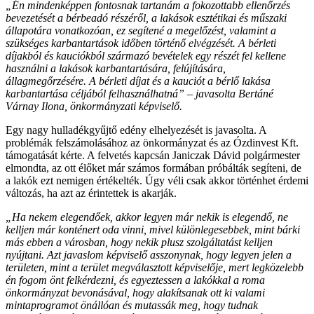
„Én mindenképpen fontosnak tartanám a fokozottabb ellenőrzés
bevezetését a bérbeadó részéről, a lakások esztétikai és műszaki
állapotára vonatkozóan, ez segítené a megelőzést, valamint a
szükséges karbantartások időben történő elvégzését. A bérleti
díjakból és kauciókból származó bevételek egy részét fel kellene
használni a lakások karbantartására, felújítására,
állagmegőrzésére. A bérleti díjat és a kauciót a bérlő lakása
karbantartása céljából felhasználhatná” – javasolta Bertáné
Várnay Ilona, önkormányzati képviselő.
Egy nagy hulladékgyűjtő edény elhelyezését is javasolta. A
problémák felszámolásához az önkormányzat és az Ózdinvest Kft.
támogatását kérte. A felvetés kapcsán Janiczak Dávid polgármester
elmondta, az ott élőket már számos formában próbálták segíteni, de
a lakók ezt nemigen értékelték. Úgy véli csak akkor történhet érdemi
változás, ha azt az érintettek is akarják.
„Ha nekem elegendőek, akkor legyen már nekik is elegendő, ne
kelljen már konténert oda vinni, mivel különlegesebbek, mint bárki
más ebben a városban, hogy nekik plusz szolgáltatást kelljen
nyújtani. Azt javaslom képviselő asszonynak, hogy legyen jelen a
területen, mint a terület megválasztott képviselője, mert legközelebb
én fogom önt felkérdezni, és egyeztessen a lakókkal a roma
önkormányzat bevonásával, hogy alakítsanak ott ki valami
mintaprogramot önállóan és mutassák meg, hogy tudnak