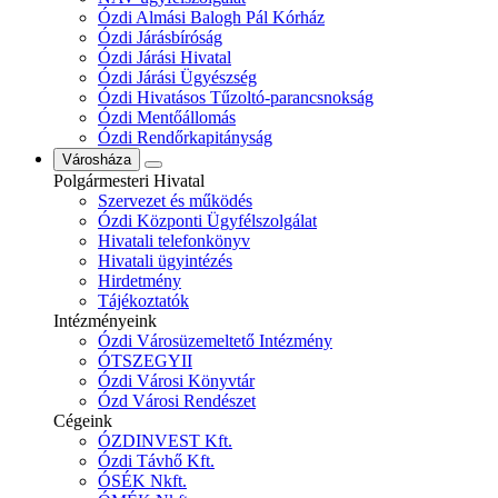
Ózdi Almási Balogh Pál Kórház
Ózdi Járásbíróság
Ózdi Járási Hivatal
Ózdi Járási Ügyészség
Ózdi Hivatásos Tűzoltó-parancsnokság
Ózdi Mentőállomás
Ózdi Rendőrkapitányság
Városháza
Polgármesteri Hivatal
Szervezet és működés
Ózdi Központi Ügyfélszolgálat
Hivatali telefonkönyv
Hivatali ügyintézés
Hirdetmény
Tájékoztatók
Intézményeink
Ózdi Városüzemeltető Intézmény
ÓTSZEGYII
Ózdi Városi Könyvtár
Ózd Városi Rendészet
Cégeink
ÓZDINVEST Kft.
Ózdi Távhő Kft.
ÓSÉK Nkft.