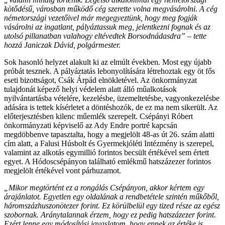
kötődésű, városban működő cég szerette volna megvásárolni. A cég
németországi vezetőivel már megegyeztünk, hogy meg fogják
vásárolni az ingatlant, pályáztassuk meg, jelentkezni fognak és az
utolsó pillanatban valahogy eltévedtek Borsodnádasdra” – tette
hozzá Janiczak Dávid, polgármester.
Sok hasonló helyzet alakult ki az elmúlt években. Most egy újabb
próbát tesznek. A pályáztatás lebonyolítására létrehoztak egy öt fős
eseti bizottságot, Csák Árpád elnökletével. Az önkormányzat
tulajdonát képező helyi védelem alatt álló műalkotások
nyilvántartásba vételére, kezelésbe, üzemeltetésbe, vagyonkezelésbe
adására is tettek kísérletet a döntéshozók, de ez ma nem sikerült. Az
előterjesztésben kilenc műemlék szerepelt. Csépányi Róbert
önkormányzati képviselő az Ady Endre portré kapcsán
megdöbbenve tapasztalta, hogy a megjelölt 48-as út 26. szám alatti
cím alatt, a Falusi Húsbolt és Gyermekjóléti Intézmény is szerepel,
valamint az alkotás egymillió forintos becsült értékével sem értett
egyet. A Hódoscsépányon található emlékmű hatszázezer forintos
megjelölt értékével vont párhuzamot.
„Mikor megtörtént ez a rongálás Csépányon, akkor kértem egy
árajánlatot. Egyetlen egy oldalának a rendbetétele szintén műkőből,
háromszázhuszonötezer forint. Ez körülbelül egy tized része az egész
szobornak. Aránytalannak érzem, hogy ez pedig hatszázezer forint.
Ezért lenne egy módosítási javaslatom, hogy ennek az értéke is