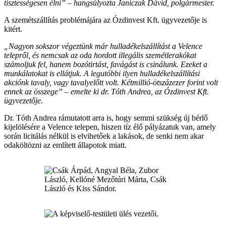
tisztességesen élni” – hangsúlyozta Janiczak Dávid, polgármester.
A szemétszállítás problémájára az Ózdinvest Kft. ügyvezetője is
kitért.
„Nagyon sokszor végeztünk már hulladékelszállítást a Velence
telepről, és nemcsak az oda hordott illegális szemétlerakókat
számoljuk fel, hanem bozótirtást, favágást is csinálunk. Ezeket a
munkálatokat is ellátjuk. A legutóbbi ilyen hulladékelszállítási
akciónk tavaly, vagy tavalyelőtt volt. Kétmillió-ötszázezer forint volt
ennek az összege” – emelte ki dr. Tóth Andrea, az Ózdinvest Kft.
ügyvezetője.
Dr. Tóth Andrea rámutatott arra is, hogy semmi szükség új bérlő
kijelölésére a Velence telepen, hiszen tíz élő pályázatuk van, amely
során licitálás nélkül is elvihetőek a lakások, de senki nem akar
odaköltözni az említett állapotok miatt.