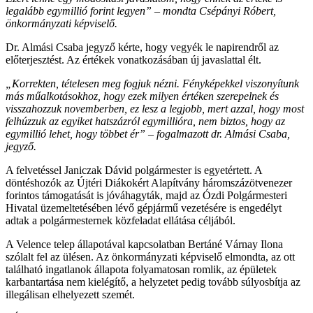
legalább egymillió forint legyen” – mondta Csépányi Róbert,
önkormányzati képviselő.
Dr. Almási Csaba jegyző kérte, hogy vegyék le napirendről az
előterjesztést. Az értékek vonatkozásában új javaslattal élt.
„Korrekten, tételesen meg fogjuk nézni. Fényképekkel viszonyítunk
más műalkotásokhoz, hogy ezek milyen értéken szerepelnek és
visszahozzuk novemberben, ez lesz a legjobb, mert azzal, hogy most
felhúzzuk az egyiket hatszázról egymillióra, nem biztos, hogy az
egymillió lehet, hogy többet ér” – fogalmazott dr. Almási Csaba,
jegyző.
A felvetéssel Janiczak Dávid polgármester is egyetértett. A
döntéshozók az Újtéri Diákokért Alapítvány háromszázötvenezer
forintos támogatását is jóváhagyták, majd az Ózdi Polgármesteri
Hivatal üzemeltetésében lévő gépjármű vezetésére is engedélyt
adtak a polgármesternek közfeladat ellátása céljából.
A Velence telep állapotával kapcsolatban Bertáné Várnay Ilona
szólalt fel az ülésen. Az önkormányzati képviselő elmondta, az ott
található ingatlanok állapota folyamatosan romlik, az épületek
karbantartása nem kielégítő, a helyzetet pedig tovább súlyosbítja az
illegálisan elhelyezett szemét.