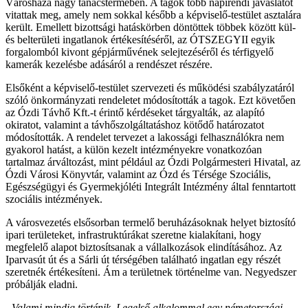
Városháza nagy tanácstermében. A tagok több napirendi javaslatot
vitattak meg, amely nem sokkal később a képviselő-testület asztalára
került. Emellett bizottsági hatáskörben döntöttek többek között kül-
és belterületi ingatlanok értékesítéséről, az ÓTSZEGYII egyik
forgalomból kivont gépjárművének selejtezéséről és térfigyelő
kamerák kezelésbe adásáról a rendészet részére.
Elsőként a képviselő-testület szervezeti és működési szabályzatáról
szóló önkormányzati rendeletet módosították a tagok. Ezt követően
az Ózdi Távhő Kft.-t érintő kérdéseket tárgyalták, az alapító
okiratot, valamint a távhőszolgáltatáshoz kötődő határozatot
módosították. A rendelet tervezet a lakossági felhasználókra nem
gyakorol hatást, a külön kezelt intézményekre vonatkozóan
tartalmaz árváltozást, mint például az Ózdi Polgármesteri Hivatal, az
Ózdi Városi Könyvtár, valamint az Ózd és Térsége Szociális,
Egészségügyi és Gyermekjóléti Integrált Intézmény által fenntartott
szociális intézmények.
A városvezetés elsősorban termelő beruházásoknak helyet biztosító
ipari területeket, infrastruktúrákat szeretne kialakítani, hogy
megfelelő alapot biztosítsanak a vállalkozások elindításához. Az
Iparvasút út és a Sárli út térségében található ingatlan egy részét
szeretnék értékesíteni. Ám a területnek történelme van. Negyedszer
próbálják eladni.
„Valami mindig történik. Legelső alkalommal egy németországi