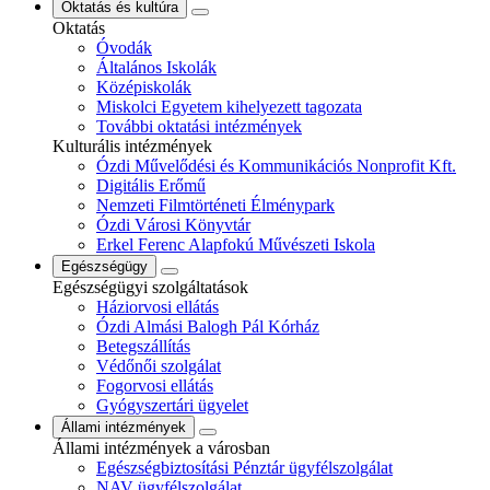
Oktatás és kultúra
Oktatás
Óvodák
Általános Iskolák
Középiskolák
Miskolci Egyetem kihelyezett tagozata
További oktatási intézmények
Kulturális intézmények
Ózdi Művelődési és Kommunikációs Nonprofit Kft.
Digitális Erőmű
Nemzeti Filmtörténeti Élménypark
Ózdi Városi Könyvtár
Erkel Ferenc Alapfokú Művészeti Iskola
Egészségügy
Egészségügyi szolgáltatások
Háziorvosi ellátás
Ózdi Almási Balogh Pál Kórház
Betegszállítás
Védőnői szolgálat
Fogorvosi ellátás
Gyógyszertári ügyelet
Állami intézmények
Állami intézmények a városban
Egészségbiztosítási Pénztár ügyfélszolgálat
NAV ügyfélszolgálat