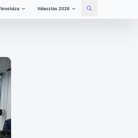
Városháza
Választás 2026
Search
for: