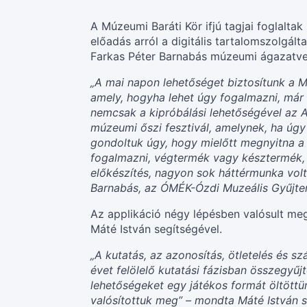
A Múzeumi Baráti Kör ifjú tagjai foglalt
előadás arról a digitális tartalomszolgált
Farkas Péter Barnabás múzeumi ágazatveze
„A mai napon lehetőséget biztosítunk a M
amely, hogyha lehet úgy fogalmazni, már
nemcsak a kipróbálási lehetőségével az A
múzeumi őszi fesztivál, amelynek, ha úgy 
gondoltuk úgy, hogy mielőtt megnyitna a 
fogalmazni, végtermék vagy késztermék, 
előkészítés, nagyon sok háttérmunka volt
Barnabás, az ÓMÉK-Ózdi Muzeális Gyűjte
Az applikáció négy lépésben valósult meg
Máté István segítségével.
„A kutatás, az azonosítás, ötletelés és s
évet felölelő kutatási fázisban összegyűj
lehetőségeket egy játékos formát öltöttün
valósítottuk meg” – mondta Máté István s