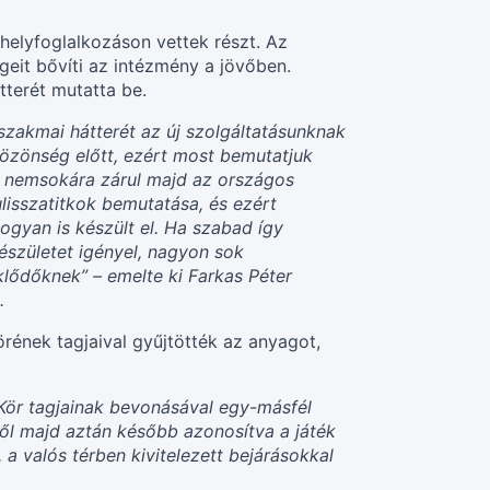
helyfoglalkozáson vettek részt. Az
ségeit bővíti az intézmény a jövőben.
tterét mutatta be.
szakmai hátterét az új szolgáltatásunknak
özönség előtt, ezért most bemutatjuk
en nemsokára zárul majd az országos
ulisszatitkok bemutatása, és ezért
gyan is készült el. Ha szabad így
születet igényel, nagyon sok
klődőknek” – emelte ki Farkas Péter
.
rének tagjaival gyűjtötték az anyagot,
i Kör tagjainak bevonásával egy-másfél
iből majd aztán később azonosítva a játék
 a valós térben kivitelezett bejárásokkal