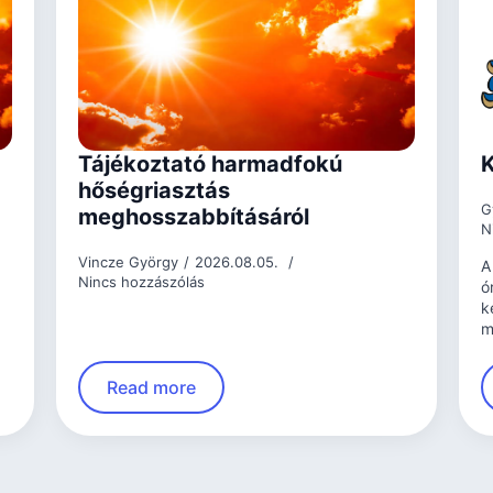
Tájékoztató harmadfokú
K
hőségriasztás
G
meghosszabbításáról
N
Vincze György
2026.08.05.
A
Nincs hozzászólás
ó
k
m
Read more