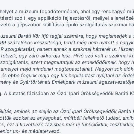
ak helyet a múzeum fogadótermében, ahol egy rendhagyó mű
atásról szólt, egy applikáció fejlesztésről, mellyel a lehető
tő a gépszobor kiállításra épülő szolgáltatás szakmai há
úzeumi Baráti Kör ifjú tagjai számára, hogy megismerjék a 
 99 százalékos készültségű, tehát még nem nyitott a nagyk
R szolgáltatást, hanem annak a szakmai hátterét is. Hisz
tetszik, egy záró akkordja lesz. Hívó szó volt a szakmai k
szolgáltatás, ezért megmutatjuk az érdeklődőknek, hogy ho
amelyet majd mindenki megtapasztalhat. Nagyon sok előké
 és ebbe fogunk majd egy kis bepillantást nyújtani az érde
mény és Gyártörténeti Emlékpark múzeumi ágazatvezetője
. A kutatás fázisában az Ózdi Ipari Örökségvédők Baráti Kö
zállítás, aminek az elején az Ózdi Ipari Örökségvédők Barát
töttük azokat az anyagokat, múltbéli fellelhető tudást, am
k, ezt a következő fázisban már új funkciókkal, tesztekkel,
enior ux- és médiatervező.