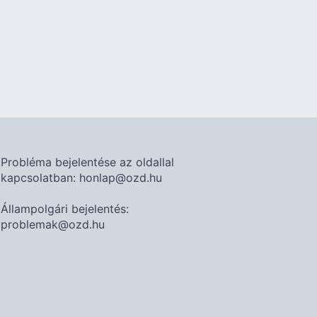
Probléma bejelentése az oldallal
kapcsolatban: honlap@ozd.hu
Állampolgári bejelentés:
problemak@ozd.hu