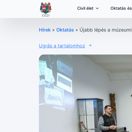
Civil élet
Oktatás és
Hírek
»
Oktatás
»
Újabb lépés a múzeumi 
Ugrás a tartalomhoz