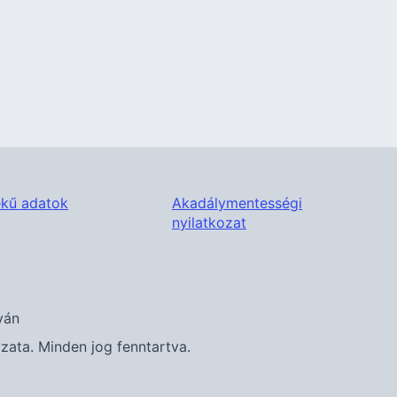
kű adatok
Akadálymentességi
nyilatkozat
ván
ta. Minden jog fenntartva.