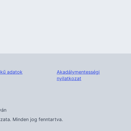
kű adatok
Akadálymentességi
nyilatkozat
ván
ta. Minden jog fenntartva.