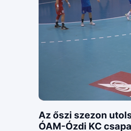
Az őszi szezon utol
ÓAM-Ózdi KC csapa