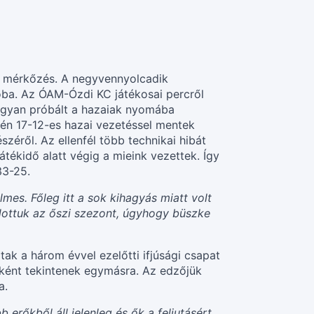
a mérkőzés. A negyvennyolcadik
óba. Az ÓAM-Ózdi KC játékosai percről
 ugyan próbált a hazaiak nyomába
égén 17-12-es hazai vezetéssel mentek
zéről. Az ellenfél több technikai hibát
tékidő alatt végig a mieink vezettek. Így
33-25.
mes. Főleg itt a sok kihagyás miatt volt
dottuk az őszi szezont, úgyhogy büszke
tak a három évvel ezelőtti ifjúsági csapat
tként tekintenek egymásra. Az edzőjük
a.
 erőkből áll jelenleg és ők a feljutásért