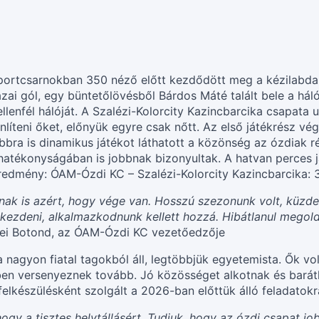
Sportcsarnokban 350 néző előtt kezdődött meg a kézilabd
ai gól, egy büntetőlövésből Bárdos Máté talált bele a hál
llenfél hálóját. A Szalézi-Kolorcity Kazincbarcika csapata
nlíteni őket, előnyük egyre csak nőtt. Az első játékrész v
bbra is dinamikus játékot láthatott a közönség az ózdiak rés
hatékonyságában is jobbnak bizonyultak. A hatvan perces já
eredmény: ÓAM-Ózdi KC – Szalézi-Kolorcity Kazincbarcika: 
nak is azért, hogy vége van. Hosszú szezonunk volt, küzdel
kezdeni, alkalmazkodnunk kellett hozzá. Hibátlanul megol
ei Botond, az ÓAM-Ózdi KC vezetőedzője
 nagyon fiatal tagokból áll, legtöbbjük egyetemista. Ők vol
ekben versenyeznek tovább. Jó közösséget alkotnak és bará
elkészülésként szolgált a 2026-ban előttük álló feladatokr
ogy a tisztes helytállásért. Tudjuk, hogy az ózdi csapat jobb