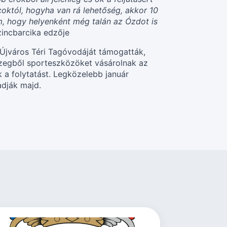
któl, hogyha van rá lehetőség, akkor 10
em, hogy helyenként még talán az Ózdot is
zincbarcika edzője
 Újváros Téri Tagóvodáját támogatták,
sszegből sporteszközöket vásárolnak az
k a folytatást. Legközelebb január
adják majd.