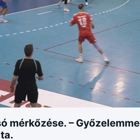
só mérkőzése. – Győzelemmel 
ta.