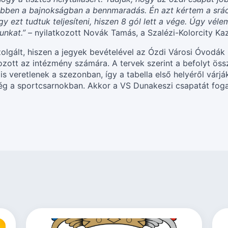
bben a bajnokságban a bennmaradás. Én azt kértem a sráco
 ezt tudtuk teljesíteni, hiszen 8 gól lett a vége. Úgy vél
unkat.”
– nyilatkozott Novák Tamás, a Szalézi-Kolorcity Ka
zolgált, hiszen a jegyek bevételével az Ózdi Városi Óvodák
ozott az intézmény számára. A tervek szerint a befolyt ö
 veretlenek a szezonban, így a tabella első helyéről várjá
ég a sportcsarnokban. Akkor a VS Dunakeszi csapatát fog