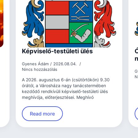
Képviselő-testületi ülés
Ó
n
Gyenes Ádám
2026.08.04.
Nincs hozzászólás
G
N
A 2026. augusztus 6-án (csütörtökön) 9.30
órától, a Városháza nagy tanácstermében
kezdődő rendkívüli képviselő-testületi ülés
meghívója, előterjesztései. Meghívó
Read more