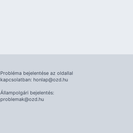
Probléma bejelentése az oldallal
kapcsolatban: honlap@ozd.hu
Állampolgári bejelentés:
problemak@ozd.hu