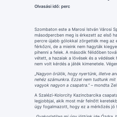
Olvasási idő:
perc
Szombaton este a Marosi István Városi 
másodpercben meg is érkezett az első haz
percre újabb gólokkal zörgették meg az e
férkőzni, de a mieink nem hagyták kiegye
pihenni a felek. A második félidőben tová
vétett, a hazaiak a lövések és a védések 
nem volt kérdés a játék kimenetele. Vég
„
Nagyon örülök, hogy nyertünk, illetve an
nehéz számunkra. Ezzel nem tudtunk mit 
vagyok nagyon a csapatra.”
– mondta Zel
A Szalézi-Kolorcity Kazincbarcika csapata
legjobbjai, akik most már felnőtt keret
úgy fogalmazott, hogy ez a mérkőzés jó f
„
Gyakorlatilag mi úgy jöttünk ide Ózdra, h