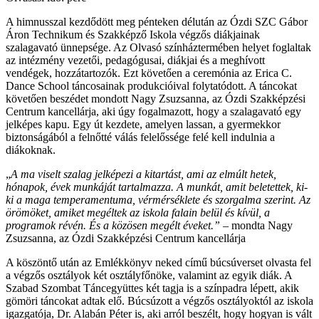
A himnusszal kezdődött meg pénteken délután az Ózdi SZC Gábor
Áron Technikum és Szakképző Iskola végzős diákjainak
szalagavató ünnepsége. Az Olvasó színháztermében helyet foglaltak
az intézmény vezetői, pedagógusai, diákjai és a meghívott
vendégek, hozzátartozók. Ezt követően a ceremónia az Erica C.
Dance School táncosainak produkcióival folytatódott. A táncokat
követően beszédet mondott Nagy Zsuzsanna, az Ózdi Szakképzési
Centrum kancellárja, aki úgy fogalmazott, hogy a szalagavató egy
jelképes kapu. Egy út kezdete, amelyen lassan, a gyermekkor
biztonságából a felnőtté válás felelőssége felé kell indulnia a
diákoknak.
„
A ma viselt szalag jelképezi a kitartást, ami az elmúlt hetek,
hónapok, évek munkáját tartalmazza. A munkát, amit beletettek, ki-
ki a maga temperamentuma, vérmérséklete és szorgalma szerint. Az
örömöket, amiket megéltek az iskola falain belül és kívül, a
programok révén. És a közösen megélt éveket.”
– mondta Nagy
Zsuzsanna, az Ózdi Szakképzési Centrum kancellárja
A köszöntő után az Emlékkönyv neked című búcsúverset olvasta fel
a végzős osztályok két osztályfőnöke, valamint az egyik diák. A
Szabad Szombat Táncegyüttes két tagja is a színpadra lépett, akik
gömöri táncokat adtak elő. Búcsúzott a végzős osztályoktól az iskola
igazgatója, Dr. Alabán Péter is, aki arról beszélt, hogy hogyan is vált