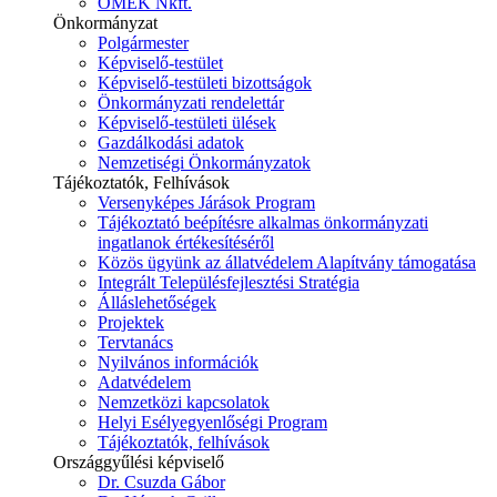
ÓMÉK Nkft.
Önkormányzat
Polgármester
Képviselő-testület
Képviselő-testületi bizottságok
Önkormányzati rendelettár
Képviselő-testületi ülések
Gazdálkodási adatok
Nemzetiségi Önkormányzatok
Tájékoztatók, Felhívások
Versenyképes Járások Program
Tájékoztató beépítésre alkalmas önkormányzati
ingatlanok értékesítéséről
Közös ügyünk az állatvédelem Alapítvány támogatása
Integrált Településfejlesztési Stratégia
Álláslehetőségek
Projektek
Tervtanács
Nyilvános információk
Adatvédelem
Nemzetközi kapcsolatok
Helyi Esélyegyenlőségi Program
Tájékoztatók, felhívások
Országgyűlési képviselő
Dr. Csuzda Gábor