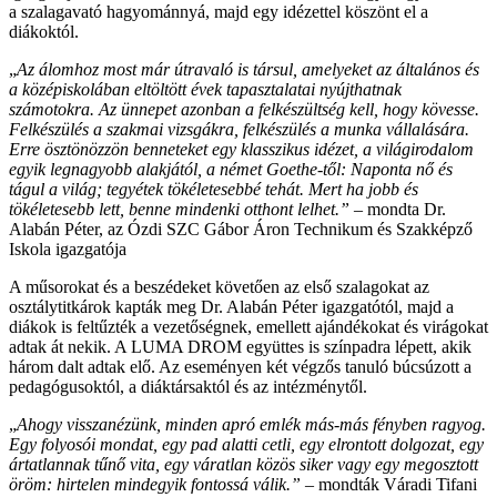
a szalagavató hagyománnyá, majd egy idézettel köszönt el a
diákoktól.
„
Az álomhoz most már útravaló is társul, amelyeket az általános és
a középiskolában eltöltött évek tapasztalatai nyújthatnak
számotokra. Az ünnepet azonban a felkészültség kell, hogy kövesse.
Felkészülés a szakmai vizsgákra, felkészülés a munka vállalására.
Erre ösztönözzön benneteket egy klasszikus idézet, a világirodalom
egyik legnagyobb alakjától, a német Goethe-től: Naponta nő és
tágul a világ; tegyétek tökéletesebbé tehát. Mert ha jobb és
tökéletesebb lett, benne mindenki otthont lelhet.”
– mondta Dr.
Alabán Péter, az Ózdi SZC Gábor Áron Technikum és Szakképző
Iskola igazgatója
A műsorokat és a beszédeket követően az első szalagokat az
osztálytitkárok kapták meg Dr. Alabán Péter igazgatótól, majd a
diákok is feltűzték a vezetőségnek, emellett ajándékokat és virágokat
adtak át nekik. A LUMA DROM együttes is színpadra lépett, akik
három dalt adtak elő. Az eseményen két végzős tanuló búcsúzott a
pedagógusoktól, a diáktársaktól és az intézménytől.
„
Ahogy visszanézünk, minden apró emlék más-más fényben ragyog.
Egy folyosói mondat, egy pad alatti cetli, egy elrontott dolgozat, egy
ártatlannak tűnő vita, egy váratlan közös siker vagy egy megosztott
öröm: hirtelen mindegyik fontossá válik.”
– mondták Váradi Tifani