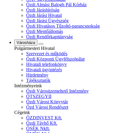
Ózdi Almási Balogh Pál Kórház
Ózdi Járásbíróság
Ózdi Járási Hivatal
Ózdi Járási Ügyészség
Ózdi Hivatásos Tűzoltó-parancsnokság
Ózdi Mentőállomás
Ózdi Rendőrkapitányság
Városháza
Polgármesteri Hivatal
Szervezet és működés
Ózdi Központi Ügyfélszolgálat
Hivatali telefonkönyv
Hivatali ügyintézés
Hirdetmény
Tájékoztatók
Intézményeink
Ózdi Városüzemeltető Intézmény
ÓTSZEGYII
Ózdi Városi Könyvtár
Ózd Városi Rendészet
Cégeink
ÓZDINVEST Kft.
Ózdi Távhő Kft.
ÓSÉK Nkft.