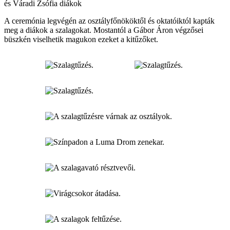
és Váradi Zsófia diákok
A ceremónia legvégén az osztályfőnököktől és oktatóiktól kapták
meg a diákok a szalagokat. Mostantól a Gábor Áron végzősei
büszkén viselhetik magukon ezeket a kitűzőket.