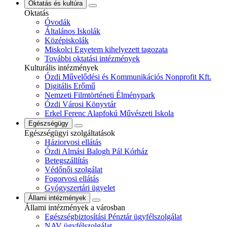
Oktatás és kultúra
Oktatás
Óvodák
Általános Iskolák
Középiskolák
Miskolci Egyetem kihelyezett tagozata
További oktatási intézmények
Kulturális intézmények
Ózdi Művelődési és Kommunikációs Nonprofit Kft.
Digitális Erőmű
Nemzeti Filmtörténeti Élménypark
Ózdi Városi Könyvtár
Erkel Ferenc Alapfokú Művészeti Iskola
Egészségügy
Egészségügyi szolgáltatások
Háziorvosi ellátás
Ózdi Almási Balogh Pál Kórház
Betegszállítás
Védőnői szolgálat
Fogorvosi ellátás
Gyógyszertári ügyelet
Állami intézmények
Állami intézmények a városban
Egészségbiztosítási Pénztár ügyfélszolgálat
NAV ügyfélszolgálat