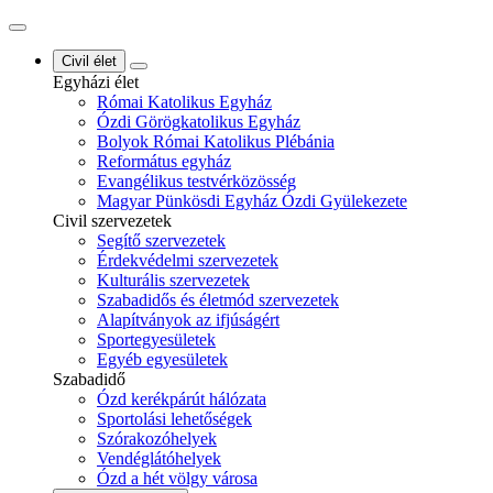
Civil élet
Egyházi élet
Római Katolikus Egyház
Ózdi Görögkatolikus Egyház
Bolyok Római Katolikus Plébánia
Református egyház
Evangélikus testvérközösség
Magyar Pünkösdi Egyház Ózdi Gyülekezete
Civil szervezetek
Segítő szervezetek
Érdekvédelmi szervezetek
Kulturális szervezetek
Szabadidős és életmód szervezetek
Alapítványok az ifjúságért
Sportegyesületek
Egyéb egyesületek
Szabadidő
Ózd kerékpárút hálózata
Sportolási lehetőségek
Szórakozóhelyek
Vendéglátóhelyek
Ózd a hét völgy városa