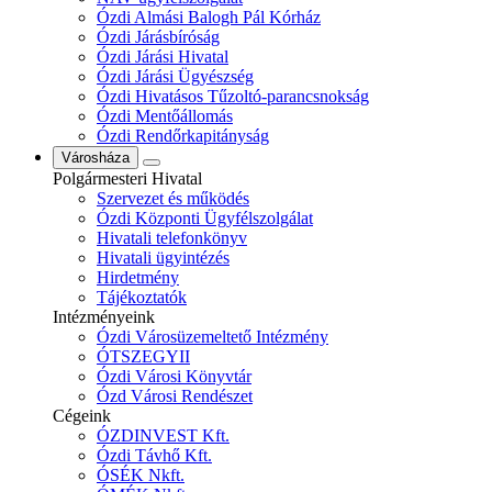
Ózdi Almási Balogh Pál Kórház
Ózdi Járásbíróság
Ózdi Járási Hivatal
Ózdi Járási Ügyészség
Ózdi Hivatásos Tűzoltó-parancsnokság
Ózdi Mentőállomás
Ózdi Rendőrkapitányság
Városháza
Polgármesteri Hivatal
Szervezet és működés
Ózdi Központi Ügyfélszolgálat
Hivatali telefonkönyv
Hivatali ügyintézés
Hirdetmény
Tájékoztatók
Intézményeink
Ózdi Városüzemeltető Intézmény
ÓTSZEGYII
Ózdi Városi Könyvtár
Ózd Városi Rendészet
Cégeink
ÓZDINVEST Kft.
Ózdi Távhő Kft.
ÓSÉK Nkft.