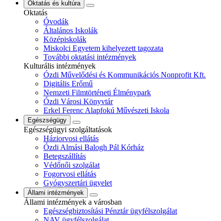
Oktatás és kultúra
Oktatás
Óvodák
Általános Iskolák
Középiskolák
Miskolci Egyetem kihelyezett tagozata
További oktatási intézmények
Kulturális intézmények
Ózdi Művelődési és Kommunikációs Nonprofit Kft.
Digitális Erőmű
Nemzeti Filmtörténeti Élménypark
Ózdi Városi Könyvtár
Erkel Ferenc Alapfokú Művészeti Iskola
Egészségügy
Egészségügyi szolgáltatások
Háziorvosi ellátás
Ózdi Almási Balogh Pál Kórház
Betegszállítás
Védőnői szolgálat
Fogorvosi ellátás
Gyógyszertári ügyelet
Állami intézmények
Állami intézmények a városban
Egészségbiztosítási Pénztár ügyfélszolgálat
NAV ügyfélszolgálat