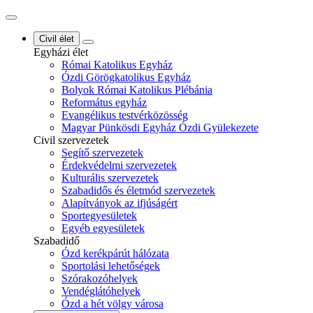
Civil élet
Egyházi élet
Római Katolikus Egyház
Ózdi Görögkatolikus Egyház
Bolyok Római Katolikus Plébánia
Református egyház
Evangélikus testvérközösség
Magyar Pünkösdi Egyház Ózdi Gyülekezete
Civil szervezetek
Segítő szervezetek
Érdekvédelmi szervezetek
Kulturális szervezetek
Szabadidős és életmód szervezetek
Alapítványok az ifjúságért
Sportegyesületek
Egyéb egyesületek
Szabadidő
Ózd kerékpárút hálózata
Sportolási lehetőségek
Szórakozóhelyek
Vendéglátóhelyek
Ózd a hét völgy városa