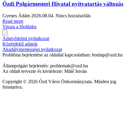
Ózdi Polgármesteri Hivatal nyitvatartás változás
Gyenes Ádám
2026.08.04.
Nincs hozzászólás
Read more
Vissza a főoldalra
Adatvédelmi nyilatkozat
Közérdekű adatok
Akadálymentességi nyilatkozat
Probléma bejelentése az oldallal kapcsolatban: honlap@ozd.hu
Állampolgári bejelentés: problemak@ozd.hu
Az oldalt tervezte és kivitelezte: Máté István
Copyright © 2026 Ózd Város Önkormányzata. Minden jog
fenntartva.