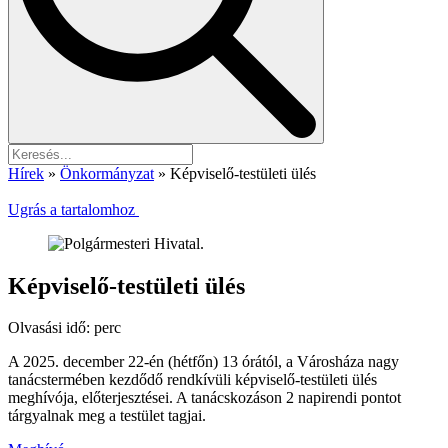
Hírek
»
Önkormányzat
»
Képviselő-testületi ülés
Ugrás a tartalomhoz
Képviselő-testületi ülés
Olvasási idő:
perc
A 2025. december 22-én (hétfőn) 13 órától, a Városháza nagy
tanácstermében kezdődő rendkívüli képviselő-testületi ülés
meghívója, előterjesztései. A tanácskozáson 2 napirendi pontot
tárgyalnak meg a testület tagjai.