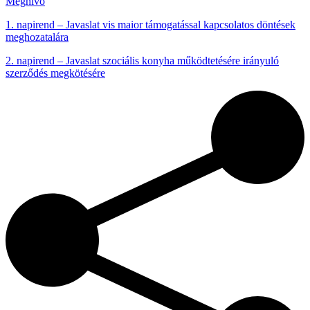
Meghívó
1. napirend – Javaslat vis maior támogatással kapcsolatos döntések
meghozatalára
2. napirend – Javaslat szociális konyha működtetésére irányuló
szerződés megkötésére