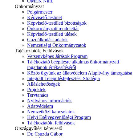
ÓMÉK Nkft.
Önkormányzat
Polgármester
Képviselő-testület
Képviselő-testületi bizottságok
Önkormányzati rendelettár
Képviselő-testületi ülések
Gazdálkodási adatok
Nemzetiségi Önkormányzatok
Tájékoztatók, Felhívások
Versenyképes Járások Program
Tájékoztató beépítésre alkalmas önkormányzati
ingatlanok értékesítéséről
Közös ügyünk az állatvédelem Alapítvány támogatása
Integrált Településfejlesztési Stratégia
Álláslehetőségek
Projektek
Tervtanács
Nyilvános információk
Adatvédelem
Nemzetközi kapcsolatok
Helyi Esélyegyenlőségi Program
Tájékoztatók, felhívások
Országgyűlési képviselő
Dr. Csuzda Gábor