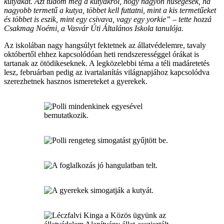
kutyákat. Azt tudom még a kutyákról, hogy nagyon hűségesek, ha
nagyobb termetű a kutya, többet kell futtatni, mint a kis termetűeket
és többet is eszik, mint egy csivava, vagy egy yorkie” – tette hozzá
Csakmag Noémi, a Vasvár Úti Általános Iskola tanulója.
Az iskolában nagy hangsúlyt fektetnek az állatvédelemre, tavaly
októbertől ehhez kapcsolódóan heti rendszerességgel órákat is
tartanak az ötödikeseknek. A legközelebbi téma a téli madáretetés
lesz, februárban pedig az ivartalanítás világnapjához kapcsolódva
szerezhetnek hasznos ismereteket a gyerekek.