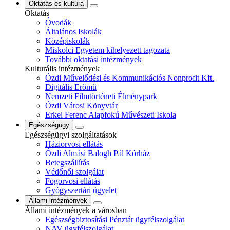
Oktatás és kultúra
Oktatás
Óvodák
Általános Iskolák
Középiskolák
Miskolci Egyetem kihelyezett tagozata
További oktatási intézmények
Kulturális intézmények
Ózdi Művelődési és Kommunikációs Nonprofit Kft.
Digitális Erőmű
Nemzeti Filmtörténeti Élménypark
Ózdi Városi Könyvtár
Erkel Ferenc Alapfokú Művészeti Iskola
Egészségügy
Egészségügyi szolgáltatások
Háziorvosi ellátás
Ózdi Almási Balogh Pál Kórház
Betegszállítás
Védőnői szolgálat
Fogorvosi ellátás
Gyógyszertári ügyelet
Állami intézmények
Állami intézmények a városban
Egészségbiztosítási Pénztár ügyfélszolgálat
NAV ügyfélszolgálat