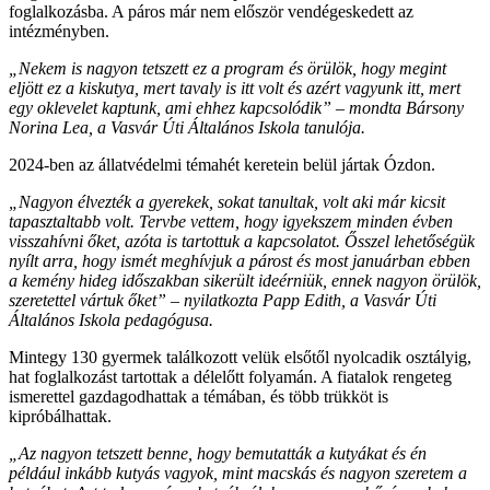
foglalkozásba. A páros már nem először vendégeskedett az
intézményben.
„Nekem is nagyon tetszett ez a program és örülök, hogy megint
eljött ez a kiskutya, mert tavaly is itt volt és azért vagyunk itt, mert
egy oklevelet kaptunk, ami ehhez kapcsolódik” – mondta Bársony
Norina Lea, a Vasvár Úti Általános Iskola tanulója.
2024-ben az állatvédelmi témahét keretein belül jártak Ózdon.
„Nagyon élvezték a gyerekek, sokat tanultak, volt aki már kicsit
tapasztaltabb volt. Tervbe vettem, hogy igyekszem minden évben
visszahívni őket, azóta is tartottuk a kapcsolatot. Ősszel lehetőségük
nyílt arra, hogy ismét meghívjuk a párost és most januárban ebben
a kemény hideg időszakban sikerült ideérniük, ennek nagyon örülök,
szeretettel vártuk őket” – nyilatkozta Papp Edith, a Vasvár Úti
Általános Iskola pedagógusa.
Mintegy 130 gyermek találkozott velük elsőtől nyolcadik osztályig,
hat foglalkozást tartottak a délelőtt folyamán. A fiatalok rengeteg
ismerettel gazdagodhattak a témában, és több trükköt is
kipróbálhattak.
„Az nagyon tetszett benne, hogy bemutatták a kutyákat és én
például inkább kutyás vagyok, mint macskás és nagyon szeretem a