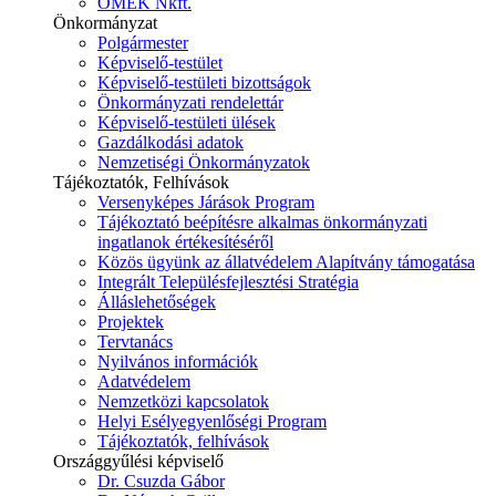
ÓMÉK Nkft.
Önkormányzat
Polgármester
Képviselő-testület
Képviselő-testületi bizottságok
Önkormányzati rendelettár
Képviselő-testületi ülések
Gazdálkodási adatok
Nemzetiségi Önkormányzatok
Tájékoztatók, Felhívások
Versenyképes Járások Program
Tájékoztató beépítésre alkalmas önkormányzati
ingatlanok értékesítéséről
Közös ügyünk az állatvédelem Alapítvány támogatása
Integrált Településfejlesztési Stratégia
Álláslehetőségek
Projektek
Tervtanács
Nyilvános információk
Adatvédelem
Nemzetközi kapcsolatok
Helyi Esélyegyenlőségi Program
Tájékoztatók, felhívások
Országgyűlési képviselő
Dr. Csuzda Gábor