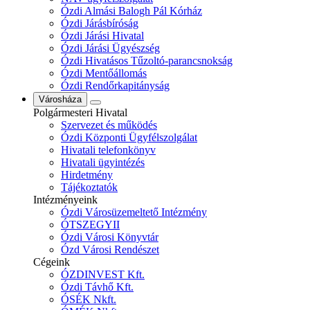
Ózdi Almási Balogh Pál Kórház
Ózdi Járásbíróság
Ózdi Járási Hivatal
Ózdi Járási Ügyészség
Ózdi Hivatásos Tűzoltó-parancsnokság
Ózdi Mentőállomás
Ózdi Rendőrkapitányság
Városháza
Polgármesteri Hivatal
Szervezet és működés
Ózdi Központi Ügyfélszolgálat
Hivatali telefonkönyv
Hivatali ügyintézés
Hirdetmény
Tájékoztatók
Intézményeink
Ózdi Városüzemeltető Intézmény
ÓTSZEGYII
Ózdi Városi Könyvtár
Ózd Városi Rendészet
Cégeink
ÓZDINVEST Kft.
Ózdi Távhő Kft.
ÓSÉK Nkft.