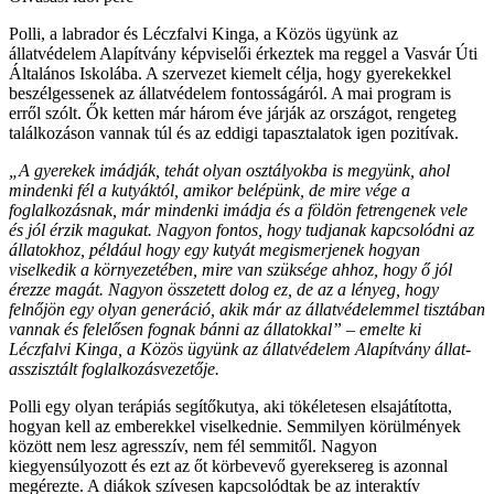
Polli, a labrador és Léczfalvi Kinga, a Közös ügyünk az
állatvédelem Alapítvány képviselői érkeztek ma reggel a Vasvár Úti
Általános Iskolába. A szervezet kiemelt célja, hogy gyerekekkel
beszélgessenek az állatvédelem fontosságáról. A mai program is
erről szólt. Ők ketten már három éve járják az országot, rengeteg
találkozáson vannak túl és az eddigi tapasztalatok igen pozitívak.
„A gyerekek imádják, tehát olyan osztályokba is megyünk, ahol
mindenki fél a kutyáktól, amikor belépünk, de mire vége a
foglalkozásnak, már mindenki imádja és a földön fetrengenek vele
és jól érzik magukat. Nagyon fontos, hogy tudjanak kapcsolódni az
állatokhoz, például hogy egy kutyát megismerjenek hogyan
viselkedik a környezetében, mire van szüksége ahhoz, hogy ő jól
érezze magát. Nagyon összetett dolog ez, de az a lényeg, hogy
felnőjön egy olyan generáció, akik már az állatvédelemmel tisztában
vannak és felelősen fognak bánni az állatokkal” – emelte ki
Léczfalvi Kinga, a Közös ügyünk az állatvédelem Alapítvány állat-
asszisztált foglalkozásvezetője.
Polli egy olyan terápiás segítőkutya, aki tökéletesen elsajátította,
hogyan kell az emberekkel viselkednie. Semmilyen körülmények
között nem lesz agresszív, nem fél semmitől. Nagyon
kiegyensúlyozott és ezt az őt körbevevő gyereksereg is azonnal
megérezte. A diákok szívesen kapcsolódtak be az interaktív