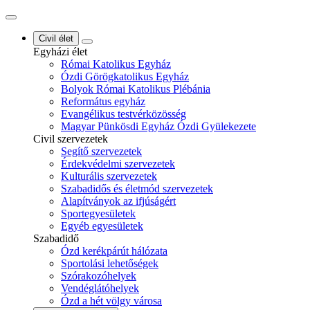
Civil élet
Egyházi élet
Római Katolikus Egyház
Ózdi Görögkatolikus Egyház
Bolyok Római Katolikus Plébánia
Református egyház
Evangélikus testvérközösség
Magyar Pünkösdi Egyház Ózdi Gyülekezete
Civil szervezetek
Segítő szervezetek
Érdekvédelmi szervezetek
Kulturális szervezetek
Szabadidős és életmód szervezetek
Alapítványok az ifjúságért
Sportegyesületek
Egyéb egyesületek
Szabadidő
Ózd kerékpárút hálózata
Sportolási lehetőségek
Szórakozóhelyek
Vendéglátóhelyek
Ózd a hét völgy városa