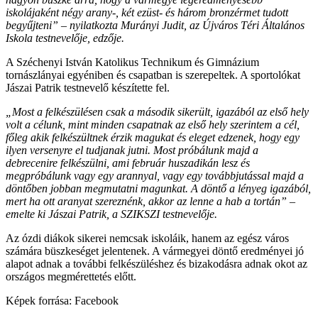
iskolájaként négy arany-, két ezüst- és három bronzérmet tudott
begyűjteni” – nyilatkozta Murányi Judit, az Újváros Téri Általános
Iskola testnevelője, edzője.
A Széchenyi István Katolikus Technikum és Gimnázium
tornászlányai egyéniben és csapatban is szerepeltek. A sportolókat
Jászai Patrik testnevelő készítette fel.
„Most a felkészülésen csak a második sikerült, igazából az első hely
volt a célunk, mint minden csapatnak az első hely szerintem a cél,
főleg akik felkészültnek érzik magukat és eleget edzenek, hogy egy
ilyen versenyre el tudjanak jutni. Most próbálunk majd a
debrecenire felkészülni, ami február huszadikán lesz és
megpróbálunk vagy egy arannyal, vagy egy továbbjutással majd a
döntőben jobban megmutatni magunkat. A döntő a lényeg igazából,
mert ha ott aranyat szereznénk, akkor az lenne a hab a tortán” –
emelte ki Jászai Patrik, a SZIKSZI testnevelője.
Az ózdi diákok sikerei nemcsak iskoláik, hanem az egész város
számára büszkeséget jelentenek. A vármegyei döntő eredményei jó
alapot adnak a további felkészüléshez és bizakodásra adnak okot az
országos megmérettetés előtt.
Képek forrása: Facebook