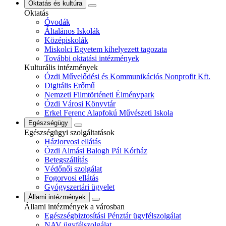
Oktatás és kultúra
Oktatás
Óvodák
Általános Iskolák
Középiskolák
Miskolci Egyetem kihelyezett tagozata
További oktatási intézmények
Kulturális intézmények
Ózdi Művelődési és Kommunikációs Nonprofit Kft.
Digitális Erőmű
Nemzeti Filmtörténeti Élménypark
Ózdi Városi Könyvtár
Erkel Ferenc Alapfokú Művészeti Iskola
Egészségügy
Egészségügyi szolgáltatások
Háziorvosi ellátás
Ózdi Almási Balogh Pál Kórház
Betegszállítás
Védőnői szolgálat
Fogorvosi ellátás
Gyógyszertári ügyelet
Állami intézmények
Állami intézmények a városban
Egészségbiztosítási Pénztár ügyfélszolgálat
NAV ügyfélszolgálat