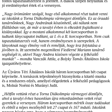
fontos tapasztalatszerzést is jelentett. A diákok szépen helytálltak és
jó eredményeket értek el a versenyen.
„Nagy örömünkre szolgál, hogy első alkalommal részt tudott venni
az iskolánk a Torna Diákolimpia vármegyei döntőjén. Ez az óraadó
tanárnőnknek, Nagy Andreának köszönhető, aki nálunk nem
főállásban van, de már a tavalyi évben is elkezdett foglalkozni a
kislányokkal. Így a mostani alkalommal két korcsoportban is
tudtunk lánycsapatot indítani, az I. és a II. korcsoportban. Nem csak
tapasztalatszerzés volt, hanem eredményesen is szerepeltek. A
lányoknak nagy élmény volt és reméljük, hogy lesz folytatása a
jövőben is. Itt szeretném megemlíteni Fiedlerné Mariann tanárnő
segítségét is, akivel Nagy Andrea közösen végezte a felkészítő
munkát” – mondta Vanczák Attila, a Bolyky Tamás Általános Iskola
igazgatóhelyettese.
Az Újváros Téri Általános Iskolát három korcsoportban hét csapat
képviselte. A tornászok teljesítményét bizonyította a kitartó munka
és a rendszeres edzés, amellyel elégedettek a felkészítő pedagógusok
is, Molnár Noémi és Murányi Judit.
„Hétfőn vettünk részt a Torna Diákolimpia vármegyei döntőjén,
ahol a tavalyi évhez hasonlóan újra rekordszámban vettek részt
gyerekek a versenyen. Három korcsoportban mérték össze tudásukat
és ebből a népes mezőnyből lett 27 csapat és 167 induló. Iskolánk
nagyon büszke arra, hogy a vármegye legeredményesebb