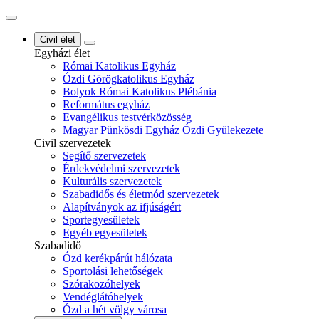
Civil élet
Egyházi élet
Római Katolikus Egyház
Ózdi Görögkatolikus Egyház
Bolyok Római Katolikus Plébánia
Református egyház
Evangélikus testvérközösség
Magyar Pünkösdi Egyház Ózdi Gyülekezete
Civil szervezetek
Segítő szervezetek
Érdekvédelmi szervezetek
Kulturális szervezetek
Szabadidős és életmód szervezetek
Alapítványok az ifjúságért
Sportegyesületek
Egyéb egyesületek
Szabadidő
Ózd kerékpárút hálózata
Sportolási lehetőségek
Szórakozóhelyek
Vendéglátóhelyek
Ózd a hét völgy városa