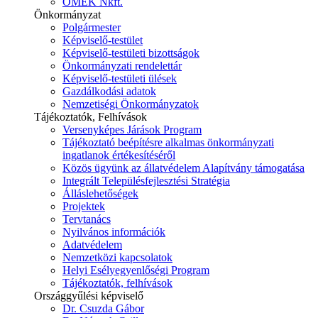
ÓMÉK Nkft.
Önkormányzat
Polgármester
Képviselő-testület
Képviselő-testületi bizottságok
Önkormányzati rendelettár
Képviselő-testületi ülések
Gazdálkodási adatok
Nemzetiségi Önkormányzatok
Tájékoztatók, Felhívások
Versenyképes Járások Program
Tájékoztató beépítésre alkalmas önkormányzati
ingatlanok értékesítéséről
Közös ügyünk az állatvédelem Alapítvány támogatása
Integrált Településfejlesztési Stratégia
Álláslehetőségek
Projektek
Tervtanács
Nyilvános információk
Adatvédelem
Nemzetközi kapcsolatok
Helyi Esélyegyenlőségi Program
Tájékoztatók, felhívások
Országgyűlési képviselő
Dr. Csuzda Gábor