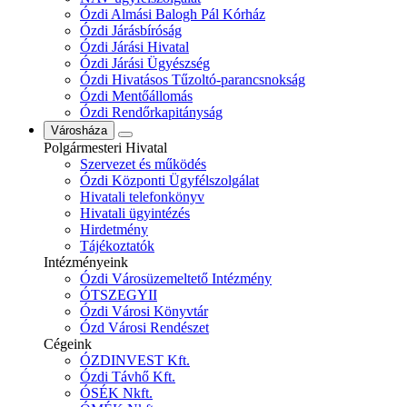
Ózdi Almási Balogh Pál Kórház
Ózdi Járásbíróság
Ózdi Járási Hivatal
Ózdi Járási Ügyészség
Ózdi Hivatásos Tűzoltó-parancsnokság
Ózdi Mentőállomás
Ózdi Rendőrkapitányság
Városháza
Polgármesteri Hivatal
Szervezet és működés
Ózdi Központi Ügyfélszolgálat
Hivatali telefonkönyv
Hivatali ügyintézés
Hirdetmény
Tájékoztatók
Intézményeink
Ózdi Városüzemeltető Intézmény
ÓTSZEGYII
Ózdi Városi Könyvtár
Ózd Városi Rendészet
Cégeink
ÓZDINVEST Kft.
Ózdi Távhő Kft.
ÓSÉK Nkft.