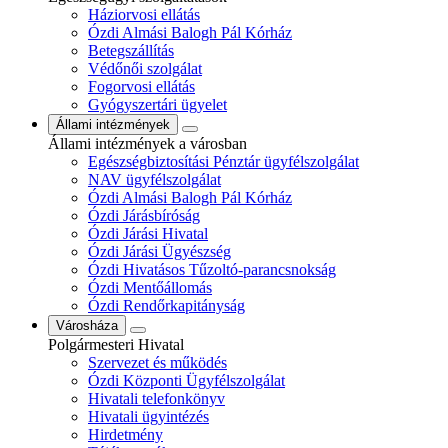
Háziorvosi ellátás
Ózdi Almási Balogh Pál Kórház
Betegszállítás
Védőnői szolgálat
Fogorvosi ellátás
Gyógyszertári ügyelet
Állami intézmények
Állami intézmények a városban
Egészségbiztosítási Pénztár ügyfélszolgálat
NAV ügyfélszolgálat
Ózdi Almási Balogh Pál Kórház
Ózdi Járásbíróság
Ózdi Járási Hivatal
Ózdi Járási Ügyészség
Ózdi Hivatásos Tűzoltó-parancsnokság
Ózdi Mentőállomás
Ózdi Rendőrkapitányság
Városháza
Polgármesteri Hivatal
Szervezet és működés
Ózdi Központi Ügyfélszolgálat
Hivatali telefonkönyv
Hivatali ügyintézés
Hirdetmény