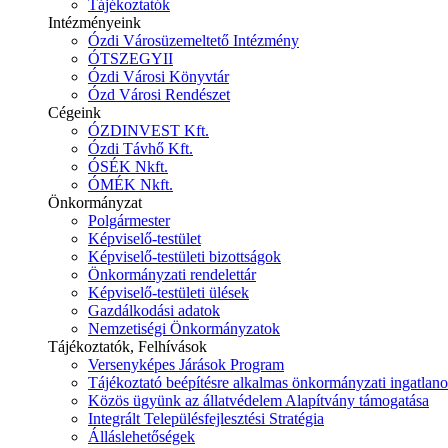
Tájékoztatók
Intézményeink
Ózdi Városüzemeltető Intézmény
ÓTSZEGYII
Ózdi Városi Könyvtár
Ózd Városi Rendészet
Cégeink
ÓZDINVEST Kft.
Ózdi Távhő Kft.
ÓSÉK Nkft.
ÓMÉK Nkft.
Önkormányzat
Polgármester
Képviselő-testület
Képviselő-testületi bizottságok
Önkormányzati rendelettár
Képviselő-testületi ülések
Gazdálkodási adatok
Nemzetiségi Önkormányzatok
Tájékoztatók, Felhívások
Versenyképes Járások Program
Tájékoztató beépítésre alkalmas önkormányzati ingatlanok
Közös ügyünk az állatvédelem Alapítvány támogatása
Integrált Településfejlesztési Stratégia
Álláslehetőségek