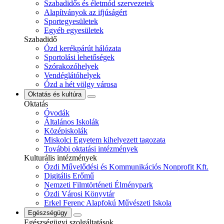
Szabadidős és életmód szervezetek
Alapítványok az ifjúságért
Sportegyesületek
Egyéb egyesületek
Szabadidő
Ózd kerékpárút hálózata
Sportolási lehetőségek
Szórakozóhelyek
Vendéglátóhelyek
Ózd a hét völgy városa
Oktatás és kultúra
Oktatás
Óvodák
Általános Iskolák
Középiskolák
Miskolci Egyetem kihelyezett tagozata
További oktatási intézmények
Kulturális intézmények
Ózdi Művelődési és Kommunikációs Nonprofit Kft.
Digitális Erőmű
Nemzeti Filmtörténeti Élménypark
Ózdi Városi Könyvtár
Erkel Ferenc Alapfokú Művészeti Iskola
Egészségügy
Egészségügyi szolgáltatások