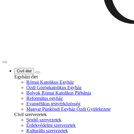
Civil élet
Egyházi élet
Római Katolikus Egyház
Ózdi Görögkatolikus Egyház
Bolyok Római Katolikus Plébánia
Református egyház
Evangélikus testvérközösség
Magyar Pünkösdi Egyház Ózdi Gyülekezete
Civil szervezetek
Segítő szervezetek
Érdekvédelmi szervezetek
Kulturális szervezetek