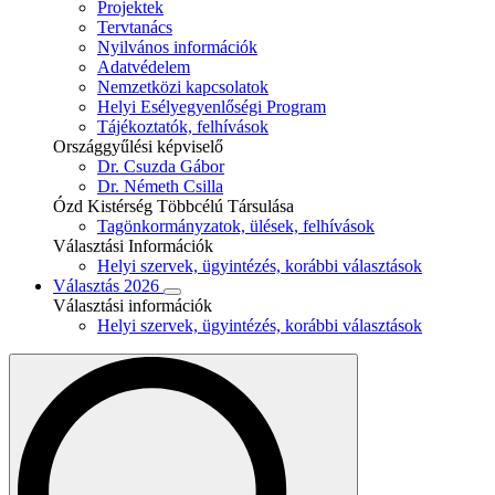
Projektek
Tervtanács
Nyilvános információk
Adatvédelem
Nemzetközi kapcsolatok
Helyi Esélyegyenlőségi Program
Tájékoztatók, felhívások
Országgyűlési képviselő
Dr. Csuzda Gábor
Dr. Németh Csilla
Ózd Kistérség Többcélú Társulása
Tagönkormányzatok, ülések, felhívások
Választási Információk
Helyi szervek, ügyintézés, korábbi választások
Választás 2026
Választási információk
Helyi szervek, ügyintézés, korábbi választások