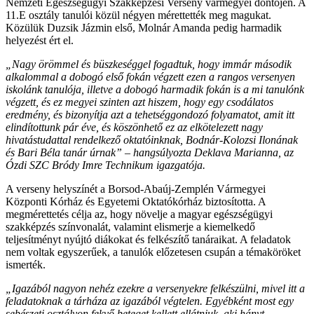
Nemzeti Egészségügyi Szakképzési Verseny vármegyei döntőjén. A
11.E osztály tanulói közül négyen mérettették meg magukat.
Közülük Duzsik Jázmin első, Molnár Amanda pedig harmadik
helyezést ért el.
„Nagy örömmel és büszkeséggel fogadtuk, hogy immár második
alkalommal a dobogó első fokán végzett ezen a rangos versenyen
iskolánk tanulója, illetve a dobogó harmadik fokán is a mi tanulónk
végzett, és ez megyei szinten azt hiszem, hogy egy csodálatos
eredmény, és bizonyítja azt a tehetséggondozó folyamatot, amit itt
elindítottunk pár éve, és köszönhető ez az elkötelezett nagy
hivatástudattal rendelkező oktatóinknak, Bodnár-Kolozsi Ilonának
és Bari Béla tanár úrnak” – hangsúlyozta Deklava Marianna, az
Ózdi SZC Bródy Imre Technikum igazgatója.
A verseny helyszínét a Borsod-Abaúj-Zemplén Vármegyei
Központi Kórház és Egyetemi Oktatókórház biztosította. A
megmérettetés célja az, hogy növelje a magyar egészségügyi
szakképzés színvonalát, valamint elismerje a kiemelkedő
teljesítményt nyújtó diákokat és felkészítő tanáraikat. A feladatok
nem voltak egyszerűek, a tanulók előzetesen csupán a témaköröket
ismerték.
„Igazából nagyon nehéz ezekre a versenyekre felkészülni, mivel itt a
feladatoknak a tárháza az igazából végtelen. Egyébként most egy
sebészeti osztályon fekvő beteget kellett ellátniuk, aki hányt,