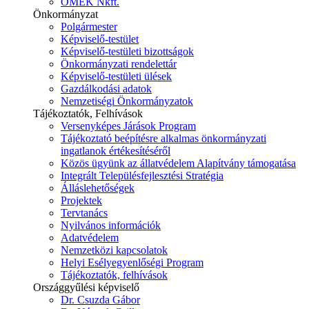
ÓMÉK Nkft.
Önkormányzat
Polgármester
Képviselő-testület
Képviselő-testületi bizottságok
Önkormányzati rendelettár
Képviselő-testületi ülések
Gazdálkodási adatok
Nemzetiségi Önkormányzatok
Tájékoztatók, Felhívások
Versenyképes Járások Program
Tájékoztató beépítésre alkalmas önkormányzati
ingatlanok értékesítéséről
Közös ügyünk az állatvédelem Alapítvány támogatása
Integrált Településfejlesztési Stratégia
Álláslehetőségek
Projektek
Tervtanács
Nyilvános információk
Adatvédelem
Nemzetközi kapcsolatok
Helyi Esélyegyenlőségi Program
Tájékoztatók, felhívások
Országgyűlési képviselő
Dr. Csuzda Gábor