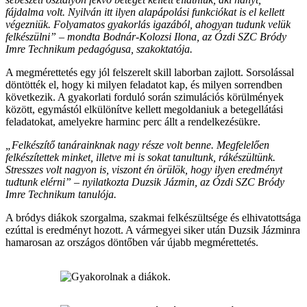
fájdalma volt. Nyilván itt ilyen alapápolási funkciókat is el kellett
végezniük. Folyamatos gyakorlás igazából, ahogyan tudunk velük
felkészülni” – mondta Bodnár-Kolozsi Ilona, az Ózdi SZC Bródy
Imre Technikum pedagógusa, szakoktatója.
A megmérettetés egy jól felszerelt skill laborban zajlott. Sorsolással
döntötték el, hogy ki milyen feladatot kap, és milyen sorrendben
következik. A gyakorlati forduló során szimulációs körülmények
között, egymástól elkülönítve kellett megoldaniuk a betegellátási
feladatokat, amelyekre harminc perc állt a rendelkezésükre.
„Felkészítő tanárainknak nagy része volt benne. Megfelelően
felkészítettek minket, illetve mi is sokat tanultunk, rákészültünk.
Stresszes volt nagyon is, viszont én örülök, hogy ilyen eredményt
tudtunk elérni” – nyilatkozta Duzsik Jázmin, az Ózdi SZC Bródy
Imre Technikum tanulója.
A bródys diákok szorgalma, szakmai felkészültsége és elhivatottsága
ezúttal is eredményt hozott. A vármegyei siker után Duzsik Jázminra
hamarosan az országos döntőben vár újabb megmérettetés.