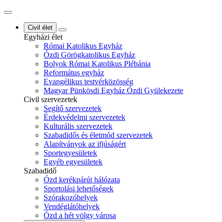
Civil élet
Egyházi élet
Római Katolikus Egyház
Ózdi Görögkatolikus Egyház
Bolyok Római Katolikus Plébánia
Református egyház
Evangélikus testvérközösség
Magyar Pünkösdi Egyház Ózdi Gyülekezete
Civil szervezetek
Segítő szervezetek
Érdekvédelmi szervezetek
Kulturális szervezetek
Szabadidős és életmód szervezetek
Alapítványok az ifjúságért
Sportegyesületek
Egyéb egyesületek
Szabadidő
Ózd kerékpárút hálózata
Sportolási lehetőségek
Szórakozóhelyek
Vendéglátóhelyek
Ózd a hét völgy városa