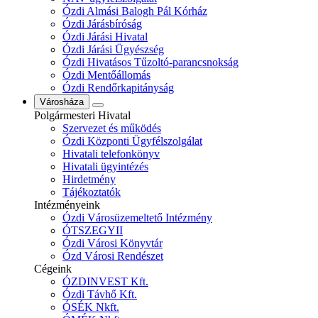
Ózdi Almási Balogh Pál Kórház
Ózdi Járásbíróság
Ózdi Járási Hivatal
Ózdi Járási Ügyészség
Ózdi Hivatásos Tűzoltó-parancsnokság
Ózdi Mentőállomás
Ózdi Rendőrkapitányság
Városháza
Polgármesteri Hivatal
Szervezet és működés
Ózdi Központi Ügyfélszolgálat
Hivatali telefonkönyv
Hivatali ügyintézés
Hirdetmény
Tájékoztatók
Intézményeink
Ózdi Városüzemeltető Intézmény
ÓTSZEGYII
Ózdi Városi Könyvtár
Ózd Városi Rendészet
Cégeink
ÓZDINVEST Kft.
Ózdi Távhő Kft.
ÓSÉK Nkft.