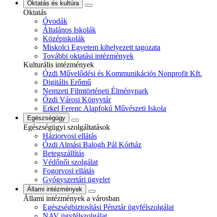
Oktatás és kultúra
Oktatás
Óvodák
Általános Iskolák
Középiskolák
Miskolci Egyetem kihelyezett tagozata
További oktatási intézmények
Kulturális intézmények
Ózdi Művelődési és Kommunikációs Nonprofit Kft.
Digitális Erőmű
Nemzeti Filmtörténeti Élménypark
Ózdi Városi Könyvtár
Erkel Ferenc Alapfokú Művészeti Iskola
Egészségügy
Egészségügyi szolgáltatások
Háziorvosi ellátás
Ózdi Almási Balogh Pál Kórház
Betegszállítás
Védőnői szolgálat
Fogorvosi ellátás
Gyógyszertári ügyelet
Állami intézmények
Állami intézmények a városban
Egészségbiztosítási Pénztár ügyfélszolgálat
NAV ügyfélszolgálat