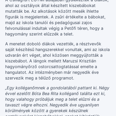
ahol az osztályok által készített kiszebábokat
mutatták be. Az alkotások között mesék ihlette
figurák is megjelentek. A zsűri értékelte a bábokat,
majd az iskola tanulói és pedagógusai zajos
felvonulással indultak végig a Petőfi téren, hogy a
hagyomány szerint elűzzék a telet.
A menetet doboló diákok vezették, a résztvevők
saját készítésű hangszerekkel vonultak, ami az iskola
udvarán ért véget, ahol közösen meggyújtották a
kiszebábot. A lángok mellett Maruzsi Krisztián
hagyományőrző ostorcsattogtatással emelte a
hangulatot. Az intézményben már negyedik éve
szervezik meg a télűző programot.
„Egy kolléganőmnek a gondolatából pattant ki. Négy
évvel ezelőtt Bóta Bea Rita kolléganő találta ezt ki,
hogy valahogy próbáljuk meg a telet elűzni és a
tavaszt végre elhozni. Negyedik éve ugyanilyen
körülmények között a gyerekek készülnek