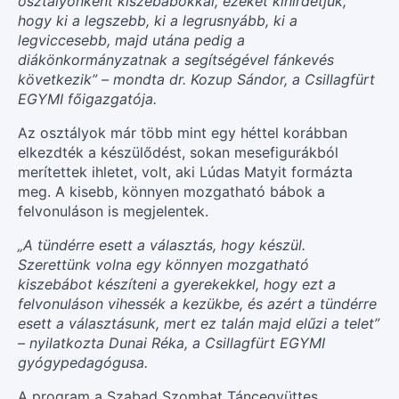
osztályonként kiszebábokkal, ezeket kihirdetjük,
hogy ki a legszebb, ki a legrusnyább, ki a
legviccesebb, majd utána pedig a
diákönkormányzatnak a segítségével fánkevés
következik” – mondta dr. Kozup Sándor, a Csillagfürt
EGYMI főigazgatója.
Az osztályok már több mint egy héttel korábban
elkezdték a készülődést, sokan mesefigurákból
merítettek ihletet, volt, aki Lúdas Matyit formázta
meg. A kisebb, könnyen mozgatható bábok a
felvonuláson is megjelentek.
„A tündérre esett a választás, hogy készül.
Szerettünk volna egy könnyen mozgatható
kiszebábot készíteni a gyerekekkel, hogy ezt a
felvonuláson vihessék a kezükbe, és azért a tündérre
esett a választásunk, mert ez talán majd elűzi a telet”
– nyilatkozta Dunai Réka, a Csillagfürt EGYMI
gyógypedagógusa.
A program a Szabad Szombat Táncegyüttes