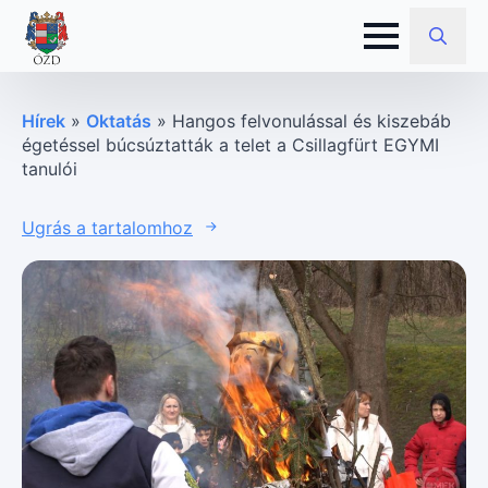
Search
for:
Hírek
»
Oktatás
»
Hangos felvonulással és kiszebáb
égetéssel búcsúztatták a telet a Csillagfürt EGYMI
tanulói
Ugrás a tartalomhoz