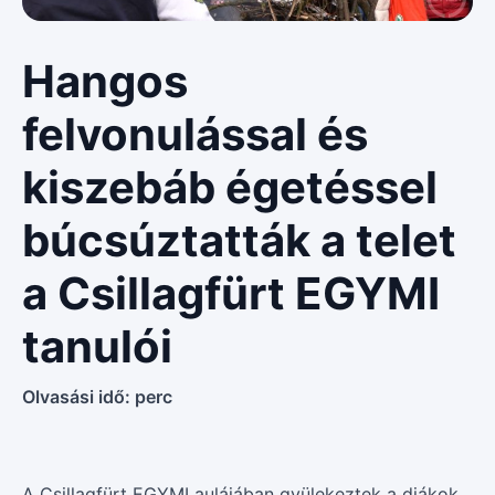
Hangos
felvonulással és
kiszebáb égetéssel
búcsúztatták a telet
a Csillagfürt EGYMI
tanulói
Olvasási idő:
perc
A Csillagfürt EGYMI aulájában gyülekeztek a diákok,