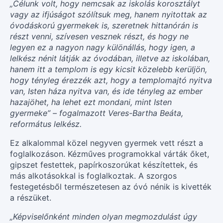
„Célunk volt, hogy nemcsak az iskolás korosztályt
vagy az ifjúságot szólítsuk meg, hanem nyitottak az
óvodáskorú gyermekek is, szeretnek hittanórán is
részt venni, szívesen vesznek részt, és hogy ne
legyen ez a nagyon nagy különállás, hogy igen, a
lelkész nénit látják az óvodában, illetve az iskolában,
hanem itt a templom is egy kicsit közelebb kerüljön,
hogy tényleg érezzék azt, hogy a templomajtó nyitva
van, Isten háza nyitva van, és ide tényleg az ember
hazajöhet, ha lehet ezt mondani, mint Isten
gyermeke” – fogalmazott Veres-Bartha Beáta,
református lelkész.
Ez alkalommal közel negyven gyermek vett részt a
foglalkozáson. Kézműves programokkal várták őket,
gipszet festettek, papírkoszorúkat készítettek, és
más alkotásokkal is foglalkoztak. A szorgos
festegetésből természetesen az óvó nénik is kivették
a részüket.
„Képviselőnként minden olyan megmozdulást úgy