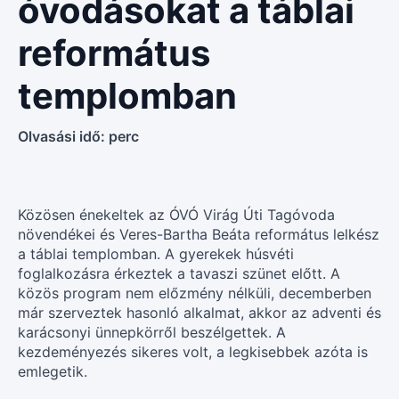
óvodásokat a táblai
református
templomban
Olvasási idő:
perc
Közösen énekeltek az ÓVÓ Virág Úti Tagóvoda
növendékei és Veres-Bartha Beáta református lelkész
a táblai templomban. A gyerekek húsvéti
foglalkozásra érkeztek a tavaszi szünet előtt. A
közös program nem előzmény nélküli, decemberben
már szerveztek hasonló alkalmat, akkor az adventi és
karácsonyi ünnepkörről beszélgettek. A
kezdeményezés sikeres volt, a legkisebbek azóta is
emlegetik.