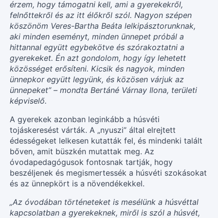
érzem, hogy támogatni kell, ami a gyerekekről,
felnőttekről és az itt élőkről szól. Nagyon szépen
köszönöm Veres-Bartha Beáta lelkipásztorunknak,
aki minden eseményt, minden ünnepet próbál a
hittannal együtt egybekötve és szórakoztatni a
gyerekeket. Én azt gondolom, hogy így lehetett
közösséget erősíteni. Kicsik és nagyok, minden
ünnepkor együtt legyünk, és közösen várjuk az
ünnepeket” – mondta Bertáné Várnay Ilona, területi
képviselő.
A gyerekek azonban leginkább a húsvéti
tojáskeresést várták. A „nyuszi” által elrejtett
édességeket lelkesen kutatták fel, és mindenki talált
bőven, amit büszkén mutattak meg. Az
óvodapedagógusok fontosnak tartják, hogy
beszéljenek és megismertessék a húsvéti szokásokat
és az ünnepkört is a növendékekkel.
„Az óvodában történeteket is mesélünk a húsvéttal
kapcsolatban a gyerekeknek, miről is szól a húsvét,