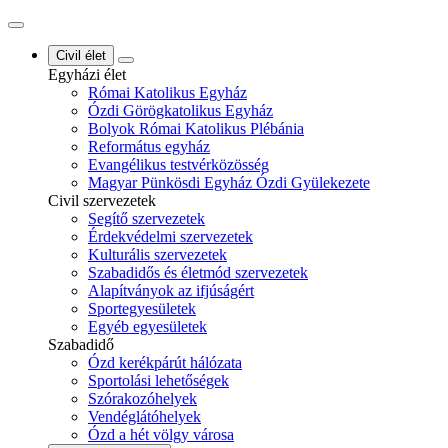
Civil élet
Egyházi élet
Római Katolikus Egyház
Ózdi Görögkatolikus Egyház
Bolyok Római Katolikus Plébánia
Református egyház
Evangélikus testvérközösség
Magyar Pünkösdi Egyház Ózdi Gyülekezete
Civil szervezetek
Segítő szervezetek
Érdekvédelmi szervezetek
Kulturális szervezetek
Szabadidős és életmód szervezetek
Alapítványok az ifjúságért
Sportegyesületek
Egyéb egyesületek
Szabadidő
Ózd kerékpárút hálózata
Sportolási lehetőségek
Szórakozóhelyek
Vendéglátóhelyek
Ózd a hét völgy városa