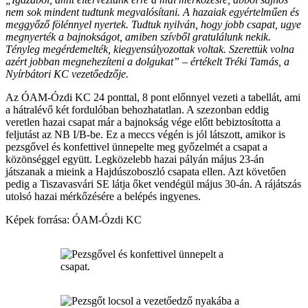
nem sok mindent tudtunk megvalósítani. A hazaiak egyértelműen és
meggyőző fölénnyel nyertek. Tudtuk nyilván, hogy jobb csapat, ugye
megnyerték a bajnokságot, amiben szívből gratulálunk nekik.
Tényleg megérdemelték, kiegyensúlyozottak voltak. Szerettük volna
azért jobban megnehezíteni a dolgukat” – értékelt Tréki Tamás, a
Nyírbátori KC vezetőedzője.
Az ÓAM-Ózdi KC 24 ponttal, 8 pont előnnyel vezeti a tabellát, ami
a hátralévő két fordulóban behozhatatlan. A szezonban eddig
veretlen hazai csapat már a bajnokság vége előtt bebiztosította a
feljutást az NB I/B-be. Ez a meccs végén is jól látszott, amikor is
pezsgővel és konfettivel ünnepelte meg győzelmét a csapat a
közönséggel együtt. Legközelebb hazai pályán május 23-án
játszanak a mieink a Hajdúszoboszló csapata ellen. Azt követően
pedig a Tiszavasvári SE látja őket vendégül május 30-án. A rájátszás
utolsó hazai mérkőzésére a belépés ingyenes.
Képek forrása: ÓAM-Ózdi KC