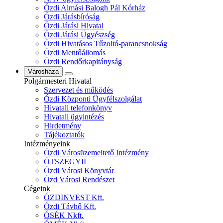
Ózdi Almási Balogh Pál Kórház
Ózdi Járásbíróság
Ózdi Járási Hivatal
Ózdi Járási Ügyészség
Ózdi Hivatásos Tűzoltó-parancsnokság
Ózdi Mentőállomás
Ózdi Rendőrkapitányság
Városháza
Polgármesteri Hivatal
Szervezet és működés
Ózdi Központi Ügyfélszolgálat
Hivatali telefonkönyv
Hivatali ügyintézés
Hirdetmény
Tájékoztatók
Intézményeink
Ózdi Városüzemeltető Intézmény
ÓTSZEGYII
Ózdi Városi Könyvtár
Ózd Városi Rendészet
Cégeink
ÓZDINVEST Kft.
Ózdi Távhő Kft.
ÓSÉK Nkft.