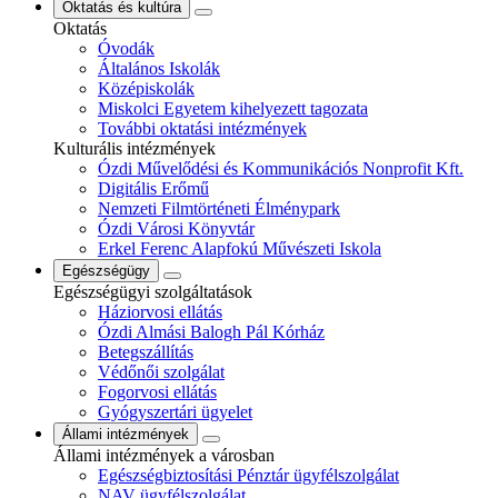
Oktatás és kultúra
Oktatás
Óvodák
Általános Iskolák
Középiskolák
Miskolci Egyetem kihelyezett tagozata
További oktatási intézmények
Kulturális intézmények
Ózdi Művelődési és Kommunikációs Nonprofit Kft.
Digitális Erőmű
Nemzeti Filmtörténeti Élménypark
Ózdi Városi Könyvtár
Erkel Ferenc Alapfokú Művészeti Iskola
Egészségügy
Egészségügyi szolgáltatások
Háziorvosi ellátás
Ózdi Almási Balogh Pál Kórház
Betegszállítás
Védőnői szolgálat
Fogorvosi ellátás
Gyógyszertári ügyelet
Állami intézmények
Állami intézmények a városban
Egészségbiztosítási Pénztár ügyfélszolgálat
NAV ügyfélszolgálat