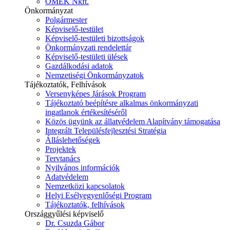
ÓMÉK Nkft.
Önkormányzat
Polgármester
Képviselő-testület
Képviselő-testületi bizottságok
Önkormányzati rendelettár
Képviselő-testületi ülések
Gazdálkodási adatok
Nemzetiségi Önkormányzatok
Tájékoztatók, Felhívások
Versenyképes Járások Program
Tájékoztató beépítésre alkalmas önkormányzati
ingatlanok értékesítéséről
Közös ügyünk az állatvédelem Alapítvány támogatása
Integrált Településfejlesztési Stratégia
Álláslehetőségek
Projektek
Tervtanács
Nyilvános információk
Adatvédelem
Nemzetközi kapcsolatok
Helyi Esélyegyenlőségi Program
Tájékoztatók, felhívások
Országgyűlési képviselő
Dr. Csuzda Gábor