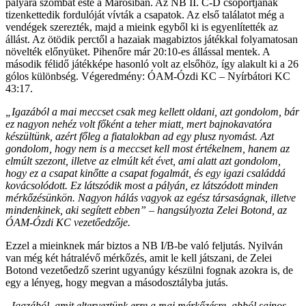
pályára szombat este a Marosiban. Az NB II. C-D csoportjának
tizenkettedik fordulóját vívták a csapatok. Az első találatot még a
vendégek szerezték, majd a mieink egyből ki is egyenlítették az
állást. Az ötödik perctől a hazaiak magabiztos játékkal folyamatosan
növelték előnyüket. Pihenőre már 20:10-es állással mentek. A
második félidő játékképe hasonló volt az elsőhöz, így alakult ki a 26
gólos különbség. Végeredmény: ÓAM-Ózdi KC – Nyírbátori KC
43:17.
„Igazából a mai meccset csak meg kellett oldani, azt gondolom, bár
ez nagyon nehéz volt főként a teher miatt, mert bajnokavatóra
készültünk, azért főleg a fiatalokban ad egy plusz nyomást. Azt
gondolom, hogy nem is a meccset kell most értékelnem, hanem az
elmúlt szezont, illetve az elmúlt két évet, ami alatt azt gondolom,
hogy ez a csapat kinőtte a csapat fogalmát, és egy igazi családdá
kovácsolódott. Ez látszódik most a pályán, ez látszódott minden
mérkőzésünkön. Nagyon hálás vagyok az egész társaságnak, illetve
mindenkinek, aki segített ebben” – hangsúlyozta Zelei Botond, az
ÓAM-Ózdi KC vezetőedzője.
Ezzel a mieinknek már biztos a NB I/B-be való feljutás. Nyilván
van még két hátralévő mérkőzés, amit le kell játszani, de Zelei
Botond vezetőedző szerint ugyanúgy készülni fognak azokra is, de
egy a lényeg, hogy megvan a másodosztályba jutás.
„Igazából, amit elterveztünk erre a mai mérkőzésre, abból sajnos