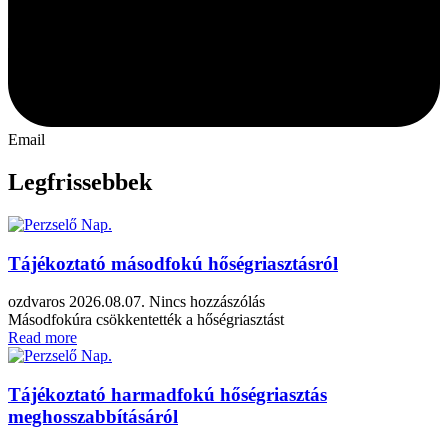
Email
Legfrissebbek
Tájékoztató másodfokú hőségriasztásról
ozdvaros
2026.08.07.
Nincs hozzászólás
Másodfokúra csökkentették a hőségriasztást
Read more
Tájékoztató harmadfokú hőségriasztás
meghosszabbításáról