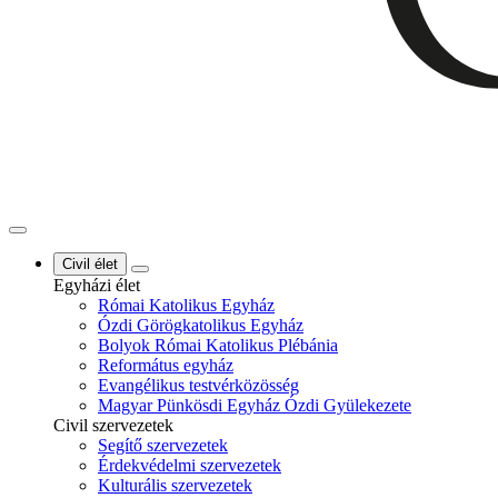
Civil élet
Egyházi élet
Római Katolikus Egyház
Ózdi Görögkatolikus Egyház
Bolyok Római Katolikus Plébánia
Református egyház
Evangélikus testvérközösség
Magyar Pünkösdi Egyház Ózdi Gyülekezete
Civil szervezetek
Segítő szervezetek
Érdekvédelmi szervezetek
Kulturális szervezetek