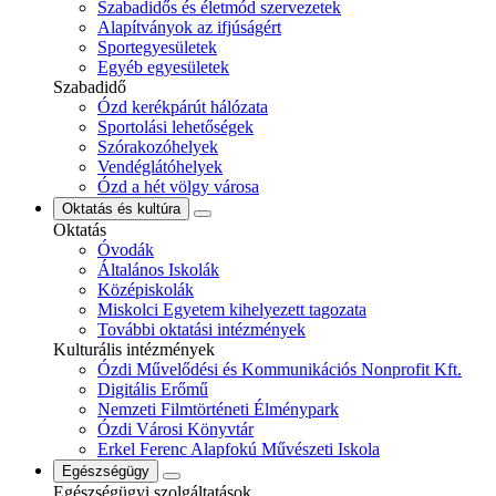
Szabadidős és életmód szervezetek
Alapítványok az ifjúságért
Sportegyesületek
Egyéb egyesületek
Szabadidő
Ózd kerékpárút hálózata
Sportolási lehetőségek
Szórakozóhelyek
Vendéglátóhelyek
Ózd a hét völgy városa
Oktatás és kultúra
Oktatás
Óvodák
Általános Iskolák
Középiskolák
Miskolci Egyetem kihelyezett tagozata
További oktatási intézmények
Kulturális intézmények
Ózdi Művelődési és Kommunikációs Nonprofit Kft.
Digitális Erőmű
Nemzeti Filmtörténeti Élménypark
Ózdi Városi Könyvtár
Erkel Ferenc Alapfokú Művészeti Iskola
Egészségügy
Egészségügyi szolgáltatások