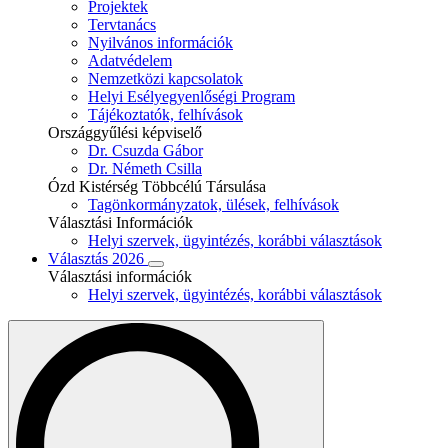
Projektek
Tervtanács
Nyilvános információk
Adatvédelem
Nemzetközi kapcsolatok
Helyi Esélyegyenlőségi Program
Tájékoztatók, felhívások
Országgyűlési képviselő
Dr. Csuzda Gábor
Dr. Németh Csilla
Ózd Kistérség Többcélú Társulása
Tagönkormányzatok, ülések, felhívások
Választási Információk
Helyi szervek, ügyintézés, korábbi választások
Választás 2026
Választási információk
Helyi szervek, ügyintézés, korábbi választások