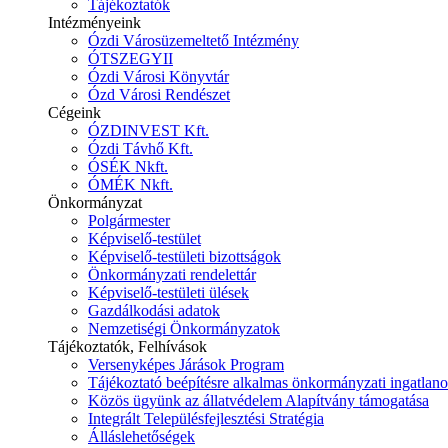
Tájékoztatók
Intézményeink
Ózdi Városüzemeltető Intézmény
ÓTSZEGYII
Ózdi Városi Könyvtár
Ózd Városi Rendészet
Cégeink
ÓZDINVEST Kft.
Ózdi Távhő Kft.
ÓSÉK Nkft.
ÓMÉK Nkft.
Önkormányzat
Polgármester
Képviselő-testület
Képviselő-testületi bizottságok
Önkormányzati rendelettár
Képviselő-testületi ülések
Gazdálkodási adatok
Nemzetiségi Önkormányzatok
Tájékoztatók, Felhívások
Versenyképes Járások Program
Tájékoztató beépítésre alkalmas önkormányzati ingatlanok
Közös ügyünk az állatvédelem Alapítvány támogatása
Integrált Településfejlesztési Stratégia
Álláslehetőségek