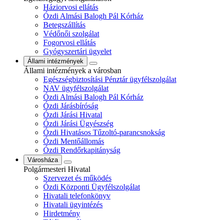
Háziorvosi ellátás
Ózdi Almási Balogh Pál Kórház
Betegszállítás
Védőnői szolgálat
Fogorvosi ellátás
Gyógyszertári ügyelet
Állami intézmények
Állami intézmények a városban
Egészségbiztosítási Pénztár ügyfélszolgálat
NAV ügyfélszolgálat
Ózdi Almási Balogh Pál Kórház
Ózdi Járásbíróság
Ózdi Járási Hivatal
Ózdi Járási Ügyészség
Ózdi Hivatásos Tűzoltó-parancsnokság
Ózdi Mentőállomás
Ózdi Rendőrkapitányság
Városháza
Polgármesteri Hivatal
Szervezet és működés
Ózdi Központi Ügyfélszolgálat
Hivatali telefonkönyv
Hivatali ügyintézés
Hirdetmény