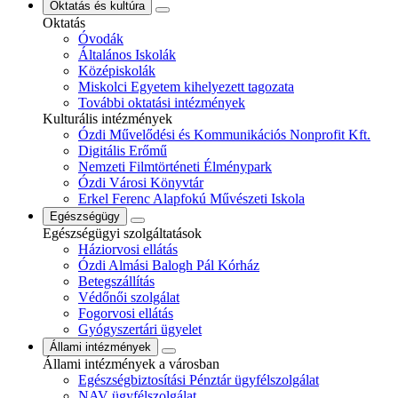
Oktatás és kultúra
Oktatás
Óvodák
Általános Iskolák
Középiskolák
Miskolci Egyetem kihelyezett tagozata
További oktatási intézmények
Kulturális intézmények
Ózdi Művelődési és Kommunikációs Nonprofit Kft.
Digitális Erőmű
Nemzeti Filmtörténeti Élménypark
Ózdi Városi Könyvtár
Erkel Ferenc Alapfokú Művészeti Iskola
Egészségügy
Egészségügyi szolgáltatások
Háziorvosi ellátás
Ózdi Almási Balogh Pál Kórház
Betegszállítás
Védőnői szolgálat
Fogorvosi ellátás
Gyógyszertári ügyelet
Állami intézmények
Állami intézmények a városban
Egészségbiztosítási Pénztár ügyfélszolgálat
NAV ügyfélszolgálat