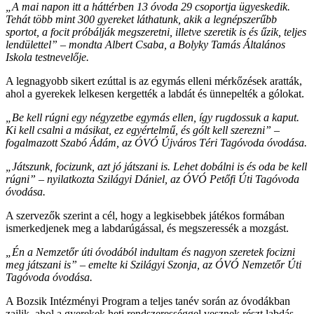
„A mai napon itt a háttérben 13 óvoda 29 csoportja ügyeskedik.
Tehát több mint 300 gyereket láthatunk, akik a legnépszerűbb
sportot, a focit próbálják megszeretni, illetve szeretik is és űzik, teljes
lendülettel” – mondta Albert Csaba, a Bolyky Tamás Általános
Iskola testnevelője.
A legnagyobb sikert ezúttal is az egymás elleni mérkőzések aratták,
ahol a gyerekek lelkesen kergették a labdát és ünnepelték a gólokat.
„Be kell rúgni egy négyzetbe egymás ellen, így rugdossuk a kaput.
Ki kell csalni a másikat, ez egyértelmű, és gólt kell szerezni” –
fogalmazott Szabó Ádám, az ÓVÓ Újváros Téri Tagóvoda óvodása.
„Játszunk, focizunk, azt jó játszani is. Lehet dobálni is és oda be kell
rúgni” – nyilatkozta Szilágyi Dániel, az ÓVÓ Petőfi Úti Tagóvoda
óvodása.
A szervezők szerint a cél, hogy a legkisebbek játékos formában
ismerkedjenek meg a labdarúgással, és megszeressék a mozgást.
„Én a Nemzetőr úti óvodából indultam és nagyon szeretek focizni
meg játszani is” – emelte ki Szilágyi Szonja, az ÓVÓ Nemzetőr Úti
Tagóvoda óvodása.
A Bozsik Intézményi Program a teljes tanév során az óvodákban
zajlik, ahol a gyerekek heti rendszerességgel vesznek részt labdás