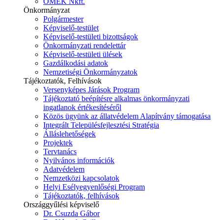
ÓMÉK Nkft.
Önkormányzat
Polgármester
Képviselő-testület
Képviselő-testületi bizottságok
Önkormányzati rendelettár
Képviselő-testületi ülések
Gazdálkodási adatok
Nemzetiségi Önkormányzatok
Tájékoztatók, Felhívások
Versenyképes Járások Program
Tájékoztató beépítésre alkalmas önkormányzati
ingatlanok értékesítéséről
Közös ügyünk az állatvédelem Alapítvány támogatása
Integrált Településfejlesztési Stratégia
Álláslehetőségek
Projektek
Tervtanács
Nyilvános információk
Adatvédelem
Nemzetközi kapcsolatok
Helyi Esélyegyenlőségi Program
Tájékoztatók, felhívások
Országgyűlési képviselő
Dr. Csuzda Gábor