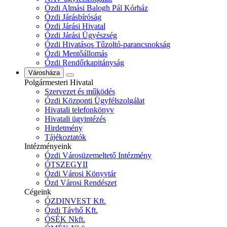
Ózdi Almási Balogh Pál Kórház
Ózdi Járásbíróság
Ózdi Járási Hivatal
Ózdi Járási Ügyészség
Ózdi Hivatásos Tűzoltó-parancsnokság
Ózdi Mentőállomás
Ózdi Rendőrkapitányság
Városháza
Polgármesteri Hivatal
Szervezet és működés
Ózdi Központi Ügyfélszolgálat
Hivatali telefonkönyv
Hivatali ügyintézés
Hirdetmény
Tájékoztatók
Intézményeink
Ózdi Városüzemeltető Intézmény
ÓTSZEGYII
Ózdi Városi Könyvtár
Ózd Városi Rendészet
Cégeink
ÓZDINVEST Kft.
Ózdi Távhő Kft.
ÓSÉK Nkft.