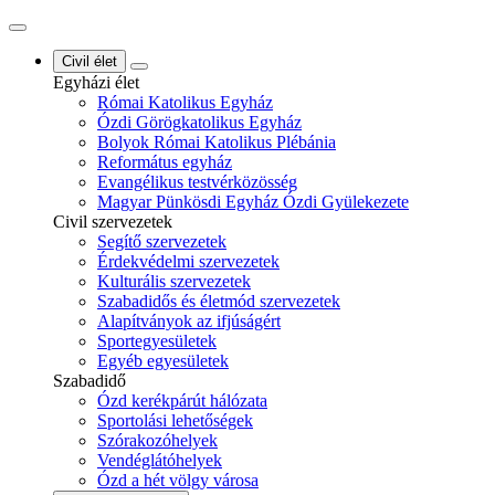
Civil élet
Egyházi élet
Római Katolikus Egyház
Ózdi Görögkatolikus Egyház
Bolyok Római Katolikus Plébánia
Református egyház
Evangélikus testvérközösség
Magyar Pünkösdi Egyház Ózdi Gyülekezete
Civil szervezetek
Segítő szervezetek
Érdekvédelmi szervezetek
Kulturális szervezetek
Szabadidős és életmód szervezetek
Alapítványok az ifjúságért
Sportegyesületek
Egyéb egyesületek
Szabadidő
Ózd kerékpárút hálózata
Sportolási lehetőségek
Szórakozóhelyek
Vendéglátóhelyek
Ózd a hét völgy városa