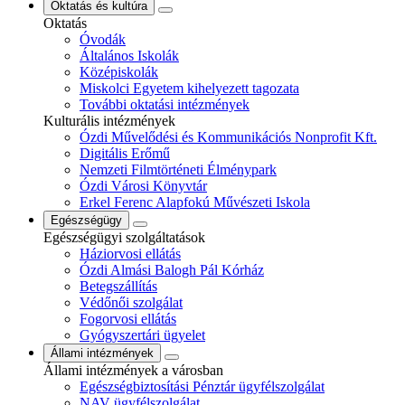
Oktatás és kultúra
Oktatás
Óvodák
Általános Iskolák
Középiskolák
Miskolci Egyetem kihelyezett tagozata
További oktatási intézmények
Kulturális intézmények
Ózdi Művelődési és Kommunikációs Nonprofit Kft.
Digitális Erőmű
Nemzeti Filmtörténeti Élménypark
Ózdi Városi Könyvtár
Erkel Ferenc Alapfokú Művészeti Iskola
Egészségügy
Egészségügyi szolgáltatások
Háziorvosi ellátás
Ózdi Almási Balogh Pál Kórház
Betegszállítás
Védőnői szolgálat
Fogorvosi ellátás
Gyógyszertári ügyelet
Állami intézmények
Állami intézmények a városban
Egészségbiztosítási Pénztár ügyfélszolgálat
NAV ügyfélszolgálat