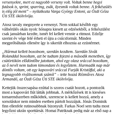
versenyekre, mert ez nagyobb verseny volt. Voltak benne hegyi
futások is, sprint, sparring, zsák, ilyesmik voltak benne. A felkészülés
is elég jól ment” – nyilatkozta Varga György Entoni, az Ózdi Géza
Úti STE ökölvívója.
Atosz tavaly megnyerte a versenyt. Nem sokkal később egy
vállsérülés okán nyolc hónapra kiesett az edzésekből, a felkészülést
csak januárban kezdte, ismét fel kellett vennie a ritmust. Edzője
szerint év vége felé érheti el újra a csúcsformát. Minden
megpróbáltatás ellenére így is sikerült elhoznia az ezüstérmet.
„Hármat kellett boxolnom, szerdán kezdtem. Szerdán Sivák
Rolanddal boxoltam, azt be tudtam fejezni a második menetben, így
csütörtökön elődöntőbe jutottam, ahol egy olasz sráccal boxoltam,
az ő nevét nem tudom kimondani és legyőztem. Harmadik nap már
döntős voltam, ott egy kaposvári sráccal Furják Kristóffal, aki a
legnagyobb riválisomnak számít” – tette hozzá Rézműves Atosz
Armandó, az Ózdi Géza Úti STE ökölvívója.
Kettejük összecsapása ezúttal is szoros csatát hozott, a pontozók
most a kaposvári fiút látták jobbnak. A mérkőzések itt is kieséses
tornarendszerben működtek, szerencse is kellett hozzá, amely a
sorsoláskor nem minden esetben pártolt hozzájuk. Jónás Dominik
finn ellenfele rutinosabbnak bizonyult. Farkas Noel sem tudta most
legyőzni ukrán sporttársát. Homai Patriknak pedig már az első nap a