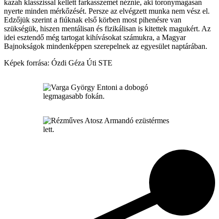
kazah klasszissal kellett farkasszemet néznie, aki toronymagasan
nyerte minden mérkőzését. Persze az elvégzett munka nem vész el.
Edzőjük szerint a fiúknak első körben most pihenésre van
szükségük, hiszen mentálisan és fizikálisan is kitettek magukért. Az
idei esztendő még tartogat kihívásokat számukra, a Magyar
Bajnokságok mindenképpen szerepelnek az egyesület naptárában.
Képek forrása: Ózdi Géza Úti STE