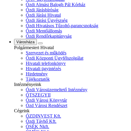
Ózdi Almási Balogh Pál Kórház
Ózdi Járásbíróság
Ózdi Járási Hivatal
Ózdi Járási Ügyészség
Ózdi Hivatásos Tűzoltó-parancsnokság
Ózdi Mentőállomás
Ózdi Rendőrkapitányság
Városháza
Polgármesteri Hivatal
Szervezet és működés
Ózdi Központi Ügyfélszolgálat
Hivatali telefonkönyv
Hivatali ügyintézés
Hirdetmény
Tájékoztatók
Intézményeink
Ózdi Városüzemeltető Intézmény
ÓTSZEGYII
Ózdi Városi Könyvtár
Ózd Városi Rendészet
Cégeink
ÓZDINVEST Kft.
Ózdi Távhő Kft.
ÓSÉK Nkft.