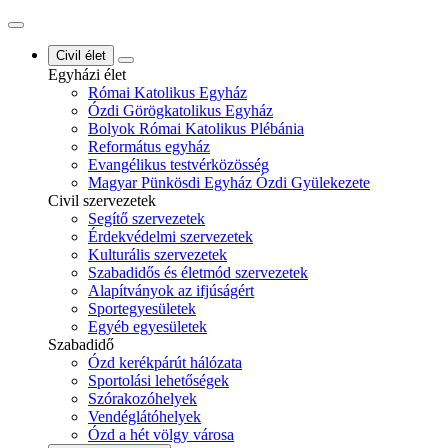
Civil élet
Egyházi élet
Római Katolikus Egyház
Ózdi Görögkatolikus Egyház
Bolyok Római Katolikus Plébánia
Református egyház
Evangélikus testvérközösség
Magyar Pünkösdi Egyház Ózdi Gyülekezete
Civil szervezetek
Segítő szervezetek
Érdekvédelmi szervezetek
Kulturális szervezetek
Szabadidős és életmód szervezetek
Alapítványok az ifjúságért
Sportegyesületek
Egyéb egyesületek
Szabadidő
Ózd kerékpárút hálózata
Sportolási lehetőségek
Szórakozóhelyek
Vendéglátóhelyek
Ózd a hét völgy városa