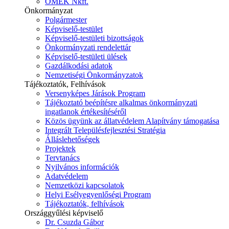
ÓMÉK Nkft.
Önkormányzat
Polgármester
Képviselő-testület
Képviselő-testületi bizottságok
Önkormányzati rendelettár
Képviselő-testületi ülések
Gazdálkodási adatok
Nemzetiségi Önkormányzatok
Tájékoztatók, Felhívások
Versenyképes Járások Program
Tájékoztató beépítésre alkalmas önkormányzati
ingatlanok értékesítéséről
Közös ügyünk az állatvédelem Alapítvány támogatása
Integrált Településfejlesztési Stratégia
Álláslehetőségek
Projektek
Tervtanács
Nyilvános információk
Adatvédelem
Nemzetközi kapcsolatok
Helyi Esélyegyenlőségi Program
Tájékoztatók, felhívások
Országgyűlési képviselő
Dr. Csuzda Gábor