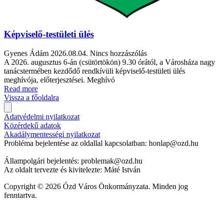
Képviselő-testületi ülés
Gyenes Ádám
2026.08.04.
Nincs hozzászólás
A 2026. augusztus 6-án (csütörtökön) 9.30 órától, a Városháza nagy
tanácstermében kezdődő rendkívüli képviselő-testületi ülés
meghívója, előterjesztései. Meghívó
Read more
Vissza a főoldalra
Adatvédelmi nyilatkozat
Közérdekű adatok
Akadálymentességi nyilatkozat
Probléma bejelentése az oldallal kapcsolatban: honlap@ozd.hu
Állampolgári bejelentés: problemak@ozd.hu
Az oldalt tervezte és kivitelezte: Máté István
Copyright © 2026 Ózd Város Önkormányzata. Minden jog
fenntartva.