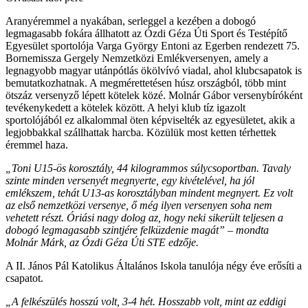
Aranyéremmel a nyakában, serleggel a kezében a dobogó
legmagasabb fokára állhatott az Ózdi Géza Úti Sport és Testépítő
Egyesület sportolója Varga György Entoni az Egerben rendezett 75.
Bornemissza Gergely Nemzetközi Emlékversenyen, amely a
legnagyobb magyar utánpótlás ökölvívó viadal, ahol klubcsapatok is
bemutatkozhatnak. A megmérettetésen húsz országból, több mint
ötszáz versenyző lépett kötelek közé. Molnár Gábor versenybíróként
tevékenykedett a kötelek között. A helyi klub tíz igazolt
sportolójából ez alkalommal öten képviselték az egyesületet, akik a
legjobbakkal szállhattak harcba. Közülük most ketten térhettek
éremmel haza.
„Toni U15-ös korosztály, 44 kilogrammos súlycsoportban. Tavaly
szinte minden versenyét megnyerte, egy kivételével, ha jól
emlékszem, tehát U13-as korosztályban mindent megnyert. Ez volt
az első nemzetközi versenye, ő még ilyen versenyen soha nem
vehetett részt. Óriási nagy dolog az, hogy neki sikerült teljesen a
dobogó legmagasabb szintjére felküzdenie magát” – mondta
Molnár Márk, az Ózdi Géza Úti STE edzője.
A II. János Pál Katolikus Általános Iskola tanulója négy éve erősíti a
csapatot.
„A felkészülés hosszú volt, 3-4 hét. Hosszabb volt, mint az eddigi