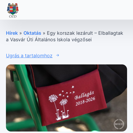
Hírek
»
Oktatás
»
Egy korszak lezárult – Elballagtak
a Vasvár Úti Általános Iskola végzősei
Ugrás a tartalomhoz