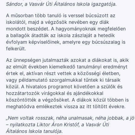
Sándor, a Vasvár Úti Általános Iskola igazgatója.
A műsorban több tanuló is verssel búcsúzott az
iskolától, majd a végzősök nevében egy diák
mondott beszédet. A hagyományoknak megfelelően
a ballagók átadták az iskola zászlaját a hetedik
évfolyam képviselőinek, amelyre egy búcsúszalag is
felkerült.
Az ünnepségen jutalmazták azokat a diákokat is, akik
az elmúlt években kiemelkedő tanulmányi eredményt
értek el, aktívan részt vettek a közösségi életben,
vagy példamutató szorgalmukkal tűntek ki társaik
közül. A hivatalos programot követően a szülők és
hozzátartozók virágokkal és ajándékokkal
köszöntötték a végzősöket. A diákok közül többen is
meghatódva emlékeztek vissza az itt töltött évekre.
„Nem voltak rosszak, néha unalmasak, néha jobbak, a j
– nyilatkozta Liktor Áron Kristóf, a Vasvár Úti
Általános Iskola tanulója.