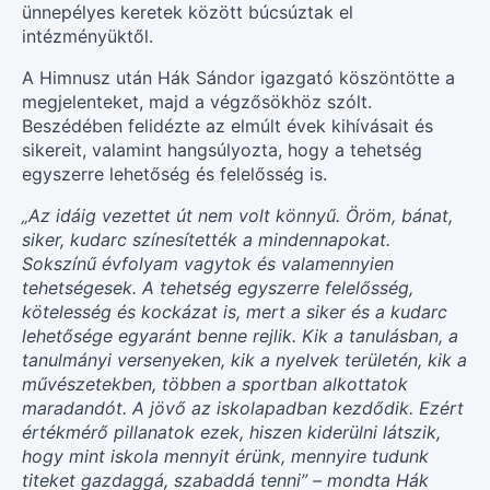
ünnepélyes keretek között búcsúztak el
intézményüktől.
A Himnusz után Hák Sándor igazgató köszöntötte a
megjelenteket, majd a végzősökhöz szólt.
Beszédében felidézte az elmúlt évek kihívásait és
sikereit, valamint hangsúlyozta, hogy a tehetség
egyszerre lehetőség és felelősség is.
„Az idáig vezettet út nem volt könnyű. Öröm, bánat,
siker, kudarc színesítették a mindennapokat.
Sokszínű évfolyam vagytok és valamennyien
tehetségesek. A tehetség egyszerre felelősség,
kötelesség és kockázat is, mert a siker és a kudarc
lehetősége egyaránt benne rejlik. Kik a tanulásban, a
tanulmányi versenyeken, kik a nyelvek területén, kik a
művészetekben, többen a sportban alkottatok
maradandót. A jövő az iskolapadban kezdődik. Ezért
értékmérő pillanatok ezek, hiszen kiderülni látszik,
hogy mint iskola mennyit érünk, mennyire tudunk
titeket gazdaggá, szabaddá tenni” – mondta Hák