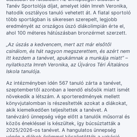
Tanév Sportolója díjat, amelyet idén Imreh Veronika,
hatodik osztályos tanuló vehetett át. A fiatal sportoló
több sportágban is sikeresen szerepelt, legjobb
eredményét az országos úszó diákolimpián érte el,
ahol 100 méteres hátúszásban bronzérmet szerzett.
„Az úszás a kedvencem, mert azt már elsőtől
csinálom, és hát nagyon megszerettem, és azért nem
itt kezdem a tanévet, apukámnak a munkája miatt” –
nyilatkozta Imreh Veronika, az Újváros Téri Általános
Iskola tanulója.
Az intézményben idén 567 tanuló zárta a tanévet,
szeptembertől azonban a leendő elsősök miatt ismét
növekedik a létszám. A sporteredmények mellett
könyvjutalomban is részesítették azokat a diákokat,
akik kiemelkedően teljesítettek a tanévet. A
tanévzáró ünnepség vége előtt a tanulók műsorral és
közös énekléssel is készültek, így búcsúztatták a
2025/2026-os tanévet. A hangulatos ünnepség
végén a diákok örömmel köszöntötték a vakáció