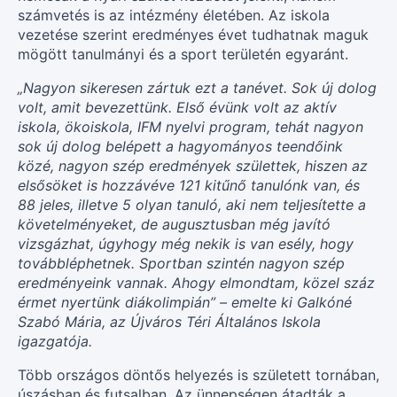
számvetés is az intézmény életében. Az iskola
vezetése szerint eredményes évet tudhatnak maguk
mögött tanulmányi és a sport területén egyaránt.
„Nagyon sikeresen zártuk ezt a tanévet. Sok új dolog
volt, amit bevezettünk. Első évünk volt az aktív
iskola, ökoiskola, IFM nyelvi program, tehát nagyon
sok új dolog belépett a hagyományos teendőink
közé, nagyon szép eredmények születtek, hiszen az
elsősöket is hozzávéve 121 kitűnő tanulónk van, és
88 jeles, illetve 5 olyan tanuló, aki nem teljesítette a
követelményeket, de augusztusban még javító
vizsgázhat, úgyhogy még nekik is van esély, hogy
továbbléphetnek. Sportban szintén nagyon szép
eredményeink vannak. Ahogy elmondtam, közel száz
érmet nyertünk diákolimpián” – emelte ki Galkóné
Szabó Mária, az Újváros Téri Általános Iskola
igazgatója.
Több országos döntős helyezés is született tornában,
úszásban és futsalban. Az ünnepségen átadták a