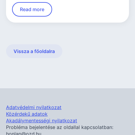
Read more
Vissza a főoldalra
Adatvédelmi nyilatkozat
Közérdekű adatok
Akadálymentességi nyilatkozat
Probléma bejelentése az oldallal kapcsolatban:
honlap@ozd.hu