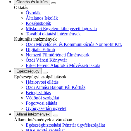
Oktatás és kultúra
Oktatás
Óvodák
Általános Iskolák
Középiskolák
Miskolci Egyetem kihelyezett tagozata
További oktatási intézmények
Kulturális intézmények
Ózdi Művelődési és Kommunikációs Nonprofit Kft.
Digitális Erőmű
Nemzeti Filmtörténeti Élménypark
Ózdi Városi Könyvtár
Erkel Ferenc Alapfokú Művészeti Iskola
Egészségügy
Egészségügyi szolgáltatások
Háziorvosi ellátás
Ózdi Almási Balogh Pál Kórház
Betegszállítás
Védőnői szolgálat
Fogorvosi ellátás
Gyógyszertári ügyelet
Állami intézmények
Állami intézmények a városban
Egészségbiztosítási Pénztár ügyfélszolgálat
NAV ügyfélszolgálat