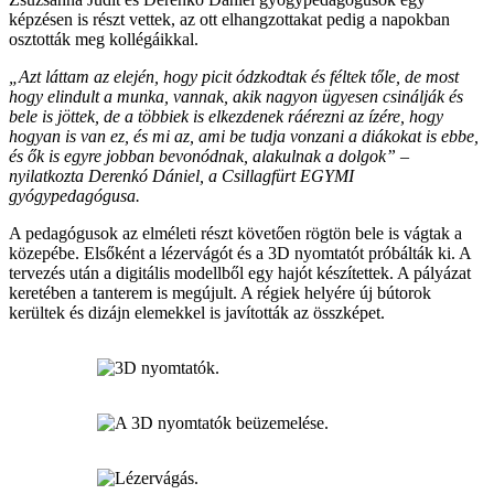
képzésen is részt vettek, az ott elhangzottakat pedig a napokban
osztották meg kollégáikkal.
„Azt láttam az elején, hogy picit ódzkodtak és féltek tőle, de most
hogy elindult a munka, vannak, akik nagyon ügyesen csinálják és
bele is jöttek, de a többiek is elkezdenek ráérezni az ízére, hogy
hogyan is van ez, és mi az, ami be tudja vonzani a diákokat is ebbe,
és ők is egyre jobban bevonódnak, alakulnak a dolgok” –
nyilatkozta Derenkó Dániel, a Csillagfürt EGYMI
gyógypedagógusa.
A pedagógusok az elméleti részt követően rögtön bele is vágtak a
közepébe. Elsőként a lézervágót és a 3D nyomtatót próbálták ki. A
tervezés után a digitális modellből egy hajót készítettek. A pályázat
keretében a tanterem is megújult. A régiek helyére új bútorok
kerültek és dizájn elemekkel is javították az összképet.