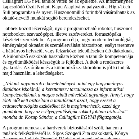
Csillagfürt EGYMI tanulói vittek be az épületbe. Az intézményhez
kapcsolódó Ózdi Nyitott Kapu Alapítvány pályázott a High-Tech
Suli programban és nyert. Huszonötmillió forintból vásárolhattak az
oktató-nevelő munkát segítő berendezéseket.
Többek között lézervágót, nyolc programozható robotot, huszonöt
notebookot, szavazógépet, illetve szoftvereket, forrasztópáka
készletet szereztek be. A program célja, hogy modern technológiát,
élményalapú oktatást és szemléletváltást biztosítson, esélyt teremtve
a hátrányos helyzetű, vagy felzárkózó településeken élő diákoknak.
A különböző eszközök használata közben a tanulók kompetenciája
és együttműködési készségük is fejlődhet. A titok a rendszeres
gyakorlás. Az órákon és a különböző szakkörökön is jól ki tudják
majd használni a lehetőségeket.
„Nálunk ugyanazok a követelmények, mint egy hagyományos
általános iskolánál, a kerettanterv tartalmazza az informatikai
kompetenciáknak a magas szintű művelését ugyanúgy. Annyi, hogy
több időt kell biztosítani a tanulóknak azzal, hogy ezeket a
csúcstechnológiás eszközöket ők is megismerhetik, ezzel úgy
gondolom, hogy az esélyegyenlőségük sokkal jobban biztosított” –
mondta dr. Kozup Sándor, a Csillagfürt EGYMI főigazgatója.
A program nemcsak a hardverek biztosításáról szólt, hanem a
tanárok felkészítéséről is. Sipos-Szögedi Zita szakoktató, Kónya
Zsuzsanna Judit és Derenkó Dániel gyógypedagógusok egy