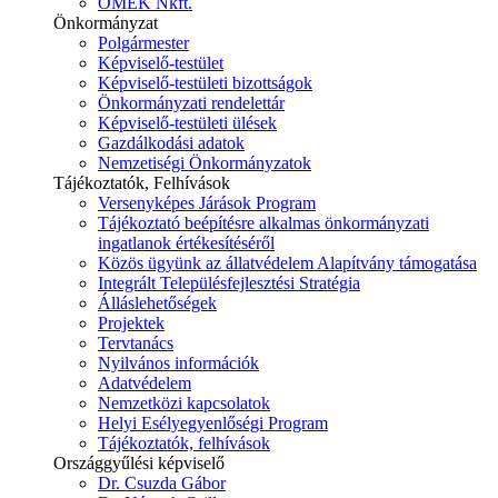
ÓMÉK Nkft.
Önkormányzat
Polgármester
Képviselő-testület
Képviselő-testületi bizottságok
Önkormányzati rendelettár
Képviselő-testületi ülések
Gazdálkodási adatok
Nemzetiségi Önkormányzatok
Tájékoztatók, Felhívások
Versenyképes Járások Program
Tájékoztató beépítésre alkalmas önkormányzati
ingatlanok értékesítéséről
Közös ügyünk az állatvédelem Alapítvány támogatása
Integrált Településfejlesztési Stratégia
Álláslehetőségek
Projektek
Tervtanács
Nyilvános információk
Adatvédelem
Nemzetközi kapcsolatok
Helyi Esélyegyenlőségi Program
Tájékoztatók, felhívások
Országgyűlési képviselő
Dr. Csuzda Gábor