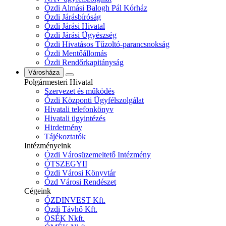
Ózdi Almási Balogh Pál Kórház
Ózdi Járásbíróság
Ózdi Járási Hivatal
Ózdi Járási Ügyészség
Ózdi Hivatásos Tűzoltó-parancsnokság
Ózdi Mentőállomás
Ózdi Rendőrkapitányság
Városháza
Polgármesteri Hivatal
Szervezet és működés
Ózdi Központi Ügyfélszolgálat
Hivatali telefonkönyv
Hivatali ügyintézés
Hirdetmény
Tájékoztatók
Intézményeink
Ózdi Városüzemeltető Intézmény
ÓTSZEGYII
Ózdi Városi Könyvtár
Ózd Városi Rendészet
Cégeink
ÓZDINVEST Kft.
Ózdi Távhő Kft.
ÓSÉK Nkft.