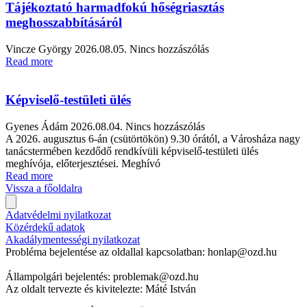
Tájékoztató harmadfokú hőségriasztás
meghosszabbításáról
Vincze György
2026.08.05.
Nincs hozzászólás
Read more
Képviselő-testületi ülés
Gyenes Ádám
2026.08.04.
Nincs hozzászólás
A 2026. augusztus 6-án (csütörtökön) 9.30 órától, a Városháza nagy
tanácstermében kezdődő rendkívüli képviselő-testületi ülés
meghívója, előterjesztései. Meghívó
Read more
Vissza a főoldalra
Adatvédelmi nyilatkozat
Közérdekű adatok
Akadálymentességi nyilatkozat
Probléma bejelentése az oldallal kapcsolatban: honlap@ozd.hu
Állampolgári bejelentés: problemak@ozd.hu
Az oldalt tervezte és kivitelezte: Máté István