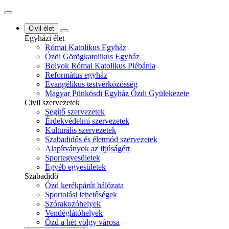
Civil élet
Egyházi élet
Római Katolikus Egyház
Ózdi Görögkatolikus Egyház
Bolyok Római Katolikus Plébánia
Református egyház
Evangélikus testvérközösség
Magyar Pünkösdi Egyház Ózdi Gyülekezete
Civil szervezetek
Segítő szervezetek
Érdekvédelmi szervezetek
Kulturális szervezetek
Szabadidős és életmód szervezetek
Alapítványok az ifjúságért
Sportegyesületek
Egyéb egyesületek
Szabadidő
Ózd kerékpárút hálózata
Sportolási lehetőségek
Szórakozóhelyek
Vendéglátóhelyek
Ózd a hét völgy városa