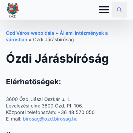
Search
for:
Ózd Város weboldala
»
Állami intézmények a
városban
»
Ózdi Járásbíróság
Ózdi Járásbíróság
Elérhetőségek:
3600 Ózd, Jászi Oszkár u. 1.
Levelezési cím: 3600 Ózd, Pf. 106.
Központi telefonszám: +36 48 570 050
E-mail:
birosag@ozd.birosag.hu