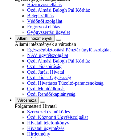
Háziorvosi ellátás
Ózdi Almási Balogh Pál Kórház
Betegszállítás
Védőnői szolgálat
Fogorvosi ellátás
Gyógyszertári ügyelet
Állami intézmények
Állami intézmények a városban
Egészségbiztosítási Pénztár ügyfélszolgálat
NAV ügyfélszolgálat
Ózdi Almási Balogh Pál Kórház
Ózdi Járásbíróság
Ózdi Járási Hivatal
Ózdi Járási Ügyészség
Ózdi Hivatásos Tűzoltó-parancsnokság
Ózdi Mentőállomás
Ózdi Rendőrkapitányság
Városháza
Polgármesteri Hivatal
Szervezet és működés
Ózdi Központi Ügyfélszolgálat
Hivatali telefonkönyv
Hivatali ügyintézés
Hirdetmény