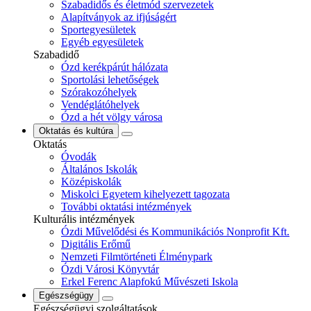
Szabadidős és életmód szervezetek
Alapítványok az ifjúságért
Sportegyesületek
Egyéb egyesületek
Szabadidő
Ózd kerékpárút hálózata
Sportolási lehetőségek
Szórakozóhelyek
Vendéglátóhelyek
Ózd a hét völgy városa
Oktatás és kultúra
Oktatás
Óvodák
Általános Iskolák
Középiskolák
Miskolci Egyetem kihelyezett tagozata
További oktatási intézmények
Kulturális intézmények
Ózdi Művelődési és Kommunikációs Nonprofit Kft.
Digitális Erőmű
Nemzeti Filmtörténeti Élménypark
Ózdi Városi Könyvtár
Erkel Ferenc Alapfokú Művészeti Iskola
Egészségügy
Egészségügyi szolgáltatások