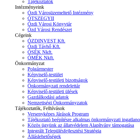
Tájékoztatók
Intézményeink
Ózdi Városüzemeltető Intézmény
ÓTSZEGYII
Ózdi Városi Könyvtár
Ózd Városi Rendészet
Cégeink
ÓZDINVEST Kft.
Ózdi Távhő Kft.
ÓSÉK Nkft.
ÓMÉK Nkft.
Önkormányzat
Polgármester
Képviselő-testület
Képviselő-testületi bizottságok
Önkormányzati rendelettár
Képviselő-testületi ülések
Gazdálkodási adatok
Nemzetiségi Önkormányzatok
Tájékoztatók, Felhívások
Versenyképes Járások Program
Tájékoztató beépítésre alkalmas önkormányzati ingatlanok
Közös ügyünk az állatvédelem Alapítvány támogatása
Integrált Településfejlesztési Stratégia
Álláslehetőségek