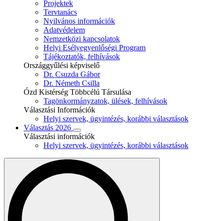
Projektek
Tervtanács
Nyilvános információk
Adatvédelem
Nemzetközi kapcsolatok
Helyi Esélyegyenlőségi Program
Tájékoztatók, felhívások
Országgyűlési képviselő
Dr. Csuzda Gábor
Dr. Németh Csilla
Ózd Kistérség Többcélú Társulása
Tagönkormányzatok, ülések, felhívások
Választási Információk
Helyi szervek, ügyintézés, korábbi választások
Választás 2026
Választási információk
Helyi szervek, ügyintézés, korábbi választások