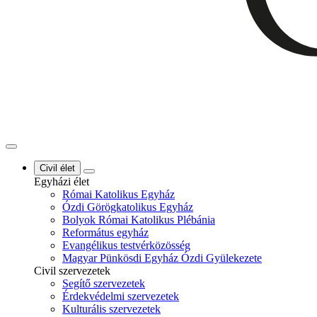
Civil élet
Egyházi élet
Római Katolikus Egyház
Ózdi Görögkatolikus Egyház
Bolyok Római Katolikus Plébánia
Református egyház
Evangélikus testvérközösség
Magyar Pünkösdi Egyház Ózdi Gyülekezete
Civil szervezetek
Segítő szervezetek
Érdekvédelmi szervezetek
Kulturális szervezetek