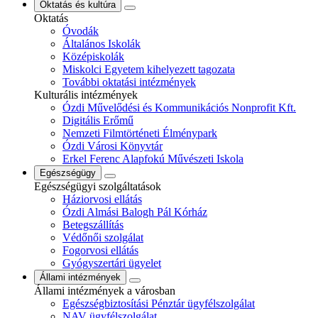
Oktatás és kultúra
Oktatás
Óvodák
Általános Iskolák
Középiskolák
Miskolci Egyetem kihelyezett tagozata
További oktatási intézmények
Kulturális intézmények
Ózdi Művelődési és Kommunikációs Nonprofit Kft.
Digitális Erőmű
Nemzeti Filmtörténeti Élménypark
Ózdi Városi Könyvtár
Erkel Ferenc Alapfokú Művészeti Iskola
Egészségügy
Egészségügyi szolgáltatások
Háziorvosi ellátás
Ózdi Almási Balogh Pál Kórház
Betegszállítás
Védőnői szolgálat
Fogorvosi ellátás
Gyógyszertári ügyelet
Állami intézmények
Állami intézmények a városban
Egészségbiztosítási Pénztár ügyfélszolgálat
NAV ügyfélszolgálat