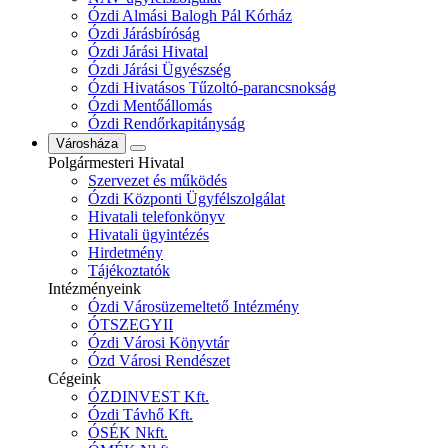
Ózdi Almási Balogh Pál Kórház
Ózdi Járásbíróság
Ózdi Járási Hivatal
Ózdi Járási Ügyészség
Ózdi Hivatásos Tűzoltó-parancsnokság
Ózdi Mentőállomás
Ózdi Rendőrkapitányság
Városháza
Polgármesteri Hivatal
Szervezet és működés
Ózdi Központi Ügyfélszolgálat
Hivatali telefonkönyv
Hivatali ügyintézés
Hirdetmény
Tájékoztatók
Intézményeink
Ózdi Városüzemeltető Intézmény
ÓTSZEGYII
Ózdi Városi Könyvtár
Ózd Városi Rendészet
Cégeink
ÓZDINVEST Kft.
Ózdi Távhő Kft.
ÓSÉK Nkft.