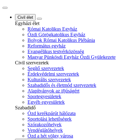
Civil élet
Egyházi élet
Római Katolikus Egyház
Ózdi Görögkatolikus Egyház
Bolyok Római Katolikus Plébánia
Református egyház
Evangélikus testvérközösség
Magyar Pünkösdi Egyház Ózdi Gyülekezete
Civil szervezetek
Segítő szervezetek
Érdekvédelmi szervezetek
Kulturális szervezetek
Szabadidős és életmód szervezetek
Alapítványok az ifjúságért
Sportegyesületek
Egyéb egyesületek
Szabadidő
Ózd kerékpárút hálózata
Sportolási lehetőségek
Szórakozóhelyek
Vendéglátóhelyek
Ózd a hét völgy városa