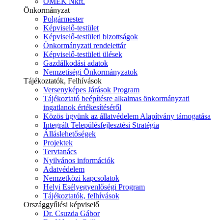
ÓMÉK Nkft.
Önkormányzat
Polgármester
Képviselő-testület
Képviselő-testületi bizottságok
Önkormányzati rendelettár
Képviselő-testületi ülések
Gazdálkodási adatok
Nemzetiségi Önkormányzatok
Tájékoztatók, Felhívások
Versenyképes Járások Program
Tájékoztató beépítésre alkalmas önkormányzati
ingatlanok értékesítéséről
Közös ügyünk az állatvédelem Alapítvány támogatása
Integrált Településfejlesztési Stratégia
Álláslehetőségek
Projektek
Tervtanács
Nyilvános információk
Adatvédelem
Nemzetközi kapcsolatok
Helyi Esélyegyenlőségi Program
Tájékoztatók, felhívások
Országgyűlési képviselő
Dr. Csuzda Gábor