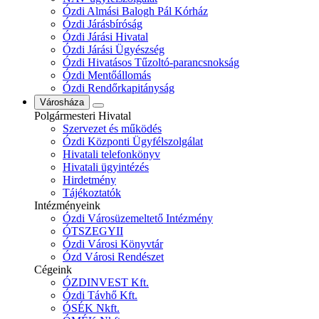
Ózdi Almási Balogh Pál Kórház
Ózdi Járásbíróság
Ózdi Járási Hivatal
Ózdi Járási Ügyészség
Ózdi Hivatásos Tűzoltó-parancsnokság
Ózdi Mentőállomás
Ózdi Rendőrkapitányság
Városháza
Polgármesteri Hivatal
Szervezet és működés
Ózdi Központi Ügyfélszolgálat
Hivatali telefonkönyv
Hivatali ügyintézés
Hirdetmény
Tájékoztatók
Intézményeink
Ózdi Városüzemeltető Intézmény
ÓTSZEGYII
Ózdi Városi Könyvtár
Ózd Városi Rendészet
Cégeink
ÓZDINVEST Kft.
Ózdi Távhő Kft.
ÓSÉK Nkft.