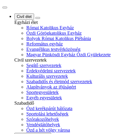
Civil élet
Egyházi élet
Római Katolikus Egyház
Ózdi Görögkatolikus Egyház
Bolyok Római Katolikus Plébánia
Református egyház
Evangélikus testvérközösség
Magyar Pünkösdi Egyház Ózdi Gyülekezete
Civil szervezetek
Segítő szervezetek
Érdekvédelmi szervezetek
Kulturális szervezetek
Szabadidős és életmód szervezetek
Alapítványok az ifjúságért
Sportegyesületek
Egyéb egyesületek
Szabadidő
Ózd kerékpárút hálózata
Sportolási lehetőségek
Szórakozóhelyek
Vendéglátóhelyek
Ózd a hét völgy városa