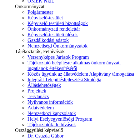
ÓMÉK Nkft.
Önkormányzat
Polgármester
Képviselő-testület
Képviselő-testületi bizottságok
Önkormányzati rendelettár
Képviselő-testületi ülések
Gazdálkodási adatok
Nemzetiségi Önkormányzatok
Tájékoztatók, Felhívások
Versenyképes Járások Program
Tájékoztató beépítésre alkalmas önkormányzati
ingatlanok értékesítéséről
Közös ügyünk az állatvédelem Alapítvány támogatása
Integrált Településfejlesztési Stratégia
Álláslehetőségek
Projektek
Tervtanács
Nyilvános információk
Adatvédelem
Nemzetközi kapcsolatok
Helyi Esélyegyenlőségi Program
Tájékoztatók, felhívások
Országgyűlési képviselő
Dr. Csuzda Gábor