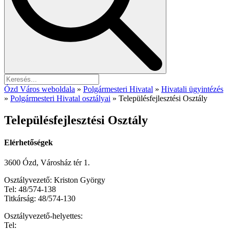
Ózd Város weboldala
»
Polgármesteri Hivatal
»
Hivatali ügyintézés
»
Polgármesteri Hivatal osztályai
»
Településfejlesztési Osztály
Településfejlesztési Osztály
Elérhetőségek
3600 Ózd, Városház tér 1.
Osztályvezető: Kriston György
Tel: 48/574-138
Titkárság: 48/574-130
Osztályvezető-helyettes:
Tel: