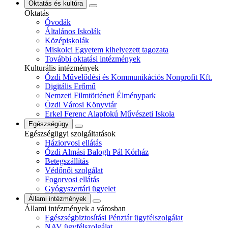
Oktatás és kultúra
Oktatás
Óvodák
Általános Iskolák
Középiskolák
Miskolci Egyetem kihelyezett tagozata
További oktatási intézmények
Kulturális intézmények
Ózdi Művelődési és Kommunikációs Nonprofit Kft.
Digitális Erőmű
Nemzeti Filmtörténeti Élménypark
Ózdi Városi Könyvtár
Erkel Ferenc Alapfokú Művészeti Iskola
Egészségügy
Egészségügyi szolgáltatások
Háziorvosi ellátás
Ózdi Almási Balogh Pál Kórház
Betegszállítás
Védőnői szolgálat
Fogorvosi ellátás
Gyógyszertári ügyelet
Állami intézmények
Állami intézmények a városban
Egészségbiztosítási Pénztár ügyfélszolgálat
NAV ügyfélszolgálat