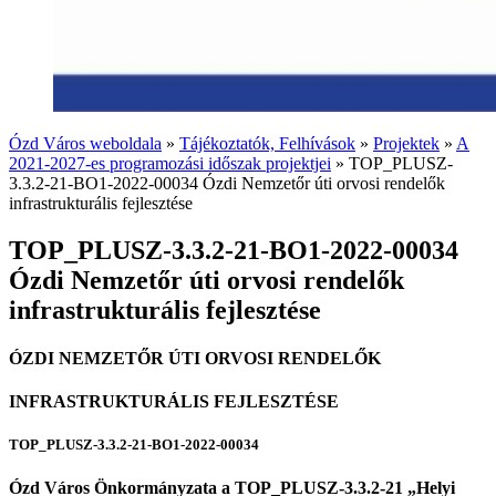
Ózd Város weboldala
»
Tájékoztatók, Felhívások
»
Projektek
»
A
2021-2027-es programozási időszak projektjei
»
TOP_PLUSZ-
3.3.2-21-BO1-2022-00034 Ózdi Nemzetőr úti orvosi rendelők
infrastrukturális fejlesztése
TOP_PLUSZ-3.3.2-21-BO1-2022-00034
Ózdi Nemzetőr úti orvosi rendelők
infrastrukturális fejlesztése
ÓZDI NEMZETŐR ÚTI ORVOSI RENDELŐK
INFRASTRUKTURÁLIS FEJLESZTÉSE
TOP_PLUSZ-3.3.2-21-BO1-2022-00034
Ózd Város Önkormányzata a TOP_PLUSZ-3.3.2-21 „Helyi