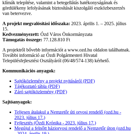
klímák telepítése, valamint a betegellátás hatékonyságának és
gördülékeny lefolyásának biztosítását kiszolgáló eszközbeszerzés
van betervezve.
A projekt megvalósítási időszaka:
2023. április 1. – 2025. július
15.
Kedvezményezett:
Ózd Város Önkormányzata
Támogatás összege:
77.128.810 Ft
A projektről bővebb információt a www.ozd.hu oldalon találhatnak.
További információ az Ózdi Polgármesteri Hivatal
Településfejlesztési Osztályáról (06/48/574-138) kérhető.
Kommunikációs anyagok:
Sajtóközlemény a projekt nyitásáról (PDF)
Tájékoztató tábla (PDF)
Záró sajtóközlemény (PDF)
Sajtóanyagok:
Teljesen átalakul a Nemzetőr úti orvosi rendelő (ozd.hu -
2023. július 17.)
Fejlesztés (Ózdi Krónika - 2023. július 17.)
Megújul a felnőtt háziorvosi rendelő a Nemzetőr úton (ozd.hu
- 2024. április 19.)