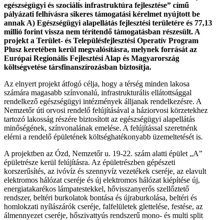
egészségügyi és szociális infrastruktúra fejlesztése” című
pályázati felhívásra sikeres támogatási kérelmet nyújtott be
annak A) Egészségügyi alapellátás fejlesztési területére és 77,13
millió forint vissza nem térítendő támogatásban részesült. A
projekt a Terület- és Településfejlesztési Operatív Program
Plusz keretében kerül megvalósításra, melynek forrását az
Európai Regionális Fejlesztési Alap és Magyarország
költségvetése társfinanszírozásban biztosítja.
Az elnyert projekt átfogó célja, hogy a térség minden lakosa
számára magasabb színvonalú, infrastrukturális ellátottsággal
rendelkező egészségügyi intézmények álljanak rendelkezésre. A
Nemzetőr úti orvosi rendelő felújításával a háziorvosi körzetekhez
tartozó lakosság részére biztosított az egészségügyi alapellátás
minőségének, színvonalának emelése. A felújítással szeretnénk
elérni a rendelő épületének költséghatékonyabb üzemeltetését is.
A projektben az Ózd, Nemzetőr u. 19-22. szám alatti épület „A”
épületrésze kerül felújításra. Az épületrészben gépészeti
korszerűsítés, az ivóvíz és szennyvíz vezetékek cseréje, az elavult
elektromos hálózat cseréje és új elektromos hálózat kiépítése új,
energiatakarékos lámpatestekkel, hővisszanyerős szellőztető
rendszer, beltéri burkolatok bontása és újraburkolása, beltéri és
homlokzati nyílászárók cseréje, falfelületek glettelése, festése, az
álmennyezet cseréje, hőszivattyús rendszerű mono- és multi split