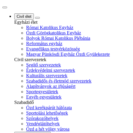
Civil élet
Egyházi élet
Római Katolikus Egyház
Ózdi Görögkatolikus Egyház
Bolyok Római Katolikus Plébánia
Református egyház
Evangélikus testvérközösség
Magyar Pünkösdi Egyház Ózdi Gyülekezete
Civil szervezetek
Segítő szervezetek
Érdekvédelmi szervezetek
Kulturális szervezetek
Szabadidős és életmód szervezetek
Alapítványok az ifjúságért
Sportegyesületek
Egyéb egyesületek
Szabadidő
Ózd kerékpárút hálózata
Sportolási lehetőségek
Szórakozóhelyek
Vendéglátóhelyek
Ózd a hét völgy városa