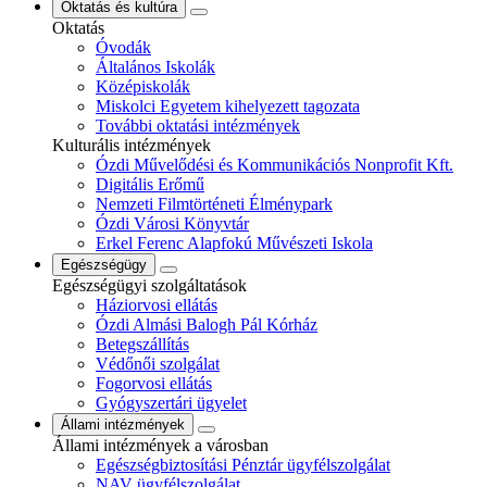
Oktatás és kultúra
Oktatás
Óvodák
Általános Iskolák
Középiskolák
Miskolci Egyetem kihelyezett tagozata
További oktatási intézmények
Kulturális intézmények
Ózdi Művelődési és Kommunikációs Nonprofit Kft.
Digitális Erőmű
Nemzeti Filmtörténeti Élménypark
Ózdi Városi Könyvtár
Erkel Ferenc Alapfokú Művészeti Iskola
Egészségügy
Egészségügyi szolgáltatások
Háziorvosi ellátás
Ózdi Almási Balogh Pál Kórház
Betegszállítás
Védőnői szolgálat
Fogorvosi ellátás
Gyógyszertári ügyelet
Állami intézmények
Állami intézmények a városban
Egészségbiztosítási Pénztár ügyfélszolgálat
NAV ügyfélszolgálat