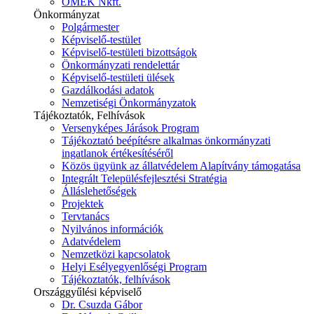
ÓMÉK Nkft.
Önkormányzat
Polgármester
Képviselő-testület
Képviselő-testületi bizottságok
Önkormányzati rendelettár
Képviselő-testületi ülések
Gazdálkodási adatok
Nemzetiségi Önkormányzatok
Tájékoztatók, Felhívások
Versenyképes Járások Program
Tájékoztató beépítésre alkalmas önkormányzati
ingatlanok értékesítéséről
Közös ügyünk az állatvédelem Alapítvány támogatása
Integrált Településfejlesztési Stratégia
Álláslehetőségek
Projektek
Tervtanács
Nyilvános információk
Adatvédelem
Nemzetközi kapcsolatok
Helyi Esélyegyenlőségi Program
Tájékoztatók, felhívások
Országgyűlési képviselő
Dr. Csuzda Gábor