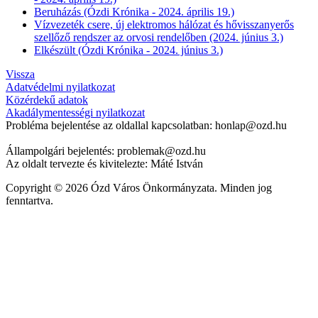
Beruházás (Ózdi Krónika - 2024. április 19.)
Vízvezeték csere, új elektromos hálózat és hővisszanyerős
szellőző rendszer az orvosi rendelőben (2024. június 3.)
Elkészült (Ózdi Krónika - 2024. június 3.)
Vissza
Adatvédelmi nyilatkozat
Közérdekű adatok
Akadálymentességi nyilatkozat
Probléma bejelentése az oldallal kapcsolatban: honlap@ozd.hu
Állampolgári bejelentés: problemak@ozd.hu
Az oldalt tervezte és kivitelezte: Máté István
Copyright © 2026 Ózd Város Önkormányzata. Minden jog
fenntartva.