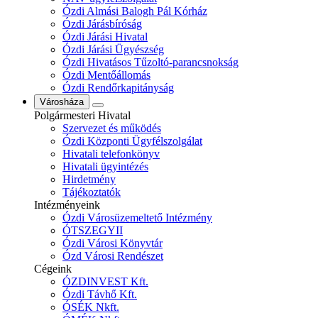
Ózdi Almási Balogh Pál Kórház
Ózdi Járásbíróság
Ózdi Járási Hivatal
Ózdi Járási Ügyészség
Ózdi Hivatásos Tűzoltó-parancsnokság
Ózdi Mentőállomás
Ózdi Rendőrkapitányság
Városháza
Polgármesteri Hivatal
Szervezet és működés
Ózdi Központi Ügyfélszolgálat
Hivatali telefonkönyv
Hivatali ügyintézés
Hirdetmény
Tájékoztatók
Intézményeink
Ózdi Városüzemeltető Intézmény
ÓTSZEGYII
Ózdi Városi Könyvtár
Ózd Városi Rendészet
Cégeink
ÓZDINVEST Kft.
Ózdi Távhő Kft.
ÓSÉK Nkft.