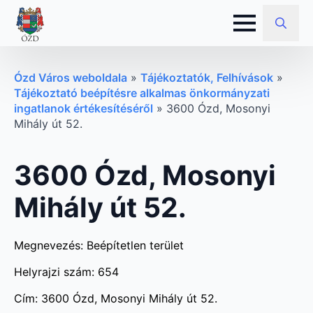
Search
for:
Ózd Város weboldala
»
Tájékoztatók, Felhívások
»
Tájékoztató beépítésre alkalmas önkormányzati
ingatlanok értékesítéséről
»
3600 Ózd, Mosonyi
Mihály út 52.
3600 Ózd, Mosonyi
Mihály út 52.
Megnevezés:
Beépítetlen terület
Helyrajzi szám: 654
Cím: 3600 Ózd, Mosonyi Mihály út 52.