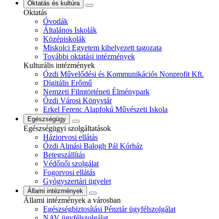
Oktatás és kultúra
Oktatás
Óvodák
Általános Iskolák
Középiskolák
Miskolci Egyetem kihelyezett tagozata
További oktatási intézmények
Kulturális intézmények
Ózdi Művelődési és Kommunikációs Nonprofit Kft.
Digitális Erőmű
Nemzeti Filmtörténeti Élménypark
Ózdi Városi Könyvtár
Erkel Ferenc Alapfokú Művészeti Iskola
Egészségügy
Egészségügyi szolgáltatások
Háziorvosi ellátás
Ózdi Almási Balogh Pál Kórház
Betegszállítás
Védőnői szolgálat
Fogorvosi ellátás
Gyógyszertári ügyelet
Állami intézmények
Állami intézmények a városban
Egészségbiztosítási Pénztár ügyfélszolgálat
NAV ügyfélszolgálat