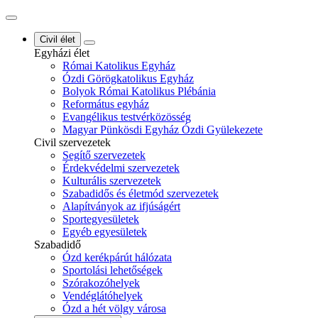
Civil élet
Egyházi élet
Római Katolikus Egyház
Ózdi Görögkatolikus Egyház
Bolyok Római Katolikus Plébánia
Református egyház
Evangélikus testvérközösség
Magyar Pünkösdi Egyház Ózdi Gyülekezete
Civil szervezetek
Segítő szervezetek
Érdekvédelmi szervezetek
Kulturális szervezetek
Szabadidős és életmód szervezetek
Alapítványok az ifjúságért
Sportegyesületek
Egyéb egyesületek
Szabadidő
Ózd kerékpárút hálózata
Sportolási lehetőségek
Szórakozóhelyek
Vendéglátóhelyek
Ózd a hét völgy városa