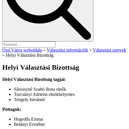
Ózd Város weboldala
»
Választási információk
»
Választási szervek
»
Helyi Választási Bizottság
Helyi Választási Bizottság
Helyi Választási Bizottság tagjai:
Sárossyné Szabó Ilona elnők
Turcsányi Adrienn elnökhelyettes
Tengely Istvánné
Póttagok:
Hegedűs Emma
Belányi Erzsébet