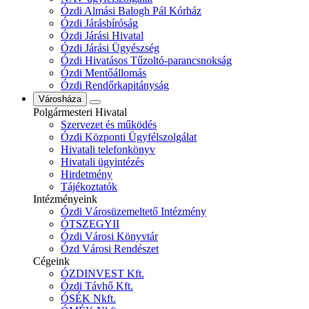
Ózdi Almási Balogh Pál Kórház
Ózdi Járásbíróság
Ózdi Járási Hivatal
Ózdi Járási Ügyészség
Ózdi Hivatásos Tűzoltó-parancsnokság
Ózdi Mentőállomás
Ózdi Rendőrkapitányság
Városháza
Polgármesteri Hivatal
Szervezet és működés
Ózdi Központi Ügyfélszolgálat
Hivatali telefonkönyv
Hivatali ügyintézés
Hirdetmény
Tájékoztatók
Intézményeink
Ózdi Városüzemeltető Intézmény
ÓTSZEGYII
Ózdi Városi Könyvtár
Ózd Városi Rendészet
Cégeink
ÓZDINVEST Kft.
Ózdi Távhő Kft.
ÓSÉK Nkft.