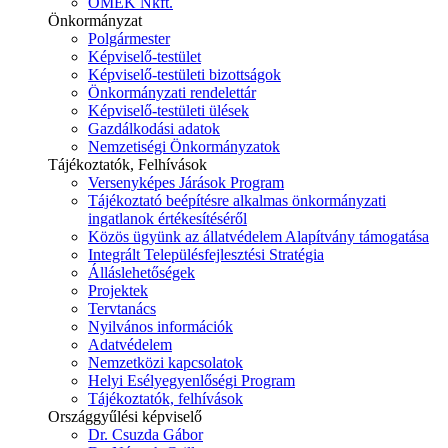
ÓMÉK Nkft.
Önkormányzat
Polgármester
Képviselő-testület
Képviselő-testületi bizottságok
Önkormányzati rendelettár
Képviselő-testületi ülések
Gazdálkodási adatok
Nemzetiségi Önkormányzatok
Tájékoztatók, Felhívások
Versenyképes Járások Program
Tájékoztató beépítésre alkalmas önkormányzati
ingatlanok értékesítéséről
Közös ügyünk az állatvédelem Alapítvány támogatása
Integrált Településfejlesztési Stratégia
Álláslehetőségek
Projektek
Tervtanács
Nyilvános információk
Adatvédelem
Nemzetközi kapcsolatok
Helyi Esélyegyenlőségi Program
Tájékoztatók, felhívások
Országgyűlési képviselő
Dr. Csuzda Gábor