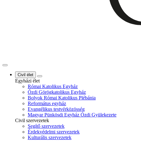
Civil élet
Egyházi élet
Római Katolikus Egyház
Ózdi Görögkatolikus Egyház
Bolyok Római Katolikus Plébánia
Református egyház
Evangélikus testvérközösség
Magyar Pünkösdi Egyház Ózdi Gyülekezete
Civil szervezetek
Segítő szervezetek
Érdekvédelmi szervezetek
Kulturális szervezetek