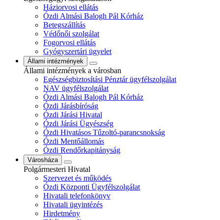
Háziorvosi ellátás
Ózdi Almási Balogh Pál Kórház
Betegszállítás
Védőnői szolgálat
Fogorvosi ellátás
Gyógyszertári ügyelet
Állami intézmények
Állami intézmények a városban
Egészségbiztosítási Pénztár ügyfélszolgálat
NAV ügyfélszolgálat
Ózdi Almási Balogh Pál Kórház
Ózdi Járásbíróság
Ózdi Járási Hivatal
Ózdi Járási Ügyészség
Ózdi Hivatásos Tűzoltó-parancsnokság
Ózdi Mentőállomás
Ózdi Rendőrkapitányság
Városháza
Polgármesteri Hivatal
Szervezet és működés
Ózdi Központi Ügyfélszolgálat
Hivatali telefonkönyv
Hivatali ügyintézés
Hirdetmény