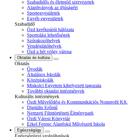
Szabadidős és életmód szervezetek
Alapítványok az ifjúságért
Sportegyesületek
Egyéb egyesületek
Szabadidő
Ózd kerékpárút hálózata
Sportolási lehetőségek
Szórakozóhelyek
Vendéglátóhelyek
Ózd a hét völgy városa
Oktatás és kultúra
Oktatás
Óvodák
Általános Iskolák
Középiskolák
Miskolci Egyetem kihelyezett tagozata
További oktatási intézmények
Kulturális intézmények
Ózdi Művelődési és Kommunikációs Nonprofit Kft.
Digitális Erőmű
Nemzeti Filmtörténeti Élménypark
Ózdi Városi Könyvtár
Erkel Ferenc Alapfokú Művészeti Iskola
Egészségügy
Egészségügyi szolgáltatások