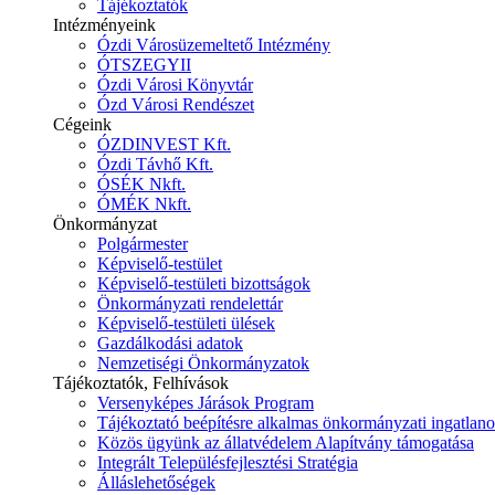
Tájékoztatók
Intézményeink
Ózdi Városüzemeltető Intézmény
ÓTSZEGYII
Ózdi Városi Könyvtár
Ózd Városi Rendészet
Cégeink
ÓZDINVEST Kft.
Ózdi Távhő Kft.
ÓSÉK Nkft.
ÓMÉK Nkft.
Önkormányzat
Polgármester
Képviselő-testület
Képviselő-testületi bizottságok
Önkormányzati rendelettár
Képviselő-testületi ülések
Gazdálkodási adatok
Nemzetiségi Önkormányzatok
Tájékoztatók, Felhívások
Versenyképes Járások Program
Tájékoztató beépítésre alkalmas önkormányzati ingatlanok
Közös ügyünk az állatvédelem Alapítvány támogatása
Integrált Településfejlesztési Stratégia
Álláslehetőségek