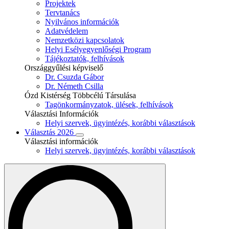
Projektek
Tervtanács
Nyilvános információk
Adatvédelem
Nemzetközi kapcsolatok
Helyi Esélyegyenlőségi Program
Tájékoztatók, felhívások
Országgyűlési képviselő
Dr. Csuzda Gábor
Dr. Németh Csilla
Ózd Kistérség Többcélú Társulása
Tagönkormányzatok, ülések, felhívások
Választási Információk
Helyi szervek, ügyintézés, korábbi választások
Választás 2026
Választási információk
Helyi szervek, ügyintézés, korábbi választások